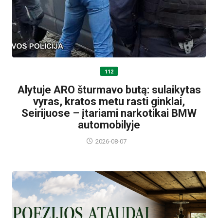
112
Alytuje ARO šturmavo butą: sulaikytas
vyras, kratos metu rasti ginklai,
Seirijuose – įtariami narkotikai BMW
automobilyje
2026-08-07