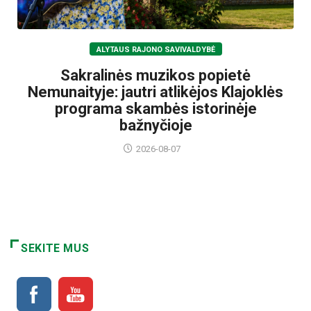
ALYTAUS RAJONO SAVIVALDYBĖ
Sakralinės muzikos popietė
Nemunaityje: jautri atlikėjos Klajoklės
programa skambės istorinėje
bažnyčioje
2026-08-07
SEKITE MUS