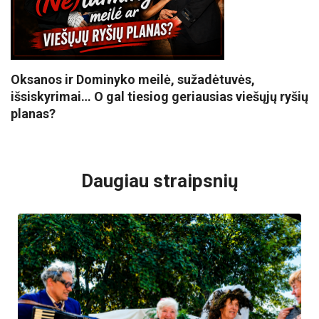
Oksanos ir Dominyko meilė, sužadėtuvės,
išsiskyrimai… O gal tiesiog geriausias viešųjų ryšių
planas?
VISI POPULIARIAUSI
Daugiau straipsnių