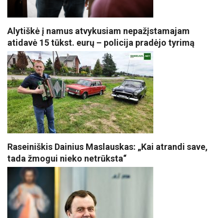
Alytiškė į namus atvykusiam nepažįstamajam
atidavė 15 tūkst. eurų – policija pradėjo tyrimą
Raseiniškis Dainius Maslauskas: „Kai atrandi save,
tada žmogui nieko netrūksta“