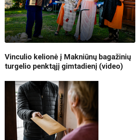
Vinculio kelionė į Makniūnų bagažinių
turgelio penktąjį gimtadienį (video)