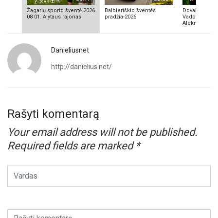
Žagarių sporto šventė 2026
Balbieriškio šventės
Dovainonių ka
08 01. Alytaus rajonas
pradžia-2026
Vadovas Vyta
Aleknavičius
Danieliusnet
http://danielius.net/
Rašyti komentarą
Your email address will not be published.
Required fields are marked
*