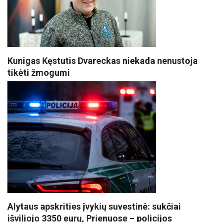
Kunigas Kęstutis Dvareckas niekada nenustoja
tikėti žmogumi
Alytaus apskrities įvykių suvestinė: sukčiai
išviliojo 3350 eurų, Prienuose – policijos