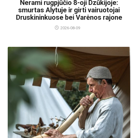
Nerami rugpjūčio 8-oji Dzūkijoje:
smurtas Alytuje ir girti vairuotojai
Druskininkuose bei Varėnos rajone
2026-08-09