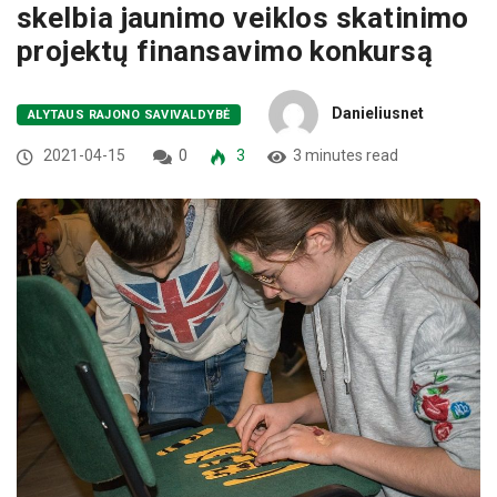
skelbia jaunimo veiklos skatinimo
projektų finansavimo konkursą
Danieliusnet
ALYTAUS RAJONO SAVIVALDYBĖ
2021-04-15
0
3
3 minutes read