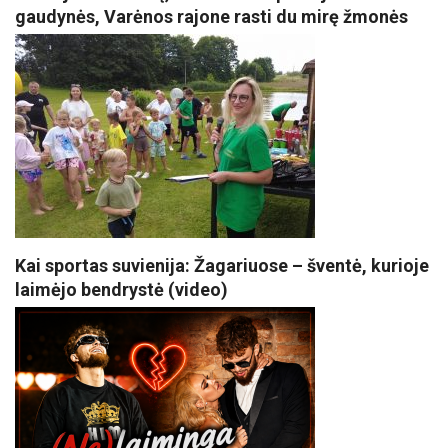
gaudynės, Varėnos rajone rasti du mirę žmonės
Kai sportas suvienija: Žagariuose – šventė, kurioje
laimėjo bendrystė (video)