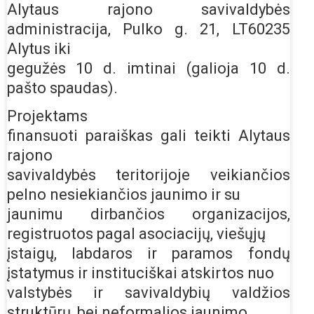
Alytaus rajono savivaldybės
administracija, Pulko g. 21, LT60235
Alytus iki
gegužės 10 d. imtinai (galioja 10 d.
pašto spaudas).
Projektams
finansuoti paraiškas gali teikti Alytaus
rajono
savivaldybės teritorijoje veikiančios
pelno nesiekiančios jaunimo ir su
jaunimu dirbančios organizacijos,
registruotos pagal asociacijų, viešųjų
įstaigų, labdaros ir paramos fondų
įstatymus ir instituciškai atskirtos nuo
valstybės ir savivaldybių valdžios
struktūrų, bei neformalios jaunimo