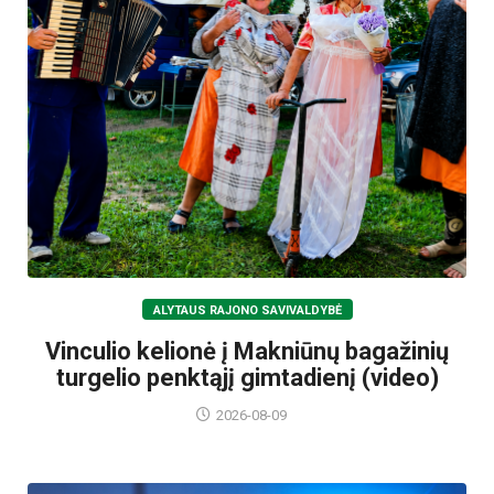
ALYTAUS RAJONO SAVIVALDYBĖ
Vinculio kelionė į Makniūnų bagažinių
turgelio penktąjį gimtadienį (video)
2026-08-09