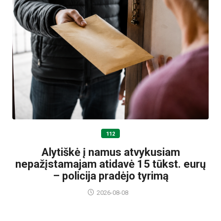
112
Alytiškė į namus atvykusiam
nepažįstamajam atidavė 15 tūkst. eurų
– policija pradėjo tyrimą
2026-08-08