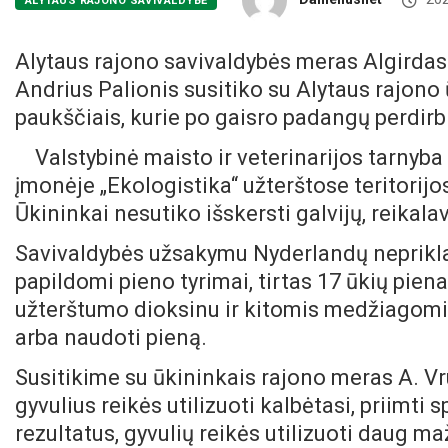
ALYTAUS RAJONO SAVIVALDYBĖ
Alytaus rajono savivaldybės meras Algirdas
Andrius Palionis susitiko su Alytaus rajono ūk
paukščiais, kurie po gaisro padangų perdir
Valstybinė maisto ir veterinarijos tarnyba
įmonėje „Ekologistika“ užterštose teritorijos
Ūkininkai nesutiko išskersti galvijų, reikal
Savivaldybės užsakymu Nyderlandų nepriklau
papildomi pieno tyrimai, tirtas 17 ūkių piena
užterštumo dioksinu ir kitomis medžiagomis 
arba naudoti pieną.
Susitikime su ūkininkais rajono meras A. Vr
gyvulius reikės utilizuoti kalbėtasi, priimti
rezultatus, gyvulių reikės utilizuoti daug m