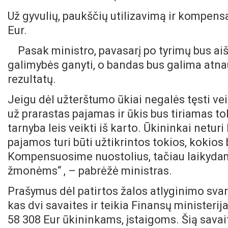
Už gyvulių, paukščių utilizavimą ir kompen
Eur.
Pasak ministro, pavasarį po tyrimų bus aiš
galimybės ganyti, o bandas bus galima atnau
rezultatų.
Jeigu dėl užterštumo ūkiai negalės tęsti v
už prarastas pajamas ir ūkis bus tiriamas tol
tarnyba leis veikti iš karto. Ūkininkai neturi
pajamos turi būti užtikrintos tokios, kokio
Kompensuosime nuostolius, tačiau laikydami
žmonėms“ , – pabrėžė ministras.
Prašymus dėl patirtos žalos atlyginimo sva
kas dvi savaites ir teikia Finansų ministerij
58 308 Eur ūkininkams, įstaigoms. Šią savait