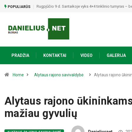
Prienuose – šūviai stabdant neblaivų vairuotoją: automo
POPULIARŪS
PRADŽIA
KONTAKTAI
VIDEO
GALERIJA
Home
Alytaus rajono savivaldybė
Alytaus rajono ūkin
Alytaus rajono ūkininkams
mažiau gyvulių
Danieliusnet
202