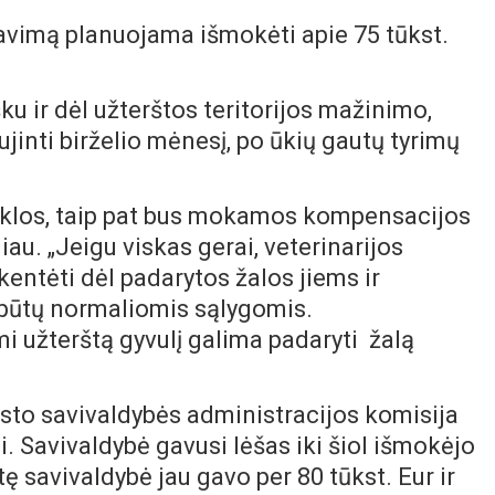
savimą planuojama išmokėti apie 75 tūkst.
ku ir dėl užterštos teritorijos mažinimo,
jinti birželio mėnesį, po ūkių gautų tyrimų
eiklos, taip pat bus mokamos kompensacijos
iau. „Jeigu viskas gerai, veterinarijos
 kentėti dėl padarytos žalos jiems ir
s būtų normaliomis sąlygomis.
 užterštą gyvulį galima padaryti žalą
rsto savivaldybės administracijos komisija
ai. Savivaldybė gavusi lėšas iki šiol išmokėjo
ę savivaldybė jau gavo per 80 tūkst. Eur ir