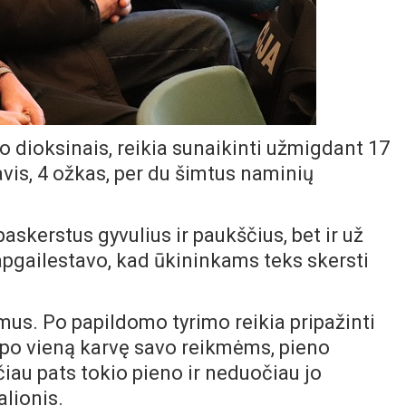
o dioksinais, reikia sunaikinti užmigdant 17
 avis, 4 ožkas, per du šimtus naminių
kerstus gyvulius ir paukščius, bet ir už
apgailestavo, kad ūkininkams teks skersti
mus. Po papildomo tyrimo reikia pripažinti
o po vieną karvę savo reikmėms, pieno
iau pats tokio pieno ir neduočiau jo
alionis.