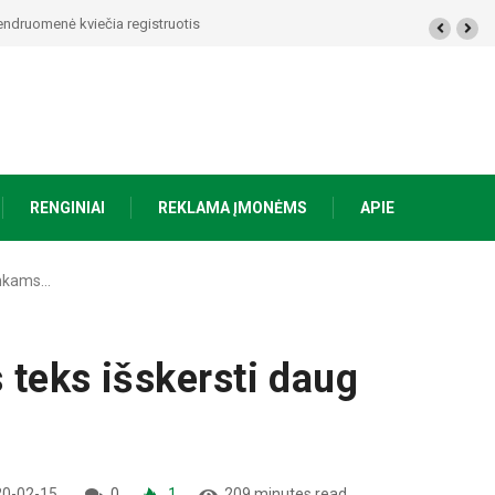
bilis sustabdytas panaudojus tarnybinį ginklą
RENGINIAI
REKLAMA ĮMONĖMS
APIE
inkams…
 teks išskersti daug
0-02-15
0
1
209 minutes read