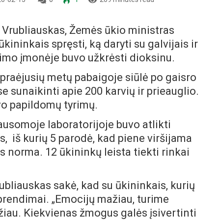
 Vrubliauskas, Žemės ūkio ministras
ininkais spręsti, ką daryti su galvijais ir
bimo įmonėje buvo užkrėsti dioksinu.
 praėjusių metų pabaigoje siūlė po gaisro
e sunaikinti apie 200 karvių ir prieauglio.
avo papildomų tyrimų.
somoje laboratorijoje buvo atlikti
s, iš kurių 5 parodė, kad piene viršijama
norma. 12 ūkininkų leista tiekti rinkai
ubliauskas sakė, kad su ūkininkais, kurių
 sprendimai. „Emocijų mažiau, turime
ažiau. Kiekvienas žmogus galės įsivertinti