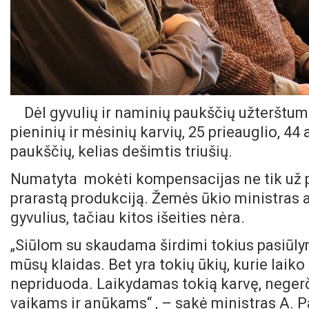
Dėl gyvulių ir naminių paukščių užterštum
pieninių ir mėsinių karvių, 25 prieauglio, 44
paukščių, kelias dešimtis triušių.
Numatyta mokėti kompensacijas ne tik už pas
prarastą produkciją. Žemės ūkio ministras 
gyvulius, tačiau kitos išeities nėra.
„Siūlom su skaudama širdimi tokius pasiūly
mūsų klaidas. Bet yra tokių ūkių, kurie laik
nepriduoda. Laikydamas tokią karvę, negerč
vaikams ir anūkams“ , – sakė ministras A. P