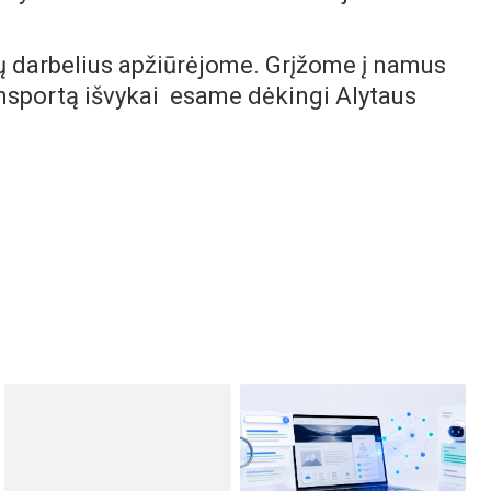
ų darbelius apžiūrėjome. Grįžome į namus
ransportą išvykai esame dėkingi Alytaus