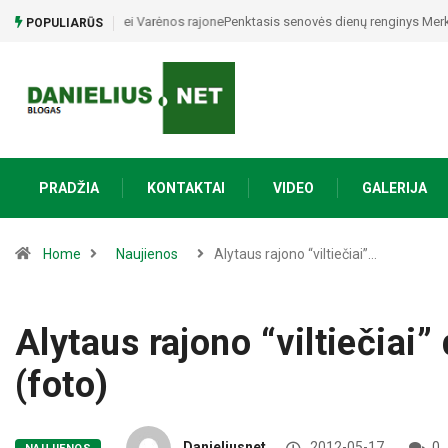
Penktasis senovės dienų renginys Merkinėje iškeliauja p
POPULIARŪS
PRADŽIA
KONTAKTAI
VIDEO
GALERIJA
Home
Naujienos
Alytaus rajono “viltiečiai”…
Alytaus rajono “viltiečiai
(foto)
Danieliusnet
2012-05-17
0