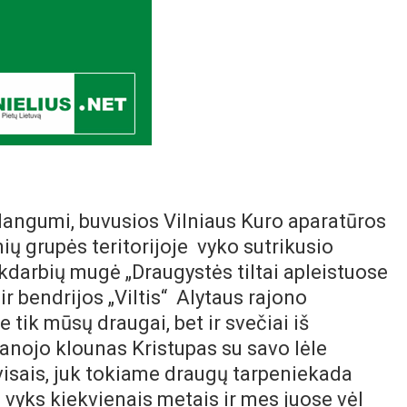
 dangumi, buvusios Vilniaus Kuro aparatūros
ų grupės teritorijoje vyko sutrikusio
nkdarbių mugė „Draugystės tiltai apleistuose
r bendrijos „Viltis“ Alytaus rajono
 tik mūsų draugai, bet ir svečiai iš
anojo klounas Kristupas su savo lėle
visais, juk tokiame draugų tarpeniekada
 vyks kiekvienais metais ir mes juose vėl