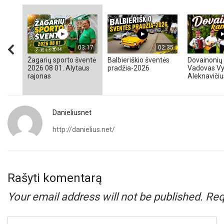
03:17
02:35
Žagarių sporto šventė
Balbieriškio šventės
Dovainonių 
2026 08 01. Alytaus
pradžia-2026
Vadovas Vy
rajonas
Aleknavičiu
Danieliusnet
http://danielius.net/
Rašyti komentarą
Your email address will not be published.
Req