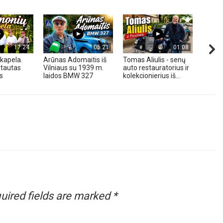
17:24
06:21
01:08
kapela.
Arūnas Adomaitis iš
Tomas Aliulis - senų
„Pune
tautas
Vilniaus su 1939 m.
auto restauratorius ir
2026 
s
laidos BMW 327
kolekcionierius iš...
uired fields are marked
*