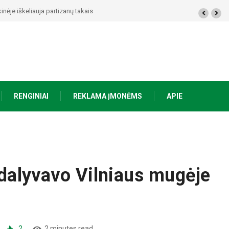
artizanų takais
RENGINIAI
REKLAMA ĮMONĖMS
APIE
” dalyvavo Vilniaus mugėje
2
2 minutes read