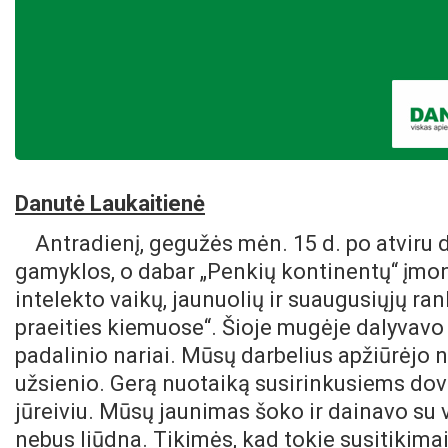
Danutė Laukaitienė
Antradienį, gegužės mėn. 15 d. po atviru
gamyklos, o dabar „Penkių kontinentų“ įmoni
intelekto vaikų, jaunuolių ir suaugusiųjų ra
praeities kiemuose“.
Šioje mugėje dalyvavo i
padalinio nariai. Mūsų darbelius apžiūrėjo ne
užsienio. Gerą nuotaiką susirinkusiems dov
jūreiviu. Mūsų jaunimas šoko ir dainavo su 
nebus liūdna. Tikimės, kad tokie susitikimai