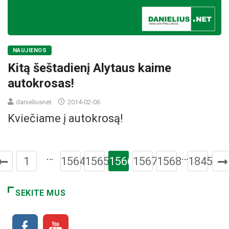
NAUJIENOS
Kitą šeštadienį Alytaus kaime
autokrosas!
danieliusnet
2014-02-06
Kviečiame į autokrosą!
…
…
1
1564
1565
1566
1567
1568
1845
SEKITE MUS