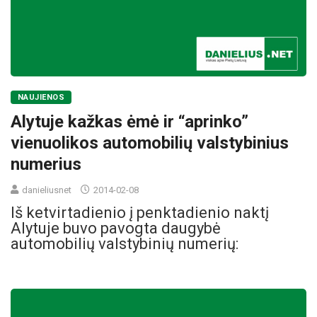
NAUJIENOS
Alytuje kažkas ėmė ir “aprinko”
vienuolikos automobilių valstybinius
numerius
danieliusnet
2014-02-08
Iš ketvirtadienio į penktadienio naktį
Alytuje buvo pavogta daugybė
automobilių valstybinių numerių: