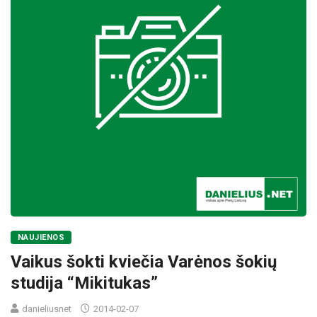
NAUJIENOS
Vaikus šokti kviečia Varėnos šokių
studija “Mikitukas”
danieliusnet
2014-02-07