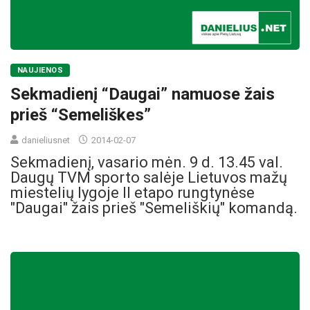
NAUJIENOS
Sekmadienį “Daugai” namuose žais
prieš “Semeliškes”
danieliusnet
2014-02-07
Sekmadienį, vasario mėn. 9 d. 13.45 val.
Daugų TVM sporto salėje Lietuvos mažų
miestelių lygoje II etapo rungtynėse
"Daugai" žais prieš "Semeliškių" komandą.