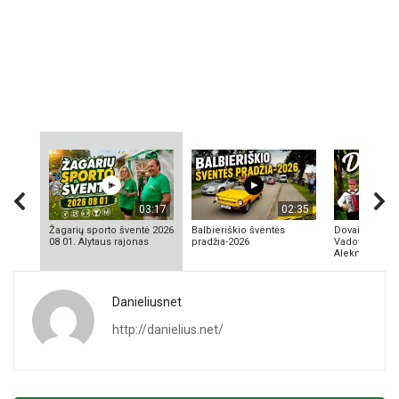
03:17
02:35
Žagarių sporto šventė 2026
Balbieriškio šventės
Dovainonių ka
08 01. Alytaus rajonas
pradžia-2026
Vadovas Vyta
Aleknavičius
Danieliusnet
http://danielius.net/