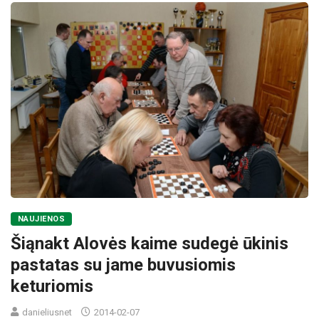
NAUJIENOS
Šiąnakt Alovės kaime sudegė ūkinis
pastatas su jame buvusiomis
keturiomis
danieliusnet
2014-02-07