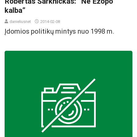
Robertas Šarknickas: “Ne Ezopo
kalba”
danieliusnet
2014-02-08
Įdomios politikų mintys nuo 1998 m.