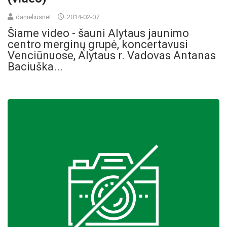
danieliusnet
2014-02-07
Šiame video - šauni Alytaus jaunimo
centro merginų grupė, koncertavusi
Venciūnuose, Alytaus r. Vadovas Antanas
Baciuška...