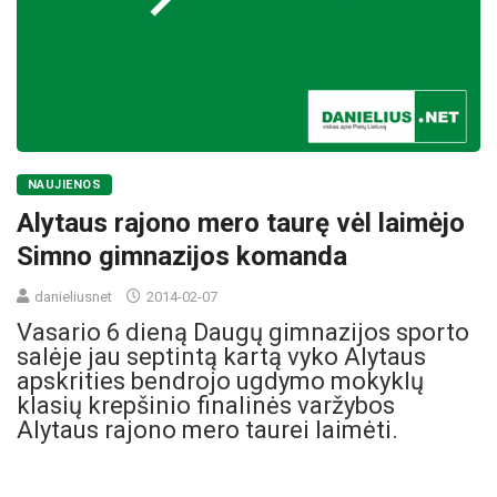
NAUJIENOS
Alytaus rajono mero taurę vėl laimėjo
Simno gimnazijos komanda
danieliusnet
2014-02-07
Vasario 6 dieną Daugų gimnazijos sporto
salėje jau septintą kartą vyko Alytaus
apskrities bendrojo ugdymo mokyklų
klasių krepšinio finalinės varžybos
Alytaus rajono mero taurei laimėti.