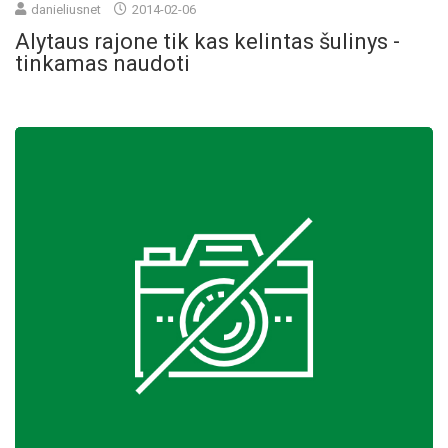
danieliusnet
2014-02-06
Alytaus rajone tik kas kelintas šulinys -
tinkamas naudoti