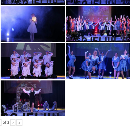
of
3
›
»