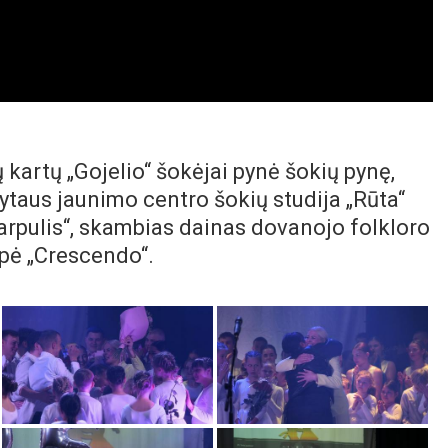
 kartų „Gojelio“ šokėjai pynė šokių pynę,
ytaus jaunimo centro šokių studija „Rūta“
arpulis“, skambias dainas dovanojo folkloro
upė „Crescendo“.