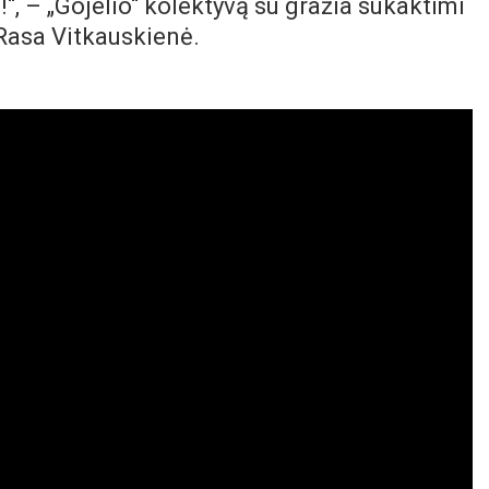
!“, – „Gojelio“ kolektyvą su gražia sukaktimi
Rasa Vitkauskienė.