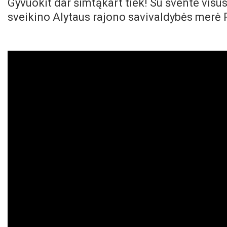
Gyvuokit dar šimtąkart tiek! Su švente visus
sveikino Alytaus rajono savivaldybės merė 