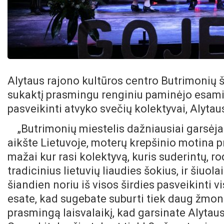
Alytaus rajono kultūros centro Butrimonių šok
sukaktį prasmingu renginiu paminėjo esami i
pasveikinti atvyko svečių kolektyvai, Alytau
„Butrimonių miestelis dažniausiai garsėja
aikšte Lietuvoje, moterų krepšinio motina pr
mažai kur rasi kolektyvą, kuris suderintų, 
tradicinius lietuvių liaudies šokius, ir šiuolai
šiandien noriu iš visos širdies pasveikinti vi
esate, kad sugebate suburti tiek daug žmonių
prasmingą laisvalaikį, kad garsinate Alytaus