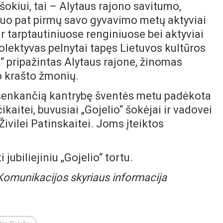
šokiui, tai – Alytaus rajono savitumo,
 nuo pat pirmų savo gyvavimo metų aktyviai
r tarptautiniuose renginiuose bei aktyviai
olektyvas pelnytai tapęs Lietuvos kultūros
s“ pripažintas Alytaus rajone, žinomas
vo krašto žmonių.
eišsenkančią kantrybę šventės metu padėkota
čikaitei, buvusiai „Gojelio“ šokėjai ir vadovei
ivilei Patinskaitei. Joms įteiktos
jubiliejiniu „Gojelio“ tortu.
 Komunikacijos skyriaus informacija