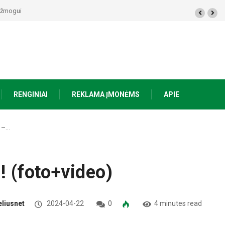
 žmogui nieko netrūksta“
RENGINIAI
REKLAMA ĮMONĖMS
APIE
” –…
! (foto+video)
eliusnet
2024-04-22
0
4 minutes read