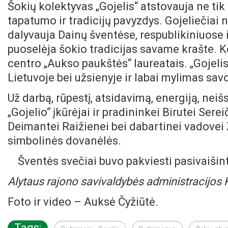
Šokių kolektyvas „Gojelis“ atstovauja ne tik 
tapatumo ir tradicijų pavyzdys. Gojeliečiai
dalyvauja Dainų šventėse, respublikiniuose i
puoselėja šokio tradicijas savame krašte. K
centro „Aukso paukštės“ laureatais. „Gojeli
Lietuvoje bei užsienyje ir labai mylimas sa
Už darbą, rūpestį, atsidavimą, energiją, n
„Gojelio“ įkūrėjai ir pradininkei Birutei Serei
Deimantei Raižienei bei dabartinei vadovei Ž
simbolinės dovanėlės.
Šventės svečiai buvo pakviesti pasivaišinti 
Alytaus rajono savivaldybės administracijos
Foto ir video – Auksė Čyžiūtė.
Tags: