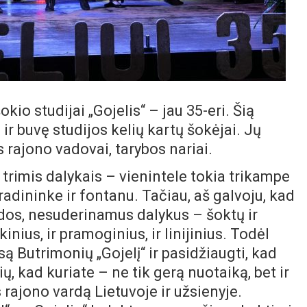
io studijai „Gojelis“ – jau 35-eri. Šią
r buvę studijos kelių kartų šokėjai. Jų
s rajono vadovai, tarybos nariai.
 trimis dalykais – vienintele tokia trikampe
adininke ir fontanu. Tačiau, aš galvoju, kad
rodos, nesuderinamus dalykus – šoktų ir
kinius, ir pramoginius, ir linijinius. Todėl
są Butrimonių „Gojelį“ ir pasidžiaugti, kad
, kad kuriate – ne tik gerą nuotaiką, bet ir
 rajono vardą Lietuvoje ir užsienyje.