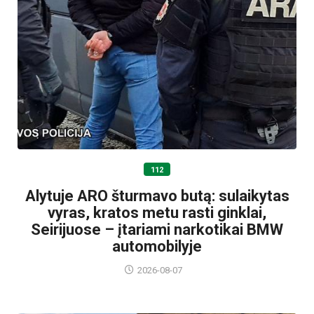
112
Alytuje ARO šturmavo butą: sulaikytas
vyras, kratos metu rasti ginklai,
Seirijuose – įtariami narkotikai BMW
automobilyje
2026-08-07