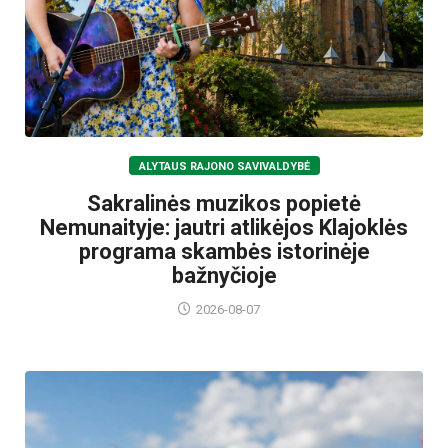
ALYTAUS RAJONO SAVIVALDYBĖ
Sakralinės muzikos popietė
Nemunaityje: jautri atlikėjos Klajoklės
programa skambės istorinėje
bažnyčioje
2026-08-07