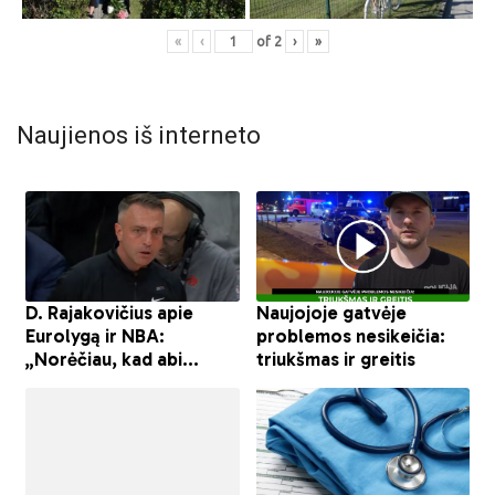
«
‹
of
2
›
»
Naujienos iš interneto