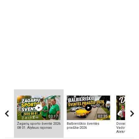
03:17
02:35
Žagarių sporto šventė 2026
Balbieriškio šventės
Dovainonių ka
08 01. Alytaus rajonas
pradžia-2026
Vadovas Vyta
Aleknavičius