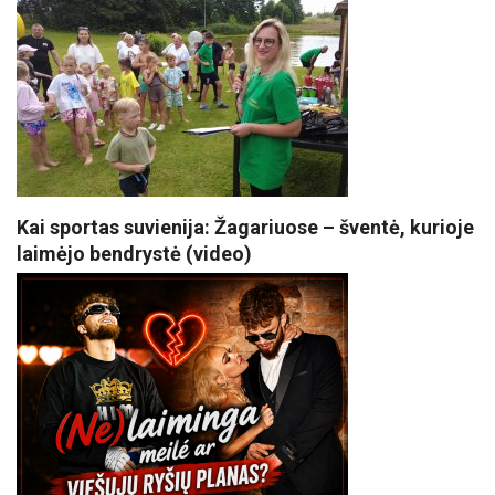
Kai sportas suvienija: Žagariuose – šventė, kurioje
laimėjo bendrystė (video)