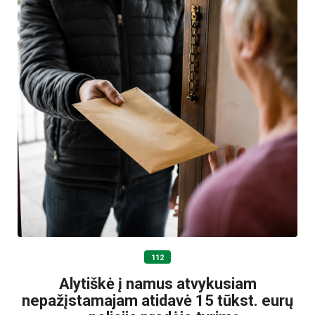
112
Alytiškė į namus atvykusiam
nepažįstamajam atidavė 15 tūkst. eurų