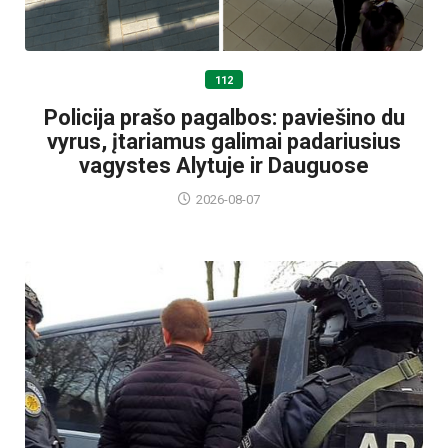
112
Policija prašo pagalbos: paviešino du
vyrus, įtariamus galimai padariusius
vagystes Alytuje ir Dauguose
2026-08-07