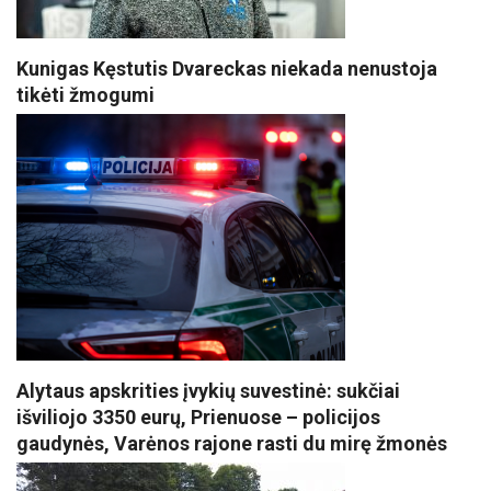
Kunigas Kęstutis Dvareckas niekada nenustoja
tikėti žmogumi
Alytaus apskrities įvykių suvestinė: sukčiai
išviliojo 3350 eurų, Prienuose – policijos
gaudynės, Varėnos rajone rasti du mirę žmonės