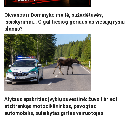
Oksanos ir Dominyko meilė, sužadėtuvės,
išsiskyrimai… O gal tiesiog geriausias viešųjų ryšių
planas?
Alytaus apskrities įvykių suvestinė: žuvo į briedį
atsitrenkęs motociklininkas, pavogtas
automobilis, sulaikytas girtas vairuotojas
VISI POPULIARIAUSI