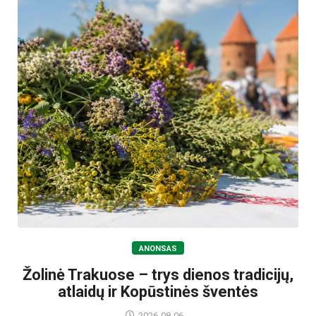
ANONSAS
Žolinė Trakuose – trys dienos tradicijų,
atlaidų ir Kopūstinės šventės
2026-08-06