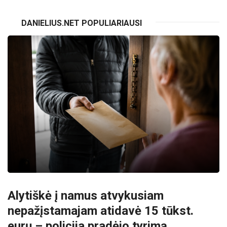
DANIELIUS.NET POPULIARIAUSI
Alytiškė į namus atvykusiam
nepažįstamajam atidavė 15 tūkst.
eurų – policija pradėjo tyrimą