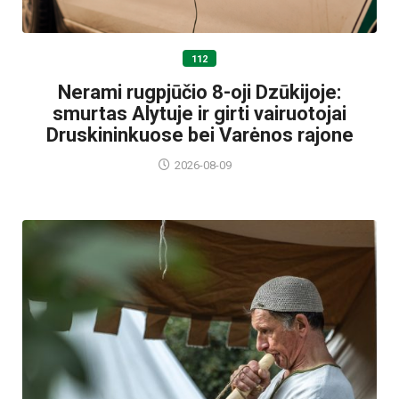
112
Nerami rugpjūčio 8-oji Dzūkijoje:
smurtas Alytuje ir girti vairuotojai
Druskininkuose bei Varėnos rajone
2026-08-09