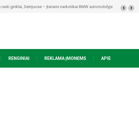
kolaičio-Putino tėviškėje skambės eilės, dainos ir arbatos puodelių šiluma
RENGINIAI
REKLAMA ĮMONĖMS
APIE