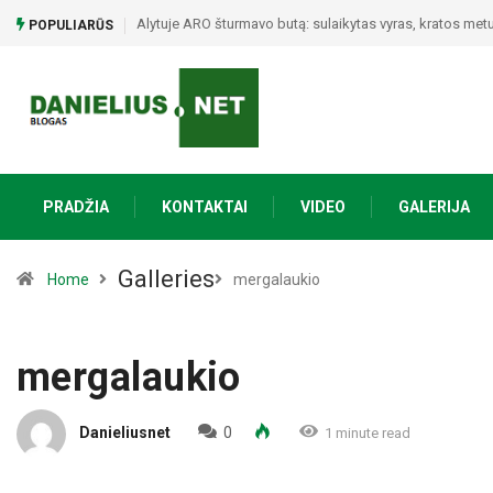
Poezijos ir bendrystės vakaras Naujojoje Ūtoje: Vinco My
POPULIARŪS
PRADŽIA
KONTAKTAI
VIDEO
GALERIJA
Galleries
Home
mergalaukio
mergalaukio
Danieliusnet
0
1 minute read