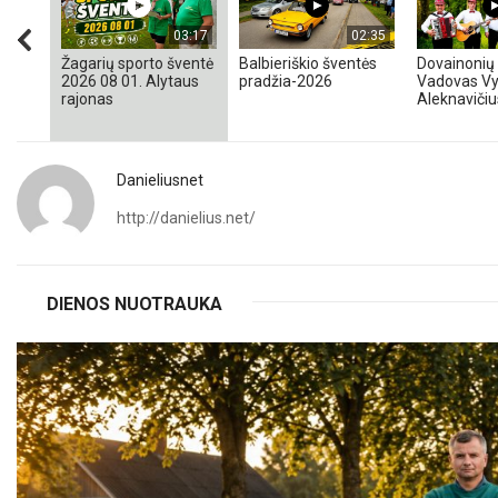
03:17
02:35
Žagarių sporto šventė
Balbieriškio šventės
Dovainonių 
2026 08 01. Alytaus
pradžia-2026
Vadovas Vy
rajonas
Aleknavičiu
Danieliusnet
http://danielius.net/
DIENOS NUOTRAUKA