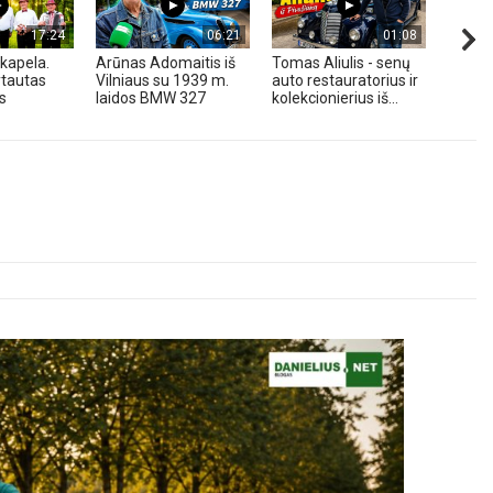
17:24
06:21
01:08
kapela.
Arūnas Adomaitis iš
Tomas Aliulis - senų
„Pune
tautas
Vilniaus su 1939 m.
auto restauratorius ir
2026 
s
laidos BMW 327
kolekcionierius iš...