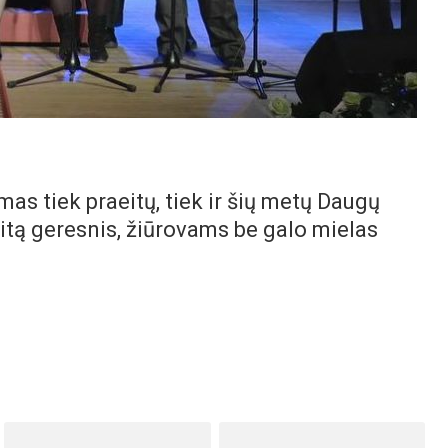
s tiek praeitų, tiek ir šių metų Daugų
itą geresnis, žiūrovams be galo mielas