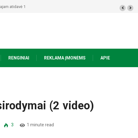
ūkst. eurų – policija pradėjo tyrimą
RENGINIAI
REKLAMA ĮMONĖMS
APIE
irodymai (2 video)
3
1 minute read