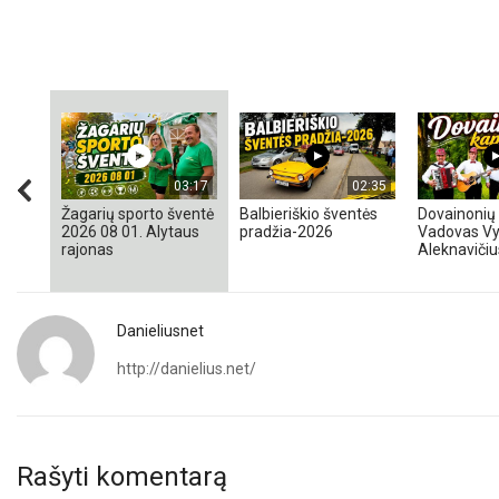
03:17
02:35
Žagarių sporto šventė
Balbieriškio šventės
Dovainonių 
2026 08 01. Alytaus
pradžia-2026
Vadovas Vy
rajonas
Aleknavičiu
Danieliusnet
http://danielius.net/
Rašyti komentarą