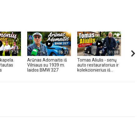
17:24
06:21
01:08
kapela.
Arūnas Adomaitis iš
Tomas Aliulis - senų
„Pune
tautas
Vilniaus su 1939 m.
auto restauratorius ir
2026 
s
laidos BMW 327
kolekcionierius iš...