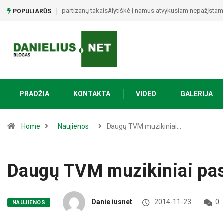
Alytiškė į namus atvykusiam nepažįstamajam atidavė 15 t
POPULIARŪS
PRADŽIA
KONTAKTAI
VIDEO
GALERIJA
Home
Naujienos
Daugų TVM muzikiniai…
Daugų TVM muzikiniai pas
Danieliusnet
2014-11-23
0
NAUJIENOS