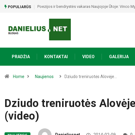
Poezijos ir bendrystės vakaras Naujojoje Ūtoje: Vinco My
POPULIARŪS
PRADŽIA
KONTAKTAI
VIDEO
GALERIJA
Home
Naujienos
Dziudo treniruotės Alovėje…
Dziudo treniruotės Alovėj
(video)
Danieliusnet
2014-02-09
0