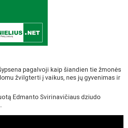
u šypsena pagalvoji kaip šiandien tie žmonės
omu žvilgterti į vaikus, nes jų gyvenimas ir
muotą Edmanto Svirinavičiaus dziudo
…