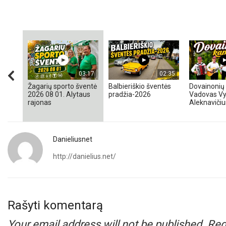
03:17
02:35
Žagarių sporto šventė
Balbieriškio šventės
Dovainonių 
2026 08 01. Alytaus
pradžia-2026
Vadovas Vy
rajonas
Aleknavičiu
Danieliusnet
http://danielius.net/
Rašyti komentarą
Your email address will not be published.
Req