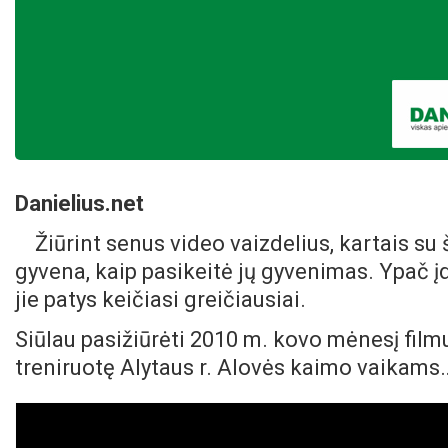
Danielius.net
Žiūrint senus video vaizdelius, kartais s
gyvena, kaip pasikeitė jų gyvenimas. Ypač įd
jie patys keičiasi greičiausiai.
Siūlau pasižiūrėti 2010 m. kovo mėnesį fil
treniruotę Alytaus r. Alovės kaimo vaikams