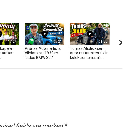
17:24
06:21
01:08
kapela.
Arūnas Adomaitis iš
Tomas Aliulis - senų
„Pune
tautas
Vilniaus su 1939 m.
auto restauratorius ir
2026 
s
laidos BMW 327
kolekcionierius iš...
uired fields are marked
*