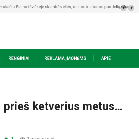
kolaičio-Putino tėviškėje skambės eilės, dainos ir arbatos puodelių šiluma
RENGINIAI
REKLAMA ĮMONĖMS
APIE
e prieš ketverius metus…
1
1 minute read