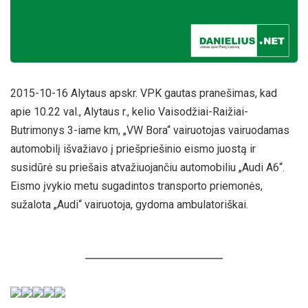
2015-10-16
Alytaus apskr. VPK gautas pranešimas, kad
apie 10.22 val., Alytaus r., kel
io
Vaisodžiai-Raižiai-
Butrimonys 3-
iame
km, „VW Bora“ vairuotojas vairuodamas
automobilį išvažiavo į priešpriešinio eismo juostą ir
susidūrė su priešais atvažiuojančiu automobiliu „Audi A6“.
Eismo įvykio metu sugadintos transporto priemonės,
sužalota „Audi“ vairuotoja, gydoma ambulatoriškai.