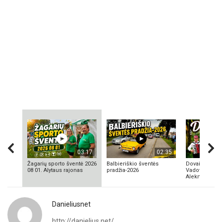
03:17
02:35
Žagarių sporto šventė 2026
Balbieriškio šventės
Dovainonių ka
08 01. Alytaus rajonas
pradžia-2026
Vadovas Vyta
Aleknavičius
Danieliusnet
http://danielius.net/