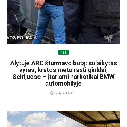
112
Alytuje ARO šturmavo butą: sulaikytas
vyras, kratos metu rasti ginklai,
Seirijuose – įtariami narkotikai BMW
automobilyje
2026-08-07