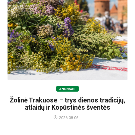
ANONSAS
Žolinė Trakuose – trys dienos tradicijų,
atlaidų ir Kopūstinės šventės
2026-08-06