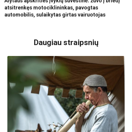
Alytaus apskrities įvykių suvestinė: žuvo į briedį
atsitrenkęs motociklininkas, pavogtas
automobilis, sulaikytas girtas vairuotojas
VISI POPULIARIAUSI
Daugiau straipsnių