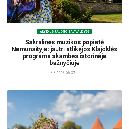
ALYTAUS RAJONO SAVIVALDYBĖ
Sakralinės muzikos popietė
Nemunaityje: jautri atlikėjos Klajoklės
programa skambės istorinėje
bažnyčioje
2026-08-07