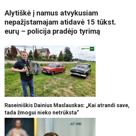
Alytiškė į namus atvykusiam
nepažįstamajam atidavė 15 tūkst.
eurų – policija pradėjo tyrimą
Raseiniškis Dainius Maslauskas: „Kai atrandi save,
tada žmogui nieko netrūksta“