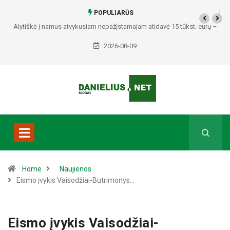
POPULIARŪS
Alytiškė į namus atvykusiam nepažįstamajam atidavė 15 tūkst. eurų –
policija pradėjo tyrimą
2026-08-09
Home
Naujienos
Eismo įvykis Vaisodžiai-Butrimonys…
Eismo įvykis Vaisodžiai-