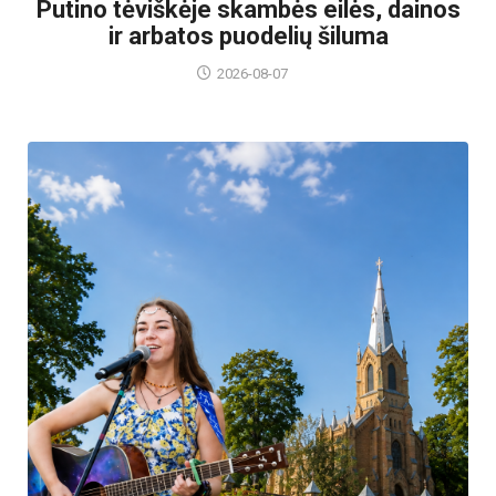
Putino tėviškėje skambės eilės, dainos
ir arbatos puodelių šiluma
2026-08-07