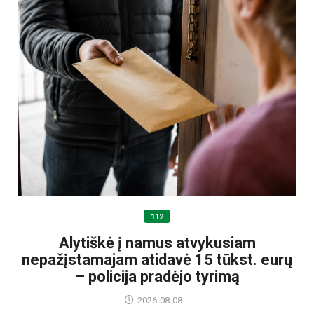
112
Alytiškė į namus atvykusiam
nepažįstamajam atidavė 15 tūkst. eurų
– policija pradėjo tyrimą
2026-08-08