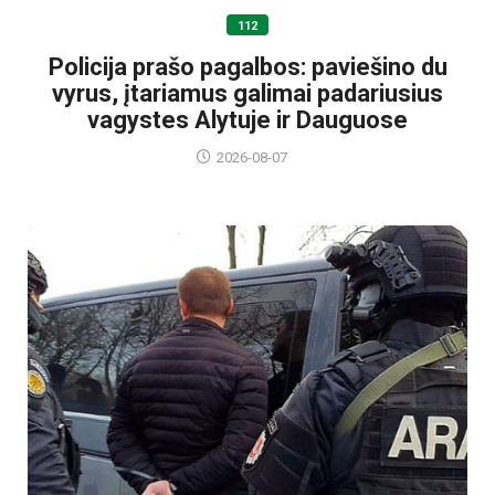
112
Policija prašo pagalbos: paviešino du
vyrus, įtariamus galimai padariusius
vagystes Alytuje ir Dauguose
2026-08-07