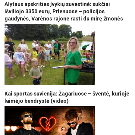
Alytaus apskrities įvykių suvestinė: sukčiai
išviliojo 3350 eurų, Prienuose – policijos
gaudynės, Varėnos rajone rasti du mirę žmonės
Kai sportas suvienija: Žagariuose – šventė, kurioje
laimėjo bendrystė (video)