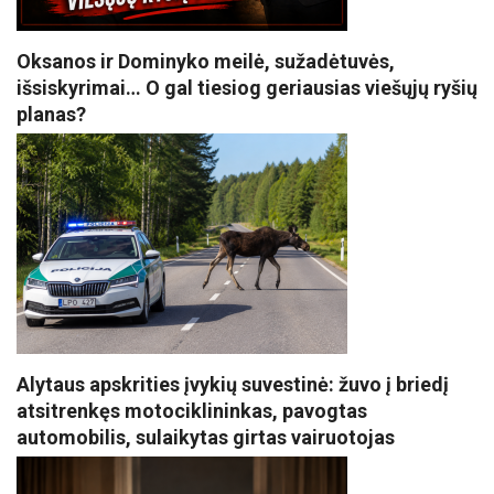
Oksanos ir Dominyko meilė, sužadėtuvės,
išsiskyrimai… O gal tiesiog geriausias viešųjų ryšių
planas?
Alytaus apskrities įvykių suvestinė: žuvo į briedį
atsitrenkęs motociklininkas, pavogtas
automobilis, sulaikytas girtas vairuotojas