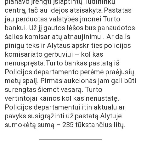
planavo įrengti įslaptintų liudininkų
centrą, tačiau idėjos atsisakyta.Pastatas
jau perduotas valstybės įmonei Turto
bankui. Už jį gautos lėšos bus panaudotos
šalies komisariatų atnaujinimui. Ar dalis
pinigų teks ir Alytaus apskrities policijos
komisariato gerbuviui – kol kas
nenuspręsta.Turto bankas pastatą iš
Policijos departamento perėmė praėjusių
metų spalį. Pirmas aukcionas jam gali būti
surengtas šiemet vasarą. Turto
vertintojai kainos kol kas nenustatę.
Policijos departamentui itin aktualu ar
pavyks susigrąžinti už pastatą Alytuje
sumokėtą sumą – 235 tūkstančius litų.