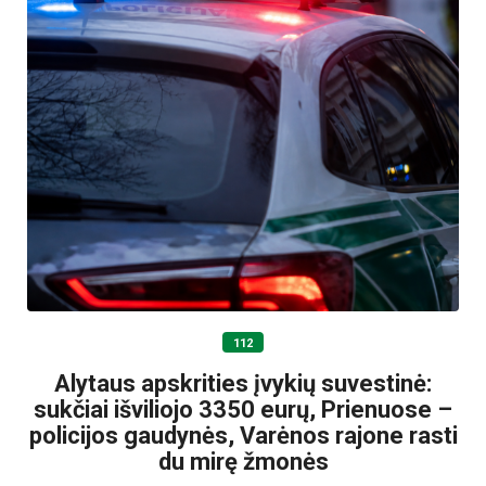
112
Alytaus apskrities įvykių suvestinė:
sukčiai išviliojo 3350 eurų, Prienuose –
policijos gaudynės, Varėnos rajone rasti
du mirę žmonės