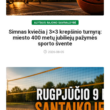
ALYTAUS RAJONO SAVIVALDYBĖ
Simnas kviečia į 3×3 krepšinio turnyrą:
miesto 400 metų jubiliejų pažymės
sporto švente
2026-08-05