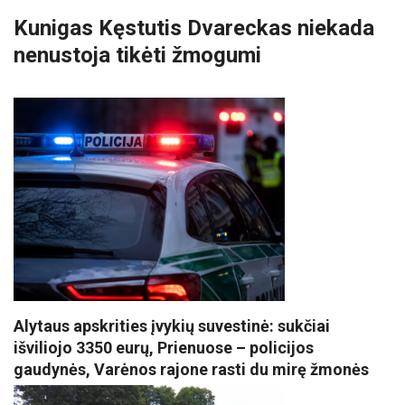
Kunigas Kęstutis Dvareckas niekada
nenustoja tikėti žmogumi
Alytaus apskrities įvykių suvestinė: sukčiai
išviliojo 3350 eurų, Prienuose – policijos
gaudynės, Varėnos rajone rasti du mirę žmonės