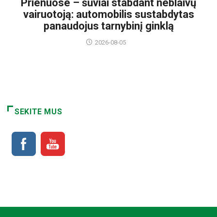
Prienuose – šūviai stabdant neblaivų
vairuotoją: automobilis sustabdytas
panaudojus tarnybinį ginklą
2026-08-05
SEKITE MUS