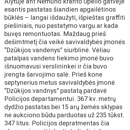
Alytuje ant Nemuno kranto Upelio gatvėje
esantis pastatas šiandien apgailėtinos
būklės – langai išdaužyti, išpieštas graffiti
piešiniais, nuo pastatymo vargu ar kada
buvęs remontuotas. Maždaug prieš
dešimtmetį čia veikė savivaldybės įmonės
“Dzūkijos vandenys” siurblinė. Vėliau
patalpas vandens tiekimo įmonė buvo
išnuomavusi verslininkei ir čia buvo
įrengta šarvojimo salė. Prieš kone
septynerius metus savivaldybės įmonė
“Dzūkijos vandnys” pastatą pardavė
Policijos departamentui. 367 kv. metrų
dydžio pastatas bei 15 arų žemės sklypas
ne aukciono būdu parduotas už 235 tūkst.
347 litus. Policijos depratmentas čia