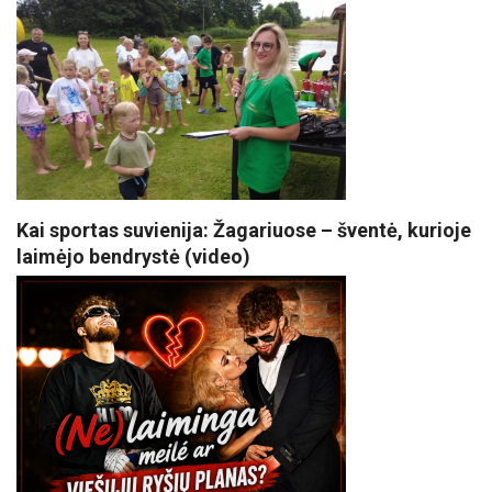
Kai sportas suvienija: Žagariuose – šventė, kurioje
laimėjo bendrystė (video)