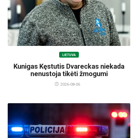
LIETUVA
Kunigas Kęstutis Dvareckas niekada
nenustoja tikėti žmogumi
2026-08-06