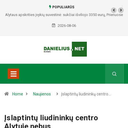
POPULIARŪS
Alytaus apskrities įvykių suvestinė: sukčiai išviliojo 3350 eurų, Prienuose
– policijos gaudynės, Varėnos rajone rasti du mirę žmonės
2026-08-06
Home
Naujienos
Įslaptintų liudininkų centro…
Įslaptintų liudininkų centro
Alytuje nebus