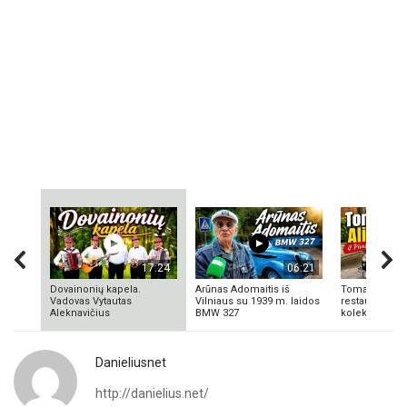
17:24
06:21
Dovainonių kapela.
Arūnas Adomaitis iš
Tomas Aliulis
Vadovas Vytautas
Vilniaus su 1939 m. laidos
restauratorius
Aleknavičius
BMW 327
kolekcionieriu
Danieliusnet
http://danielius.net/