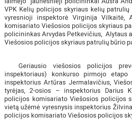
laimėjo
jaunesnieji policininkai Aušra And
VPK Kelių policijos skyriaus kelių patrulių 
vyresnioji inspektorė Virginija Vilkaitė
komisariato Viešosios policijos skyriaus patr
policininkas Arvydas Petkevičius,
Alytaus 
Viešosios policijos skyriaus patrulių būrio pa
Geriausio viešosios policijos pre
inspektoriaus) konkurso pirmojo etapo
inspektorius Artūras Jermalavičius, Viešo
tyrėjas, 2-osios – inspektorius Darius
policijos komisariato Viešosios policijos 
vietą užėmė
vyresnysis inspektorius Žilvin
policijos komisariato Viešosios policijos sk