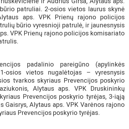
riuškevičienė ir Audrius Girša,
Alytaus
aps.
būrio patruliai. 2-osios vietos laurus skynė
, Alytaus aps. VPK
Prienų
rajono policijos
ulių būrio vyresnioji patrulė, ir jaunesnysis
aps. VPK
Prienų
rajono policijos komisariato
trulis.
vencijos padalinio pareigūno (apylinkės
 1-osios vietos nugalėtojas –
vyresnysis
sios tvarkos skyriaus Prevencijos poskyrio
 Kaziukonis, Alytaus aps. VPK
Druskininkų
skyriaus Prevencijos poskyrio tyrėjas,
3-iąją
as Gaisrys, Alytaus aps. VPK
Varėnos
rajono
yriaus Prevencijos poskyrio tyrėjas.