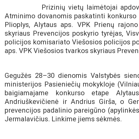
Prizinių vietų laimėtojai apd
Atminimo dovanomis paskatinti konkurso d
Plioplys, Alytaus aps. VPK Prienų rajono 
skyriaus Prevencijos poskyrio tyrėjas, Vis
policijos komisariato Viešosios policijos po
aps. VPK Viešosios tvarkos skyriaus Prevenc
Gegužės 28–30 dienomis Valstybės sieno
ministerijos Pasieniečių mokykloje (Vilni
baigiamajame konkurso etape Alyta
Andriuškevičienė ir Andrius Girša, o Ger
prevencijos padalinio pareigūno (apylinkės
Jermalavičius. Linkime jiems sėkmės.