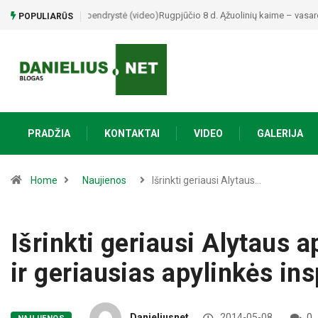
Rugpjūčio 8 d. Ąžuolinių kaime – vasaros šventė „Susiti
POPULIARŪS
PRADŽIA
KONTAKTAI
VIDEO
GALERIJA
Home
Naujienos
Išrinkti geriausi Alytaus…
Išrinkti geriausi Alytaus ap
ir geriausias apylinkės in
Danieliusnet
2014-05-08
0