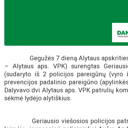
Gegužės 7 dieną Alytaus apskrities
– Alytaus aps. VPK) surengtas Geriausio
(sudaryto iš 2 policijos pareigūnų (vyro i
prevencijos padalinio pareigūno (apylinkė
Dalyvavo dvi Alytaus aps. VPK patrulių koma
sėkmė lydėjo alytiškius.
Geriausio viešosios policijos pa