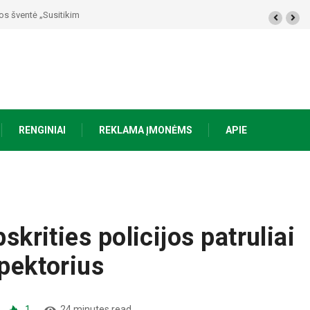
kime Ąžuoliniuose“
RENGINIAI
REKLAMA ĮMONĖMS
APIE
skrities policijos patruliai
spektorius
1
24 minutes read