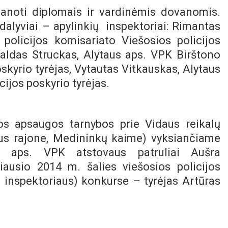
ovanoti diplomais ir vardinėmis dovanomis.
alyviai – apylinkių
inspektoriai: Rimantas
policijos komisariato Viešosios policijos
valdas Struckas, Alytaus aps. VPK Birštono
skyrio tyrėjas, Vytautas Vitkauskas, Alytaus
ijos poskyrio tyrėjas.
s apsaugos tarnybos prie Vidaus reikalų
aus rajone, Medininkų kaime) vyksiančiame
us aps. VPK atstovaus
patruliai Aušra
iausio 2014 m. šalies viešosios policijos
 inspektoriaus) konkurse – tyrėjas Artūras