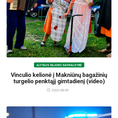
ALYTAUS RAJONO SAVIVALDYBĖ
Vinculio kelionė į Makniūnų bagažinių
turgelio penktąjį gimtadienį (video)
2026-08-09