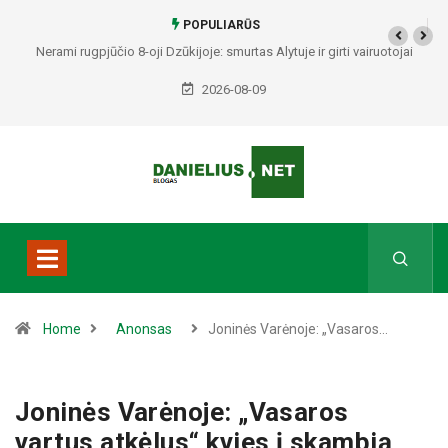
POPULIARŪS
Nerami rugpjūčio 8-oji Dzūkijoje: smurtas Alytuje ir girti vairuotojai
Druskininkuose bei Varėnos rajone
2026-08-09
Home
Anonsas
Joninės Varėnoje: „Vasaros…
Joninės Varėnoje: „Vasaros
vartus atkėlus“ kvies į skambią