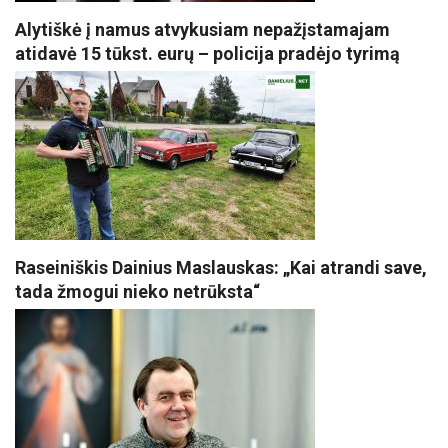
Alytiškė į namus atvykusiam nepažįstamajam
atidavė 15 tūkst. eurų – policija pradėjo tyrimą
Raseiniškis Dainius Maslauskas: „Kai atrandi save,
tada žmogui nieko netrūksta“