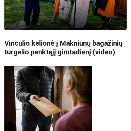
Vinculio kelionė į Makniūnų bagažinių
turgelio penktąjį gimtadienį (video)