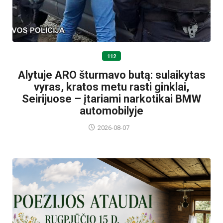
112
Alytuje ARO šturmavo butą: sulaikytas
vyras, kratos metu rasti ginklai,
Seirijuose – įtariami narkotikai BMW
automobilyje
2026-08-07