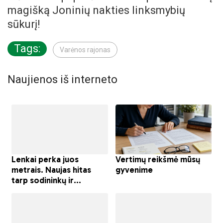
magišką Joninių nakties linksmybių
sūkurį!
Tags:
Varėnos rajonas
Naujienos iš interneto