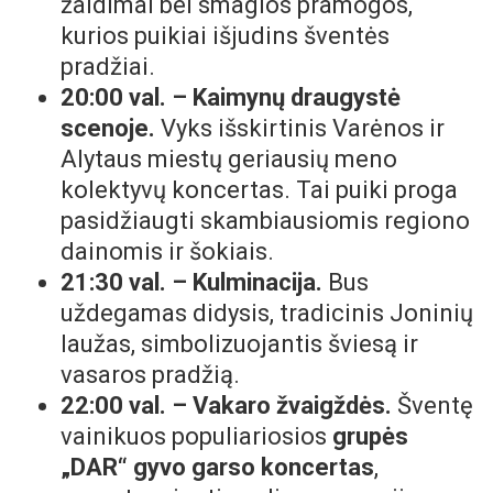
žaidimai bei smagios pramogos,
kurios puikiai išjudins šventės
pradžiai.
20:00 val. – Kaimynų draugystė
scenoje.
Vyks išskirtinis Varėnos ir
Alytaus miestų geriausių meno
kolektyvų koncertas. Tai puiki proga
pasidžiaugti skambiausiomis regiono
dainomis ir šokiais.
21:30 val. – Kulminacija.
Bus
uždegamas didysis, tradicinis Joninių
laužas, simbolizuojantis šviesą ir
vasaros pradžią.
22:00 val. – Vakaro žvaigždės.
Šventę
vainikuos populiariosios
grupės
„DAR“ gyvo garso koncertas
,