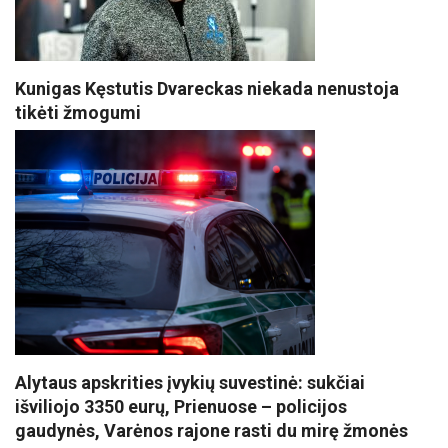
Kunigas Kęstutis Dvareckas niekada nenustoja
tikėti žmogumi
Alytaus apskrities įvykių suvestinė: sukčiai
išviliojo 3350 eurų, Prienuose – policijos
gaudynės, Varėnos rajone rasti du mirę žmonės