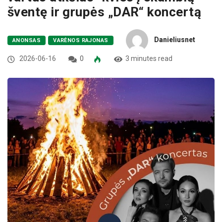
šventę ir grupės „DAR“ koncertą
Danieliusnet
ANONSAS
VARĖNOS RAJONAS
2026-06-16
0
3 minutes read