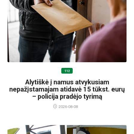
112
Alytiškė į namus atvykusiam
nepažįstamajam atidavė 15 tūkst. eurų
– policija pradėjo tyrimą
2026-08-08