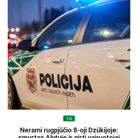
112
Nerami rugpjūčio 8-oji Dzūkijoje:
smurtas Alytuje ir girti vairuotojai