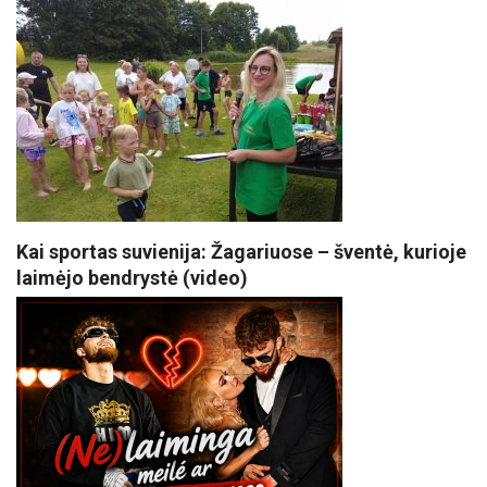
Kai sportas suvienija: Žagariuose – šventė, kurioje
laimėjo bendrystė (video)