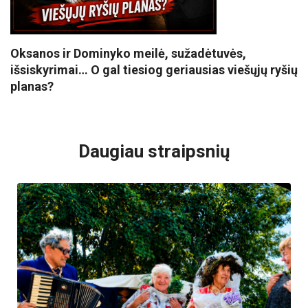
Oksanos ir Dominyko meilė, sužadėtuvės,
išsiskyrimai… O gal tiesiog geriausias viešųjų ryšių
planas?
VISI POPULIARIAUSI
Daugiau straipsnių