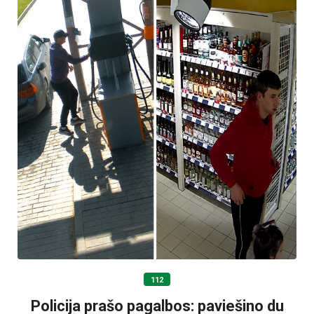
112
Policija prašo pagalbos: paviešino du