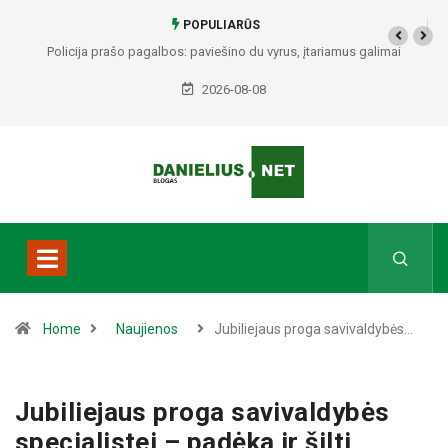
POPULIARŪS
Policija prašo pagalbos: paviešino du vyrus, įtariamus galimai
padariusius vagystes Alytuje ir Dauguose
2026-08-08
Home
Naujienos
Jubiliejaus proga savivaldybės…
Jubiliejaus proga savivaldybės
specialistei – padėka ir šilti