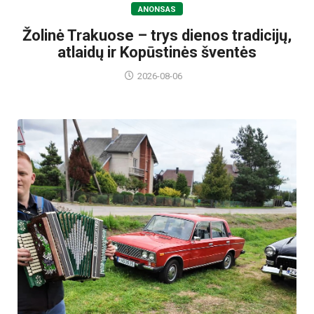
ANONSAS
Žolinė Trakuose – trys dienos tradicijų,
atlaidų ir Kopūstinės šventės
2026-08-06