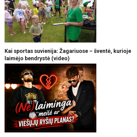
Kai sportas suvienija: Žagariuose – šventė, kurioje
laimėjo bendrystė (video)