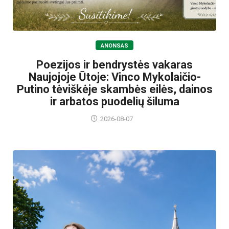
ANONSAS
Poezijos ir bendrystės vakaras
Naujojoje Ūtoje: Vinco Mykolaičio-
Putino tėviškėje skambės eilės, dainos
ir arbatos puodelių šiluma
2026-08-07