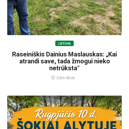
LIETUVA
Raseiniškis Dainius Maslauskas: „Kai
atrandi save, tada žmogui nieko
netrūksta“
2026-08-06