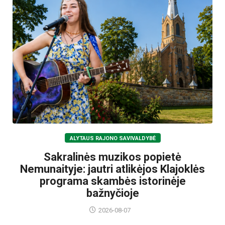
ALYTAUS RAJONO SAVIVALDYBĖ
Sakralinės muzikos popietė
Nemunaityje: jautri atlikėjos Klajoklės
programa skambės istorinėje
bažnyčioje
2026-08-07