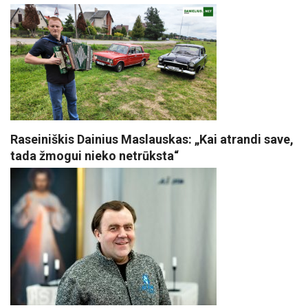
Raseiniškis Dainius Maslauskas: „Kai atrandi save,
tada žmogui nieko netrūksta“