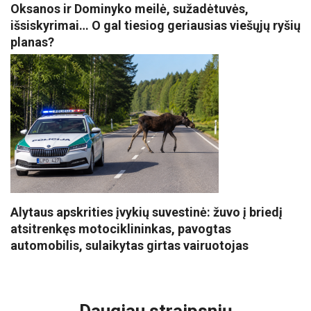
Oksanos ir Dominyko meilė, sužadėtuvės,
išsiskyrimai… O gal tiesiog geriausias viešųjų ryšių
planas?
Alytaus apskrities įvykių suvestinė: žuvo į briedį
atsitrenkęs motociklininkas, pavogtas
automobilis, sulaikytas girtas vairuotojas
VISI POPULIARIAUSI