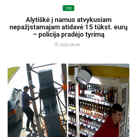
112
Alytiškė į namus atvykusiam
nepažįstamajam atidavė 15 tūkst. eurų
– policija pradėjo tyrimą
2026-08-08