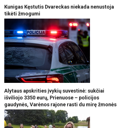
Kunigas Kęstutis Dvareckas niekada nenustoja
tikėti žmogumi
Alytaus apskrities įvykių suvestinė: sukčiai
išviliojo 3350 eurų, Prienuose – policijos
gaudynės, Varėnos rajone rasti du mirę žmonės