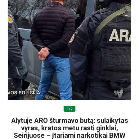
112
Alytuje ARO šturmavo butą: sulaikytas
vyras, kratos metu rasti ginklai,
Seirijuose – įtariami narkotikai BMW