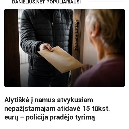
DANIELIUS.NET POPULIARIAUSI
Alytiškė į namus atvykusiam
nepažįstamajam atidavė 15 tūkst.
eurų – policija pradėjo tyrimą