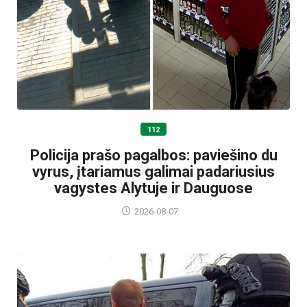
112
Policija prašo pagalbos: paviešino du
vyrus, įtariamus galimai padariusius
vagystes Alytuje ir Dauguose
2026-08-07