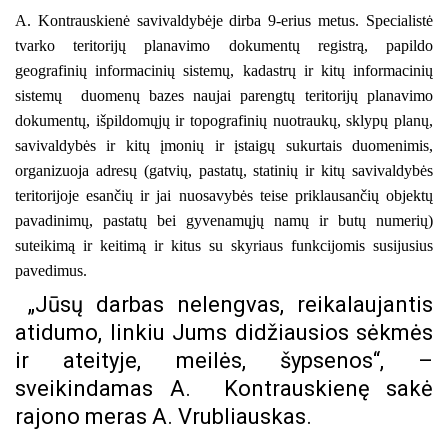
A. Kontrauskienė savivaldybėje dirba 9-erius metus. Specialistė
tvarko teritorijų planavimo dokumentų registrą, papildo
geografinių informacinių sistemų, kadastrų ir kitų informacinių
sistemų
duomenų bazes naujai parengtų teritorijų planavimo
dokumentų, išpildomųjų ir topografinių nuotraukų, sklypų planų,
savivaldybės ir kitų įmonių ir įstaigų sukurtais duomenimis,
organizuoja adresų (gatvių, pastatų, statinių ir kitų savivaldybės
teritorijoje esančių ir jai nuosavybės teise priklausančių objektų
pavadinimų, pastatų bei gyvenamųjų namų ir butų numerių)
suteikimą ir keitimą ir kitus su skyriaus funkcijomis susijusius
pavedimus.
„Jūsų darbas nelengvas, reikalaujantis
atidumo, linkiu Jums didžiausios sėkmės
ir ateityje, meilės, šypsenos“, –
sveikindamas A. Kontrauskienę sakė
rajono meras A. Vrubliauskas.