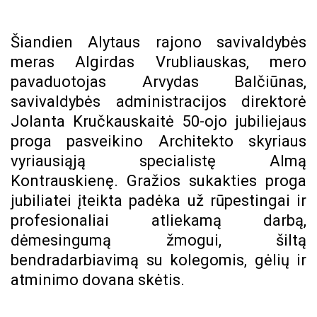
Šiandien Alytaus rajono savivaldybės
meras Algirdas Vrubliauskas, mero
pavaduotojas Arvydas Balčiūnas,
savivaldybės administracijos direktorė
Jolanta Kručkauskaitė 50-ojo jubiliejaus
proga pasveikino Architekto skyriaus
vyriausiąją specialistę Almą
Kontrauskienę. Gražios sukakties proga
jubiliatei įteikta padėka už rūpestingai ir
profesionaliai atliekamą darbą,
dėmesingumą žmogui, šiltą
bendradarbiavimą su kolegomis, gėlių ir
atminimo dovana skėtis
.