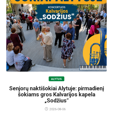
ALYTUS
Senjorų naktišokiai Alytuje: pirmadienį
šokiams gros Kalvarijos kapela
„Sodžius“
2026-08-06