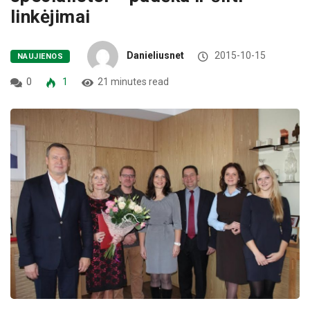
linkėjimai
Danieliusnet
2015-10-15
NAUJIENOS
0
1
21 minutes read