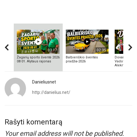
03:17
02:35
Žagarių sporto šventė 2026
Balbieriškio šventės
Dovainonių ka
08 01. Alytaus rajonas
pradžia-2026
Vadovas Vyta
Aleknavičius
Danieliusnet
http://danielius.net/
Rašyti komentarą
Your email address will not be published.