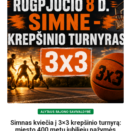
ALYTAUS RAJONO SAVIVALDYBĖ
Simnas kviečia į 3×3 krepšinio turnyrą:
miesto 400 metų jubiliejų pažymės