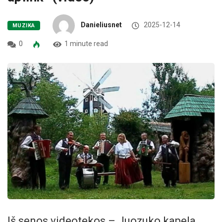
Danieliusnet
2025-12-14
MUZIKA
0
1 minute read
Iš senos videotekos – Juozuko kapela