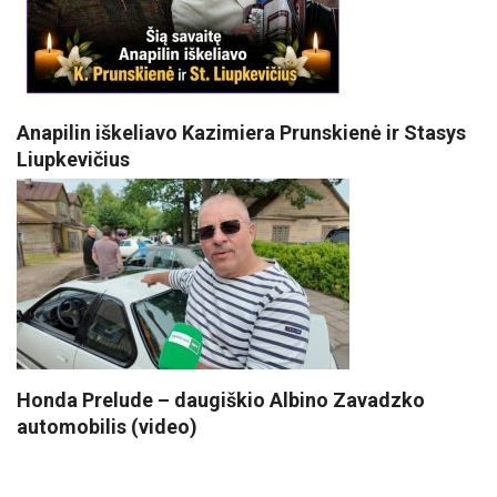
Anapilin iškeliavo Kazimiera Prunskienė ir Stasys
Liupkevičius
Honda Prelude – daugiškio Albino Zavadzko
automobilis (video)
VISI POPULIARIAUSI