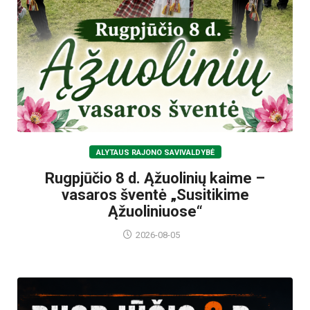
ALYTAUS RAJONO SAVIVALDYBĖ
Rugpjūčio 8 d. Ąžuolinių kaime –
vasaros šventė „Susitikime
Ąžuoliniuose“
2026-08-05