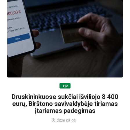
112
Druskininkuose sukčiai išviliojo 8 400
eurų, Birštono savivaldybėje tiriamas
įtariamas padegimas
2026-08-05