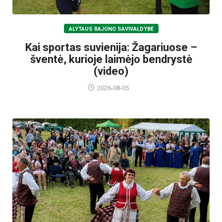
ALYTAUS RAJONO SAVIVALDYBĖ
Kai sportas suvienija: Žagariuose –
šventė, kurioje laimėjo bendrystė
(video)
2026-08-05