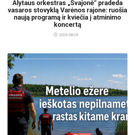
Alytaus orkestras „Svajonė“ pradeda
vasaros stovyklą Varėnos rajone: ruošia
naują programą ir kviečia į atminimo
koncertą
2026-08-05