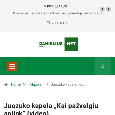
POPULIARŪS
Prienuose – šūviai stabdant neblaivų vairuotoją: automobilis
sustabdytas panaudojus tarnybinį ginklą
2026-08-06
Home
Muzika
Juozuko kapela „Kai…
Juozuko kapela „Kai pažvelgiu
aplink” (video)