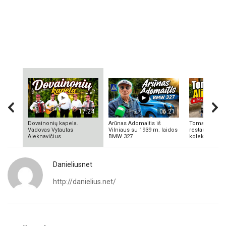
17:24
06:21
Dovainonių kapela.
Arūnas Adomaitis iš
Tomas Aliulis
Vadovas Vytautas
Vilniaus su 1939 m. laidos
restauratorius
Aleknavičius
BMW 327
kolekcionieriu
Danieliusnet
http://danielius.net/