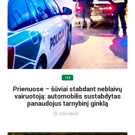
112
Prienuose – šūviai stabdant neblaivų
vairuotoją: automobilis sustabdytas
panaudojus tarnybinį ginklą
2026-08-05