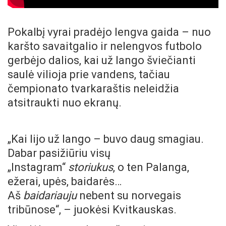
Pokalbį vyrai pradėjo lengva gaida – nuo
karšto savaitgalio ir nelengvos futbolo
gerbėjo dalios, kai už lango šviečianti
saulė vilioja prie vandens, tačiau
čempionato tvarkaraštis neleidžia
atsitraukti nuo ekranų.
„Kai lijo už lango – buvo daug smagiau.
Dabar pasižiūriu visų
„Instagram“
storiukus
, o ten Palanga,
ežerai, upės, baidarės…
Aš
baidariauju
nebent su norvegais
tribūnose“, – juokėsi Kvitkauskas.