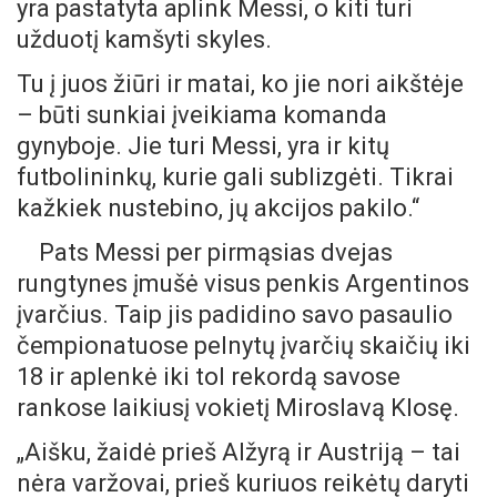
yra pastatyta aplink Messi, o kiti turi
užduotį kamšyti skyles.
Tu į juos žiūri ir matai, ko jie nori aikštėje
– būti sunkiai įveikiama komanda
gynyboje. Jie turi Messi, yra ir kitų
futbolininkų, kurie gali sublizgėti. Tikrai
kažkiek nustebino, jų akcijos pakilo.“
Pats Messi per pirmąsias dvejas
rungtynes įmušė visus penkis Argentinos
įvarčius. Taip jis padidino savo pasaulio
čempionatuose pelnytų įvarčių skaičių iki
18 ir aplenkė iki tol rekordą savose
rankose laikiusį vokietį Miroslavą Klosę.
„Aišku, žaidė prieš Alžyrą ir Austriją – tai
nėra varžovai, prieš kuriuos reikėtų daryti