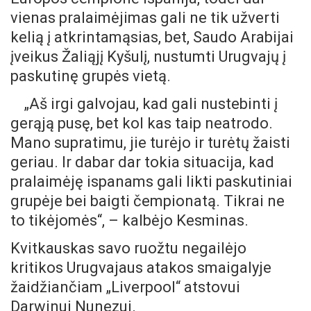
vienas pralaimėjimas gali ne tik užverti
kelią į atkrintamąsias, bet, Saudo Arabijai
įveikus Žaliąjį Kyšulį, nustumti Urugvajų į
paskutinę grupės vietą.
„Aš irgi galvojau, kad gali nustebinti į
gerąją pusę, bet kol kas taip neatrodo.
Mano supratimu, jie turėjo ir turėtų žaisti
geriau. Ir dabar dar tokia situacija, kad
pralaimėję ispanams gali likti paskutiniai
grupėje bei baigti čempionatą. Tikrai ne
to tikėjomės“, – kalbėjo Kesminas.
Kvitkauskas savo ruožtu negailėjo
kritikos Urugvajaus atakos smaigalyje
žaidžiančiam „Liverpool“ atstovui
Darwinui Nunezui.