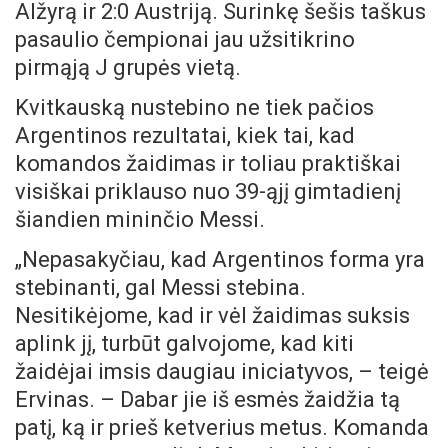
Alžyrą ir 2:0 Austriją. Surinkę šešis taškus
pasaulio čempionai jau užsitikrino
pirmąją J grupės vietą.
Kvitkauską nustebino ne tiek pačios
Argentinos rezultatai, kiek tai, kad
komandos žaidimas ir toliau praktiškai
visiškai priklauso nuo 39-ąjį gimtadienį
šiandien mininčio Messi.
„Nepasakyčiau, kad Argentinos forma yra
stebinanti, gal Messi stebina.
Nesitikėjome, kad ir vėl žaidimas suksis
aplink jį, turbūt galvojome, kad kiti
žaidėjai imsis daugiau iniciatyvos, – teigė
Ervinas. – Dabar jie iš esmės žaidžia tą
patį, ką ir prieš ketverius metus. Komanda