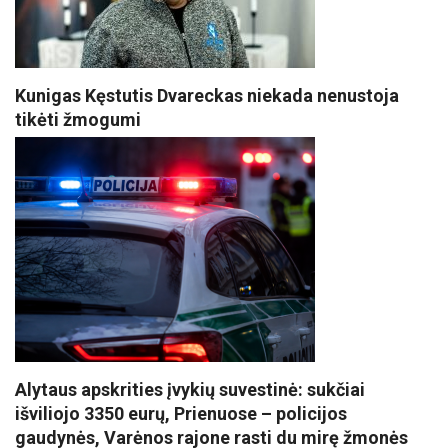
Kunigas Kęstutis Dvareckas niekada nenustoja
tikėti žmogumi
Alytaus apskrities įvykių suvestinė: sukčiai
išviliojo 3350 eurų, Prienuose – policijos
gaudynės, Varėnos rajone rasti du mirę žmonės