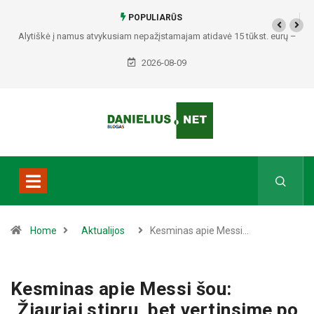
POPULIARŪS
Alytiškė į namus atvykusiam nepažįstamajam atidavė 15 tūkst. eurų –
policija pradėjo tyrimą
2026-08-09
Home
Aktualijos
Kesminas apie Messi…
Kesminas apie Messi šou:
„Žiauriai stipru, bet vertinsime po