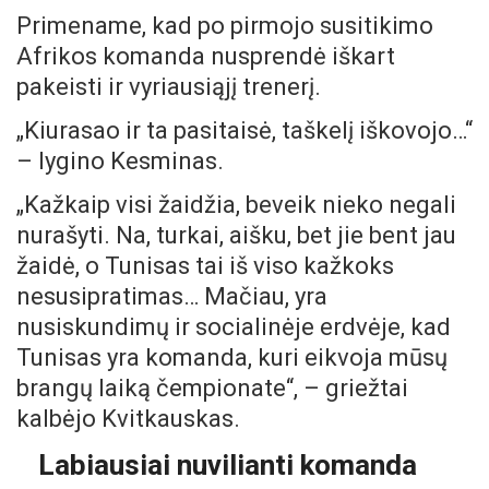
Primename, kad po pirmojo susitikimo
Afrikos komanda nusprendė iškart
pakeisti ir vyriausiąjį trenerį.
„Kiurasao ir ta pasitaisė, taškelį iškovojo…“
– lygino Kesminas.
„Kažkaip visi žaidžia, beveik nieko negali
nurašyti. Na, turkai, aišku, bet jie bent jau
žaidė, o Tunisas tai iš viso kažkoks
nesusipratimas… Mačiau, yra
nusiskundimų ir socialinėje erdvėje, kad
Tunisas yra komanda, kuri eikvoja mūsų
brangų laiką čempionate“, – griežtai
kalbėjo Kvitkauskas.
Labiausiai nuvilianti komanda