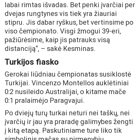
labai rimtas išvadas. Bet penki įvarčiai per
dvejas rungtynes vis tiek yra žiauriai
stipru. Jis dabar ryškus, bet vertinsime po
viso čempionato. Visgi žmogui 39-eri,
pažiūrėsime, kaip jis patrauks visą
distanciją“, – sakė Kesminas.
Turkijos fiasko
Gerokai liūdniau čempionatas susiklostė
Turkijai. Vincenzo Montellos auklėtiniai
0:2 nusileido Australijai, o kitame mače
0:1 pralaimėjo Paragvajui.
Po dviejų turų turkai neturi nei taškų, nei
įvarčių ir jau yra praradę galimybes žengti
į kitą etapą. Paskutiniame ture liko tik
simbolinis mačas su pirmenybių