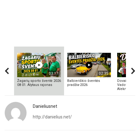
03:17
02:35
Žagarių sporto šventė 2026
Balbieriškio šventės
Dovainonių ka
08 01. Alytaus rajonas
pradžia-2026
Vadovas Vyta
Aleknavičius
Danieliusnet
http://danielius.net/