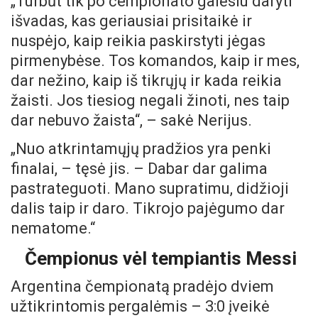
„Turbūt tik po čempionato galėsiu daryti
išvadas, kas geriausiai prisitaikė ir
nuspėjo, kaip reikia paskirstyti jėgas
pirmenybėse. Tos komandos, kaip ir mes,
dar nežino, kaip iš tikrųjų ir kada reikia
žaisti. Jos tiesiog negali žinoti, nes taip
dar nebuvo žaista“, – sakė Nerijus.
„Nuo atkrintamųjų pradžios yra penki
finalai, – tęsė jis. – Dabar dar galima
pastrateguoti. Mano supratimu, didžioji
dalis taip ir daro. Tikrojo pajėgumo dar
nematome.“
Čempionus vėl tempiantis Messi
Argentina čempionatą pradėjo dviem
užtikrintomis pergalėmis – 3:0 įveikė