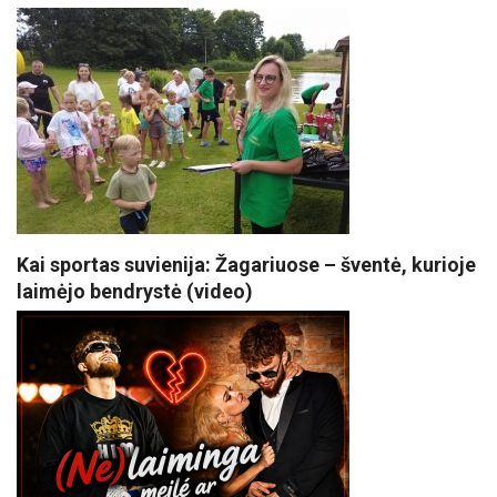
Kai sportas suvienija: Žagariuose – šventė, kurioje
laimėjo bendrystė (video)