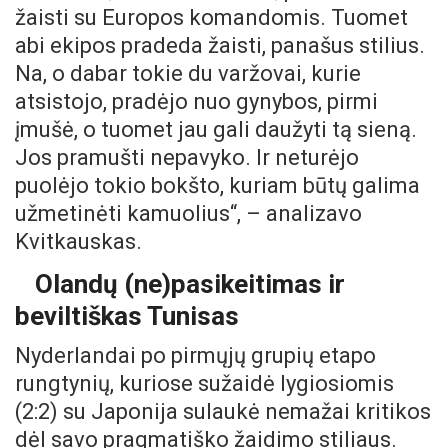
žaisti su Europos komandomis. Tuomet
abi ekipos pradeda žaisti, panašus stilius.
Na, o dabar tokie du varžovai, kurie
atsistojo, pradėjo nuo gynybos, pirmi
įmušė, o tuomet jau gali daužyti tą sieną.
Jos pramušti nepavyko. Ir neturėjo
puolėjo tokio bokšto, kuriam būtų galima
užmetinėti kamuolius“, – analizavo
Kvitkauskas.
Olandų (ne)pasikeitimas ir
beviltiškas Tunisas
Nyderlandai po pirmųjų grupių etapo
rungtynių, kuriose sužaidė lygiosiomis
(2:2) su Japonija sulaukė nemažai kritikos
dėl savo pragmatiško žaidimo stiliaus.