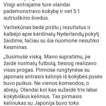
Visgi antrajame ture olandai
pademonstravo kokybę ir net 5:1
sutriuškino švedus.
Vaitiekūnas bedė pirštu į rezultatus ir
kalbėjo apie kardinalų Nyderlandų pokytį
žaidime, tačiau su šia nuomone nesutiko
Kesminas.
„Susimušė viską. Mano supratimu, jie
žaidė normalų futbolą, tiesiog realizavo
visas progas. Pirmose rungtynėse su
japonais antrasis kėlinys iš kokybės pusės
buvo puikus. Ne vienos komandos, o
abiejų. Olandai kol kas sužaidė tris labai
kokybiškus kėlinius. Tas pirmasis
kėlinukas su Japonija buvo toks