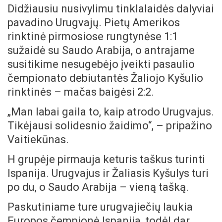
Didžiausiu nusivylimu tinklalaidės dalyviai
pavadino Urugvajų. Pietų Amerikos
rinktinė pirmosiose rungtynėse 1:1
sužaidė su Saudo Arabija, o antrajame
susitikime nesugebėjo įveikti pasaulio
čempionato debiutantės Žaliojo Kyšulio
rinktinės – mačas baigėsi 2:2.
„Man labai gaila to, kaip atrodo Urugvajus.
Tikėjausi solidesnio žaidimo“, – pripažino
Vaitiekūnas.
H grupėje pirmauja keturis taškus turinti
Ispanija. Urugvajus ir Žaliasis Kyšulys turi
po du, o Saudo Arabija – vieną tašką.
Paskutiniame ture urugvajiečių laukia
Europos čempionė Ispanija, todėl dar