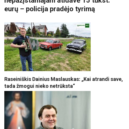
nepažįstamajam atidavė 15 tūkst.
eurų – policija pradėjo tyrimą
Raseiniškis Dainius Maslauskas: „Kai atrandi save,
tada žmogui nieko netrūksta“