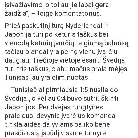
įsivažiavimo, o toliau jie labai gerai
žaidžia“, – teigė komentatorius.
Prieš paskutinį turą Nyderlandai ir
Japonija turi po keturis taškus bei
vienodą keturių įvarčių teigiamą balansą,
tačiau olandai yra pelnę vienu įvarčiu
daugiau. Trečioje vietoje esanti Švedija
turi tris taškus, o abu mačus pralaimėjęs
Tunisas jau yra eliminuotas.
Tunisiečiai pirmiausia 1:5 nusileido
Švedijai, o vėliau 0:4 buvo sutriuškinti
Japonijos. Per dvejas rungtynes
praleidusi devynis įvarčius komanda
tinklalaidės dalyviams paliko bene
prasčiausią įspūdį visame turnyre.