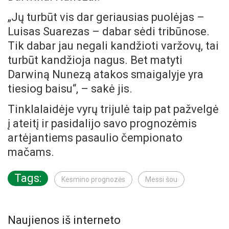
„Jų turbūt vis dar geriausias puolėjas –
Luisas Suarezas – dabar sėdi tribūnose.
Tik dabar jau negali kandžioti varžovų, tai
turbūt kandžioja nagus. Bet matyti
Darwiną Nunezą atakos smaigalyje yra
tiesiog baisu“, – sakė jis.
Tinklalaidėje vyrų trijulė taip pat pažvelgė
į ateitį ir pasidalijo savo prognozėmis
artėjantiems pasaulio čempionato
mačams.
Tags:
Kesmino prognozės
Messi šou
Naujienos iš interneto