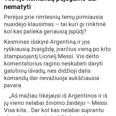
nematyti
Perėjus prie rimtesnių temų pirmiausia
nuaidėjo klausimas – tai kuri gi rinktinė
kol kas palieka geriausią įspūdį?
Kesminas išskyrė Argentiną ir jos
ryškiausią žvaigždę, įvarčius vieną po kito
štampuojantį Lionelį Messi. Vis dėlto
komentatorius ragino neskubėti daryti
galutinių išvadų, nes didžioji dalis
komandų dar nevažiuoja aukščiausia
pavara.
„Aš mažiau tikėjausi iš Argentinos ir iš
jų vieno nelabai žinomo žaidėjo – Messi.
Visa kita… Dar kol kas nelabai suprantu