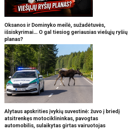
Oksanos ir Dominyko meilė, sužadėtuvės,
išsiskyrimai… O gal tiesiog geriausias viešųjų ryšių
planas?
Alytaus apskrities įvykių suvestinė: žuvo į briedį
atsitrenkęs motociklininkas, pavogtas
automobilis, sulaikytas girtas vairuotojas