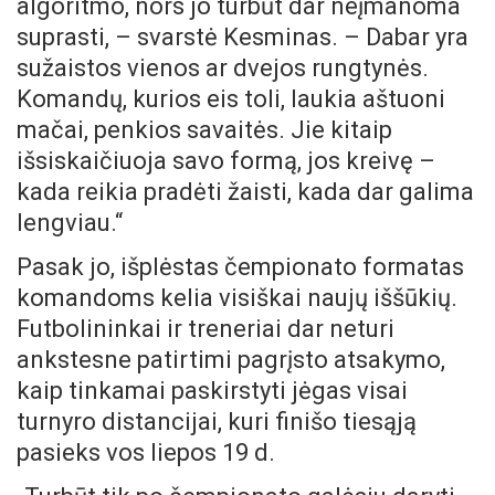
algoritmo, nors jo turbūt dar neįmanoma
suprasti, – svarstė Kesminas. – Dabar yra
sužaistos vienos ar dvejos rungtynės.
Komandų, kurios eis toli, laukia aštuoni
mačai, penkios savaitės. Jie kitaip
išsiskaičiuoja savo formą, jos kreivę –
kada reikia pradėti žaisti, kada dar galima
lengviau.“
Pasak jo, išplėstas čempionato formatas
komandoms kelia visiškai naujų iššūkių.
Futbolininkai ir treneriai dar neturi
ankstesne patirtimi pagrįsto atsakymo,
kaip tinkamai paskirstyti jėgas visai
turnyro distancijai, kuri finišo tiesąją
pasieks vos liepos 19 d.