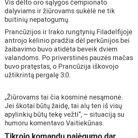
Vis dėlto oro sąlygos čempionato
dalyviams ir žiūrovams sukėlė ne tik
buitinių nepatogumų.
Prancūzijos ir Irako rungtynių Filadelfijoje
antrojo kėlinio pradžia dėl perkūnijos bei
žaibavimo buvo atidėta beveik dviem
valandoms. Po priverstinės pauzės mačas
buvo pratęstas, o Prancūzija iškovojo
užtikrintą pergalę 3:0.
„Žiūrovams tai čia kosminė nesąmonė.
Jei škotai būtų žaidę, tai alų ten iš visų
apylinkių būtų tekę vežti“, – situaciją su
humoru komentavo Vaitiekūnas.
Tikrojo komandų pajėgumo dar