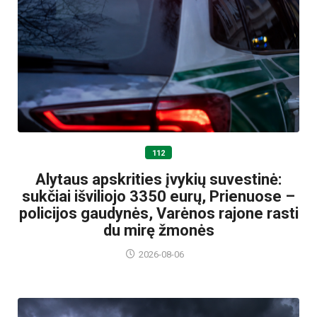
112
Alytaus apskrities įvykių suvestinė:
sukčiai išviliojo 3350 eurų, Prienuose –
policijos gaudynės, Varėnos rajone rasti
du mirę žmonės
2026-08-06