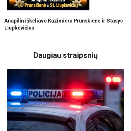
Anapilin iškeliavo Kazimiera Prunskienė ir Stasys
Liupkevičius
VISI POPULIARIAUSI
Daugiau straipsnių