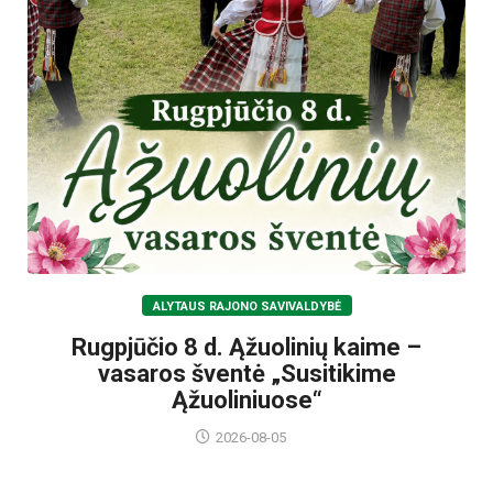
ALYTAUS RAJONO SAVIVALDYBĖ
Rugpjūčio 8 d. Ąžuolinių kaime –
vasaros šventė „Susitikime
Ąžuoliniuose“
2026-08-05