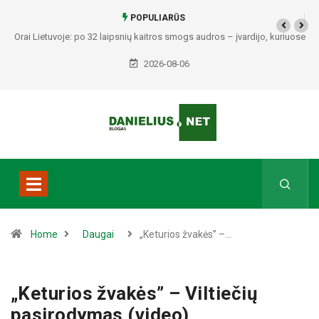
POPULIARŪS
Orai Lietuvoje: po 32 laipsnių kaitros smogs audros – įvardijo, kuriuose
regionuose bus pavojingiausia
2026-08-06
Home
Daugai
„Keturios žvakės” –…
„Keturios žvakės” – Viltiečių
pasirodymas (video)