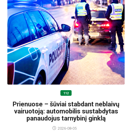
112
Prienuose – šūviai stabdant neblaivų
vairuotoją: automobilis sustabdytas
panaudojus tarnybinį ginklą
2026-08-05