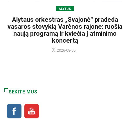
ALYTUS
Alytaus orkestras „Svajonė“ pradeda
vasaros stovyklą Varėnos rajone: ruošia
naują programą ir kviečia į atminimo
koncertą
2026-08-05
SEKITE MUS