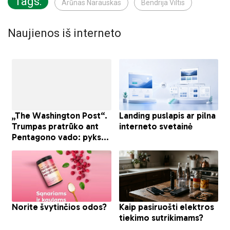
Tags:
Arūnas Narauskas
Bendrija Viltis
Naujienos iš interneto