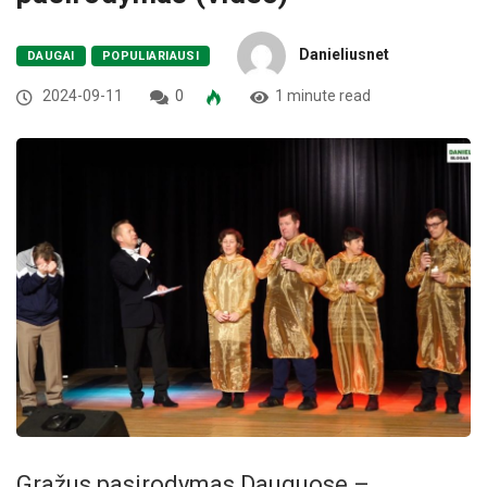
Danieliusnet
DAUGAI
POPULIARIAUSI
2024-09-11
0
1 minute read
Gražus pasirodymas Dauguose –