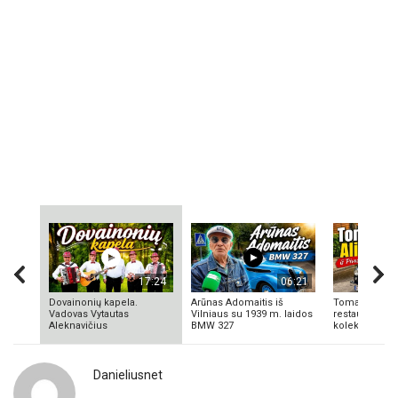
17:24
06:21
Dovainonių kapela.
Arūnas Adomaitis iš
Tomas Aliulis
Vadovas Vytautas
Vilniaus su 1939 m. laidos
restauratorius
Aleknavičius
BMW 327
kolekcionieriu
Danieliusnet