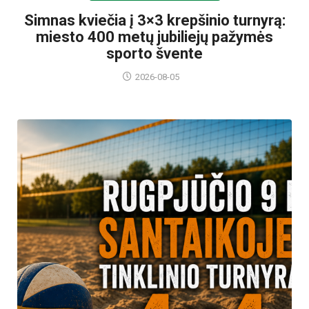
Simnas kviečia į 3×3 krepšinio turnyrą:
miesto 400 metų jubiliejų pažymės
sporto švente
2026-08-05