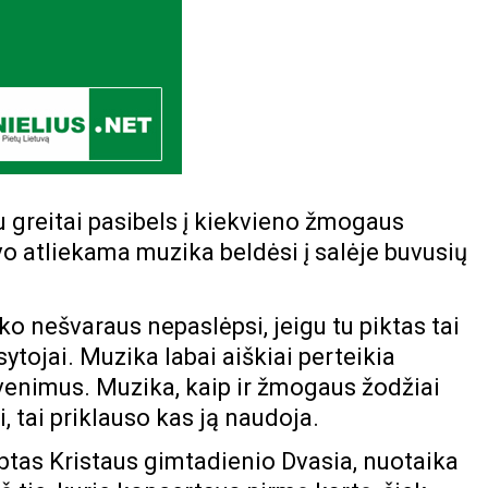
au greitai pasibels į kiekvieno žmogaus
o atliekama muzika beldėsi į salėje buvusių
ko nešvaraus nepaslėpsi, jeigu tu piktas tai
ausytojai. Muzika labai aiškiai perteikia
venimus. Muzika, kaip ir žmogaus žodžiai
i
, tai priklauso kas ją naudoja.
ubtas Kristaus gimtadienio Dvasia, nuotaika