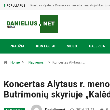
Alytaus apskrities įvykių suvestinė: sukčiai išviliojo 33
POPULIARŪS
PRADŽIA
KONTAKTAI
VIDEO
GALERIJA
Home
Naujienos
Koncertas Alytaus r.…
Koncertas Alytaus r. meno
Butrimonių skyriuje „Kalėd
Danieliusnet
2014-12-23
0