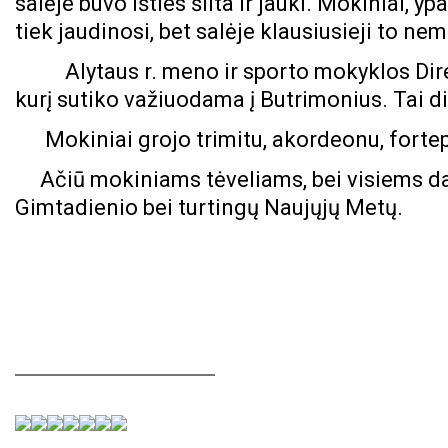
salėje buvo išties šilta ir jauki. Mokiniai, y
tiek jaudinosi, bet salėje klausiusieji to ne
Alytaus r. meno ir sporto mokyklos
Dir
kurį sutiko važiuodama į
Butrimonius
. Tai d
Mokiniai grojo
trimitu
,
akordeonu
,
forte
Ačiū mokiniams tėveliams, bei visiems d
Gimtadienio
bei
turtingų
Naujųjų Metų
.