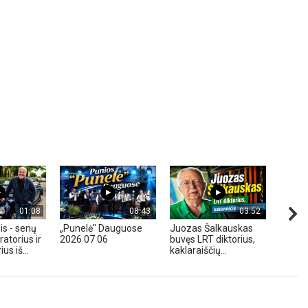
01:08
08:43
03:52
is - senų
„Punelė" Dauguose
Juozas Šalkauskas
„Hond
atorius ir
2026 07 06
buvęs LRT diktorius,
m. - A
us iš...
kaklaraiščių...
Zavadz