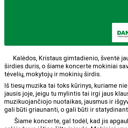
Kalėdos,
Kristaus gimtadienio
, šventė j
širdies duris, o šiame
koncerte
mokiniai sav
tėvelių, mokytojų ir mokinių širdis.
Iš tiesų muzika tai toks kūrinys, kuriame nie
jausis joje, jeigu tu mylintis tai irgi jaus kl
muzikuojančiojo nuotaikas, jausmus ir išgy
gali būti
griaunanti
, o gali būti ir
statydinant
Šiame koncerte, gal todėl, kad jis apga