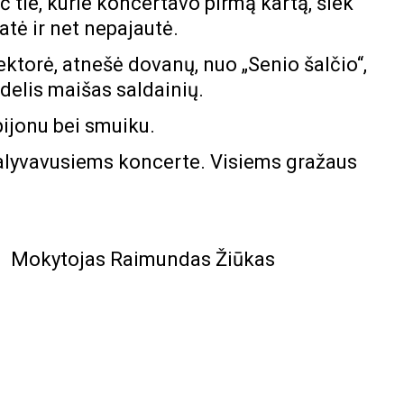
pač tie, kurie koncertavo pirmą kartą, šiek
matė ir net nepajautė.
ektorė
, atnešė dovanų, nuo
„Senio šalčio“,
idelis maišas saldainių.
pijonu
bei
smuiku
.
alyvavusiems koncerte. Visiems gražaus
Mokytojas Raimundas Žiūkas