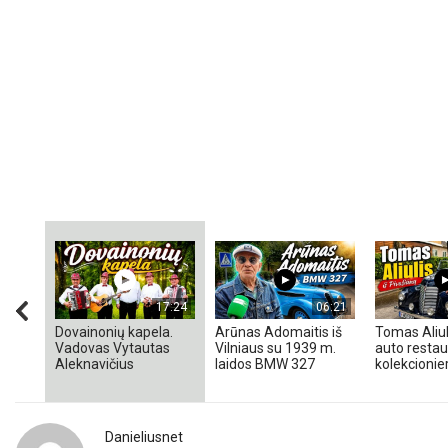
17:24
06:21
Dovainonių kapela.
Arūnas Adomaitis iš
Tomas Aliul
Vadovas Vytautas
Vilniaus su 1939 m.
auto restaur
Aleknavičius
laidos BMW 327
kolekcionieri
Danieliusnet