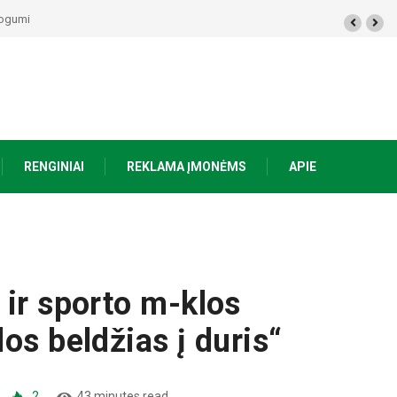
50 eurų, Prienuose – policijos gaudynės, Varėnos rajone rasti du mirę žmonės
RENGINIAI
REKLAMA ĮMONĖMS
APIE
 ir sporto m-klos
os beldžias į duris“
2
43 minutes read