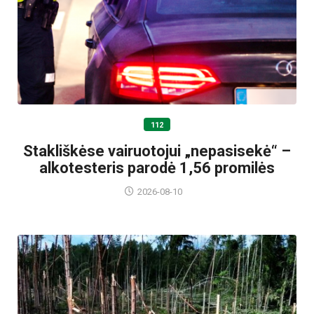
112
Stakliškėse vairuotojui „nepasisekė“ –
alkotesteris parodė 1,56 promilės
2026-08-10