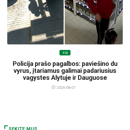
112
Policija prašo pagalbos: paviešino du
vyrus, įtariamus galimai padariusius
vagystes Alytuje ir Dauguose
2026-08-07
SEKITE MUS