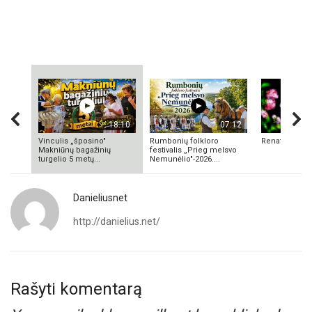
18:10
07:12
Vinculis „šposino"
Rumbonių folkloro
Renata Valuk
Makniūnų bagažinių
festivalis „Prieg melsvo
turgelio 5 metų...
Nemunėlio"-2026....
Danieliusnet
http://danielius.net/
Rašyti komentarą