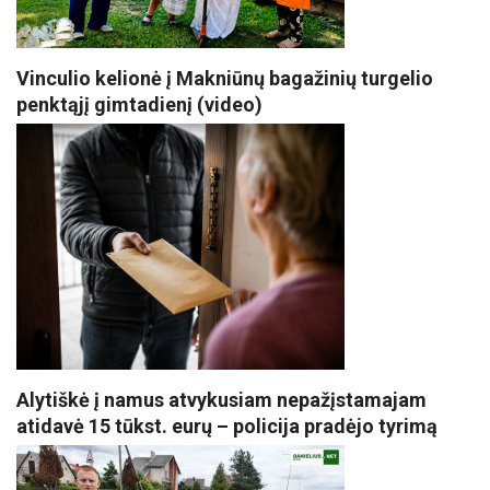
Vinculio kelionė į Makniūnų bagažinių turgelio
penktąjį gimtadienį (video)
Alytiškė į namus atvykusiam nepažįstamajam
atidavė 15 tūkst. eurų – policija pradėjo tyrimą