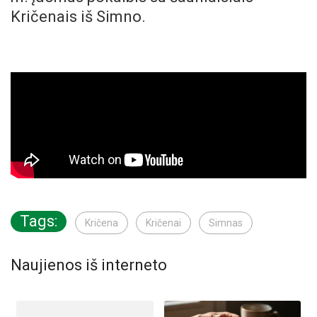
Kričenais iš Simno.
Tags:
Kričena
Kričenai
Simnas
Naujienos iš interneto