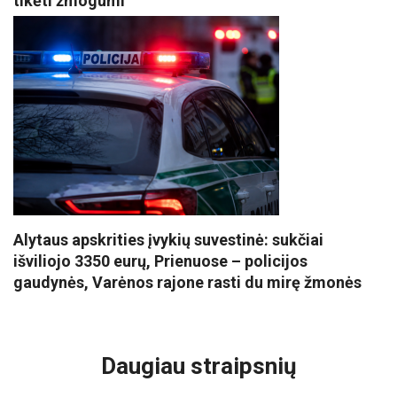
tikėti žmogumi
Alytaus apskrities įvykių suvestinė: sukčiai
išviliojo 3350 eurų, Prienuose – policijos
gaudynės, Varėnos rajone rasti du mirę žmonės
VISI POPULIARIAUSI
Daugiau straipsnių