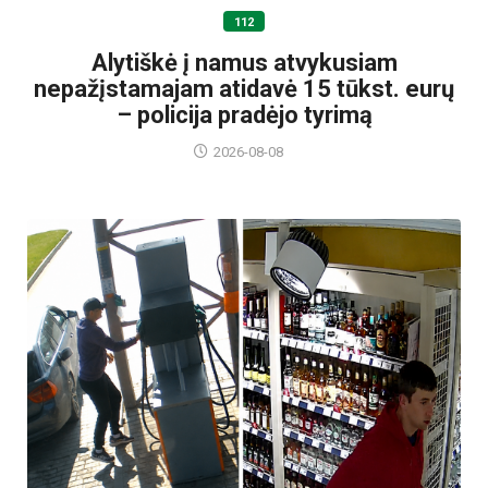
112
Alytiškė į namus atvykusiam
nepažįstamajam atidavė 15 tūkst. eurų
– policija pradėjo tyrimą
2026-08-08