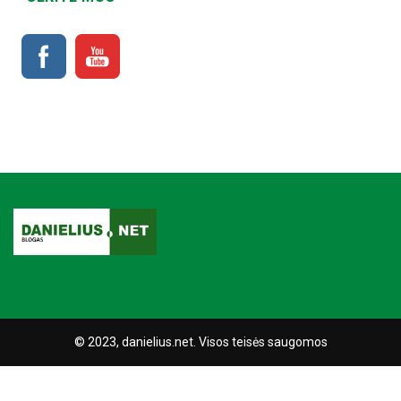
© 2023, danielius.net. Visos teisės saugomos