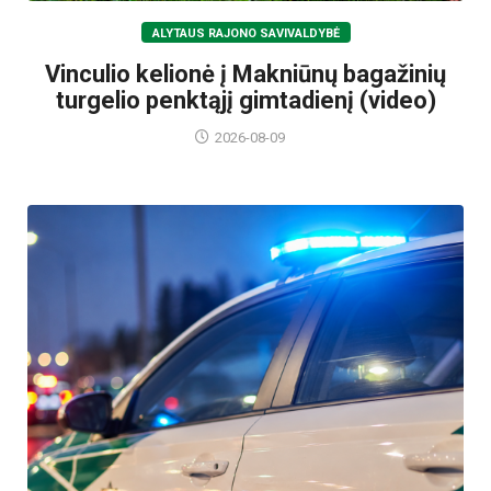
ALYTAUS RAJONO SAVIVALDYBĖ
Vinculio kelionė į Makniūnų bagažinių
turgelio penktąjį gimtadienį (video)
2026-08-09