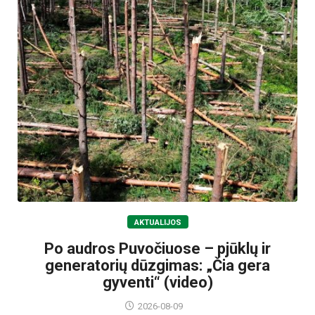
AKTUALIJOS
Po audros Puvočiuose – pjūklų ir
generatorių dūzgimas: „Čia gera
gyventi“ (video)
2026-08-09