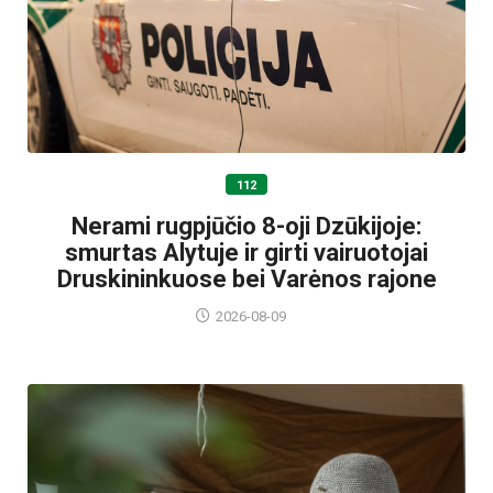
112
Nerami rugpjūčio 8-oji Dzūkijoje:
smurtas Alytuje ir girti vairuotojai
Druskininkuose bei Varėnos rajone
2026-08-09