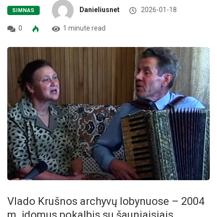
Danieliusnet
2026-01-18
SIMNAS
0
1 minute read
Vlado Krušnos archyvų lobynuose – 2004
m. įdomus pokalbis su šauniaisiais