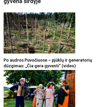
gyvena širdyje
Po audros Puvočiuose – pjūklų ir generatorių
dūzgimas: „Čia gera gyventi“ (video)