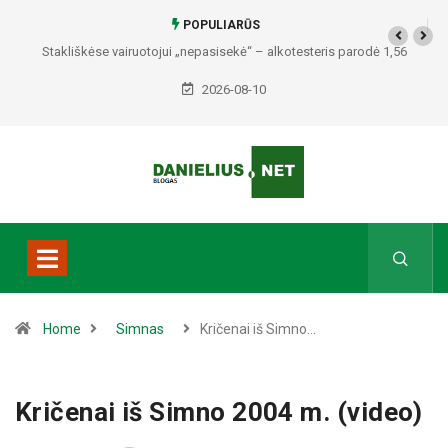
POPULIARŪS
Stakliškėse vairuotojui „nepasisekė“ – alkotesteris parodė 1,56
promilės
2026-08-10
Home
Simnas
Kričenai iš Simno…
Kričenai iš Simno 2004 m. (video)