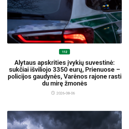
112
Alytaus apskrities įvykių suvestinė:
sukčiai išviliojo 3350 eurų, Prienuose –
policijos gaudynės, Varėnos rajone rasti
du mirę žmonės
2026-08-06