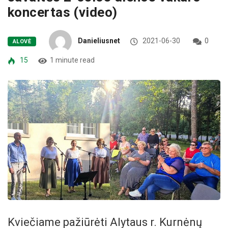
koncertas (video)
Danieliusnet
2021-06-30
0
ALOVĖ
15
1 minute read
Kviečiame pažiūrėti Alytaus r. Kurnėnų