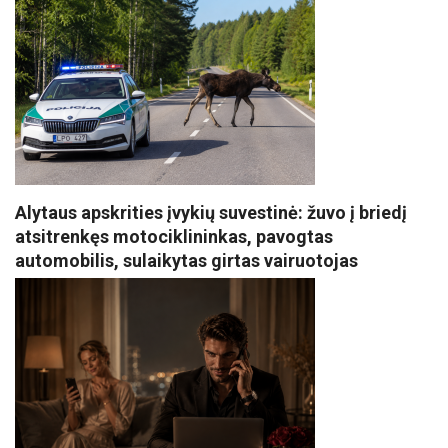
Alytaus apskrities įvykių suvestinė: žuvo į briedį
atsitrenkęs motociklininkas, pavogtas
automobilis, sulaikytas girtas vairuotojas