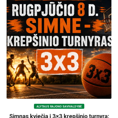
ALYTAUS RAJONO SAVIVALDYBĖ
Simnas kviečia į 3×3 krepšinio turnyrą: