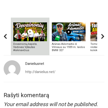
17:24
06:21
Dovainonių kapela.
Arūnas Adomaitis iš
Tomas Aliulis
Vadovas Vytautas
Vilniaus su 1939 m. laidos
restauratorius
Aleknavičius
BMW 327
kolekcionieriu
Danieliusnet
http://danielius.net/
Rašyti komentarą
Your email address will not be published.