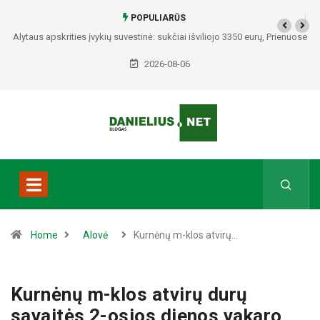
POPULIARŪS
Alytaus apskrities įvykių suvestinė: sukčiai išviliojo 3350 eurų, Prienuose
– policijos gaudynės, Varėnos rajone rasti du mirę žmonės
2026-08-06
Home
Alovė
Kurnėnų m-klos atvirų…
Kurnėnų m-klos atvirų durų
savaitės 2-osios dienos vakaro