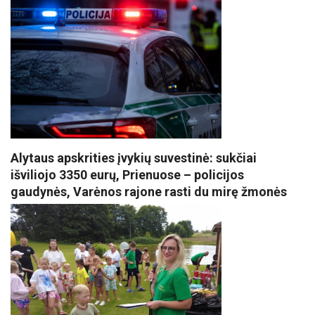
Alytaus apskrities įvykių suvestinė: sukčiai
išviliojo 3350 eurų, Prienuose – policijos
gaudynės, Varėnos rajone rasti du mirę žmonės