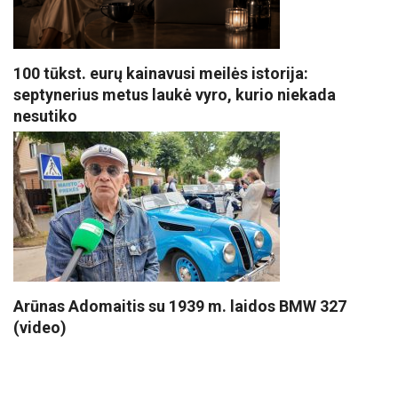
100 tūkst. eurų kainavusi meilės istorija:
septynerius metus laukė vyro, kurio niekada
nesutiko
Arūnas Adomaitis su 1939 m. laidos BMW 327
(video)
VISI POPULIARIAUSI