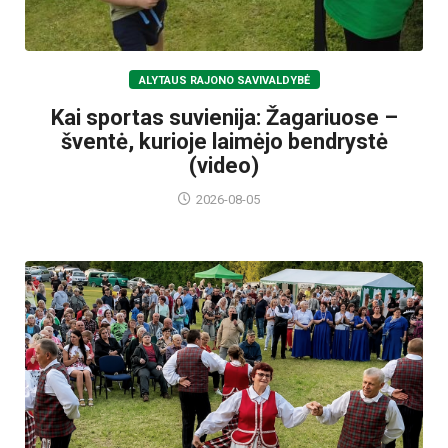
ALYTAUS RAJONO SAVIVALDYBĖ
Kai sportas suvienija: Žagariuose –
šventė, kurioje laimėjo bendrystė
(video)
2026-08-05