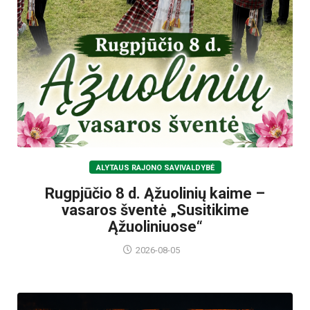
ALYTAUS RAJONO SAVIVALDYBĖ
Rugpjūčio 8 d. Ąžuolinių kaime –
vasaros šventė „Susitikime
Ąžuoliniuose“
2026-08-05