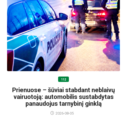
112
Prienuose – šūviai stabdant neblaivų
vairuotoją: automobilis sustabdytas
panaudojus tarnybinį ginklą
2026-08-05