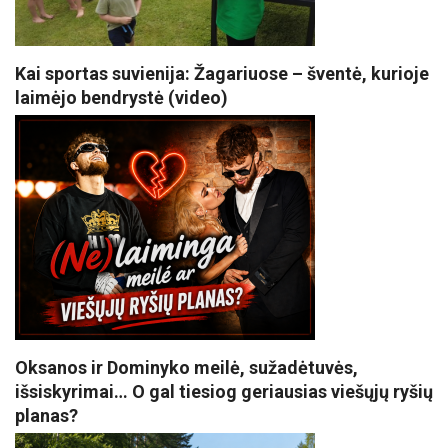
Kai sportas suvienija: Žagariuose – šventė, kurioje
laimėjo bendrystė (video)
Oksanos ir Dominyko meilė, sužadėtuvės,
išsiskyrimai… O gal tiesiog geriausias viešųjų ryšių
planas?