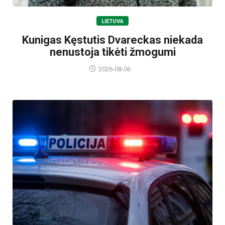
LIETUVA
Kunigas Kęstutis Dvareckas niekada
nenustoja tikėti žmogumi
2026-08-06