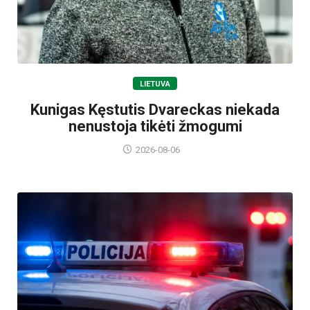
LIETUVA
Kunigas Kęstutis Dvareckas niekada
nenustoja tikėti žmogumi
2026-08-06