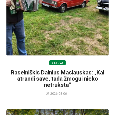
LIETUVA
Raseiniškis Dainius Maslauskas: „Kai
atrandi save, tada žmogui nieko
netrūksta“
2026-08-06