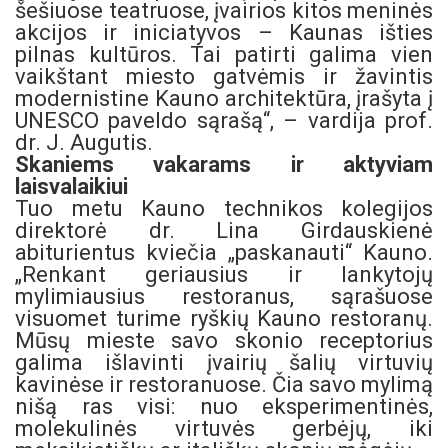
šešiuose teatruose, įvairios kitos meninės
akcijos ir iniciatyvos – Kaunas išties
pilnas kultūros. Tai patirti galima vien
vaikštant miesto gatvėmis ir žavintis
modernistine Kauno architektūra, įrašyta į
UNESCO paveldo sąrašą“, – vardija prof.
dr. J. Augutis.
Skaniems vakarams ir aktyviam
laisvalaikiui
Tuo metu Kauno technikos kolegijos
direktorė dr. Lina Girdauskienė
abiturientus kviečia „paskanauti“ Kauno.
„Renkant geriausius ir lankytojų
mylimiausius restoranus, sąrašuose
visuomet turime ryškių Kauno restoranų.
Mūsų mieste savo skonio receptorius
galima išlavinti įvairių šalių virtuvių
kavinėse ir restoranuose. Čia savo mylimą
nišą ras visi: nuo eksperimentinės,
molekulinės virtuvės gerbėjų, iki