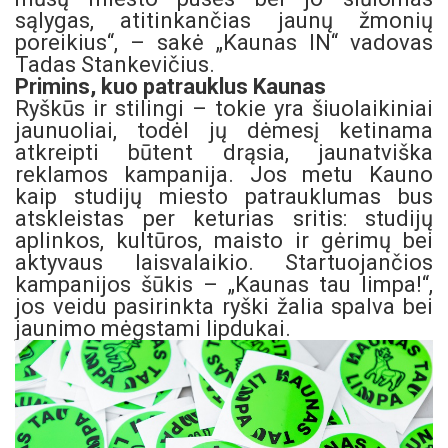
sąlygas, atitinkančias jaunų žmonių
poreikius“, – sakė „Kaunas IN“ vadovas
Tadas Stankevičius.
Primins, kuo patrauklus Kaunas
Ryškūs ir stilingi – tokie yra šiuolaikiniai
jaunuoliai, todėl jų dėmesį ketinama
atkreipti būtent drąsia, jaunatviška
reklamos kampanija. Jos metu Kauno
kaip studijų miesto patrauklumas bus
atskleistas per keturias sritis: studijų
aplinkos, kultūros, maisto ir gėrimų bei
aktyvaus laisvalaikio. Startuojančios
kampanijos šūkis – „Kaunas tau limpa!“,
jos veidu pasirinkta ryški žalia spalva bei
jaunimo mėgstami lipdukai.