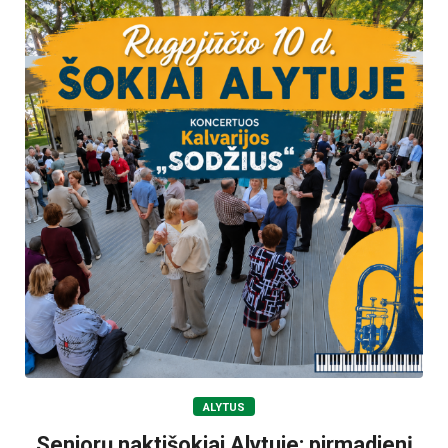
ALYTUS
Senjorų naktišokiai Alytuje: pirmadienį