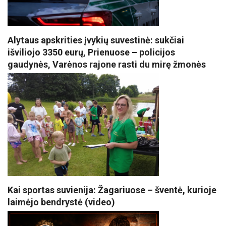
Alytaus apskrities įvykių suvestinė: sukčiai
išviliojo 3350 eurų, Prienuose – policijos
gaudynės, Varėnos rajone rasti du mirę žmonės
Kai sportas suvienija: Žagariuose – šventė, kurioje
laimėjo bendrystė (video)