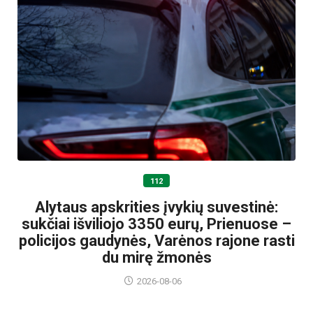
112
Alytaus apskrities įvykių suvestinė:
sukčiai išviliojo 3350 eurų, Prienuose –
policijos gaudynės, Varėnos rajone rasti
du mirę žmonės
2026-08-06