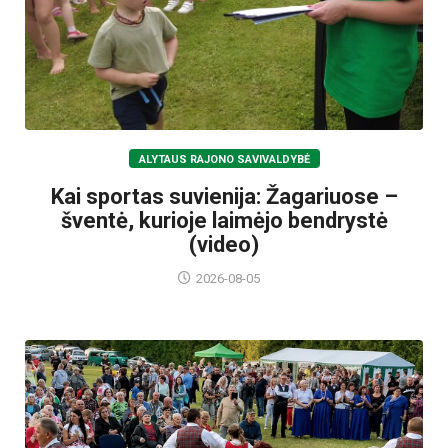
ALYTAUS RAJONO SAVIVALDYBĖ
Kai sportas suvienija: Žagariuose –
šventė, kurioje laimėjo bendrystė
(video)
2026-08-05