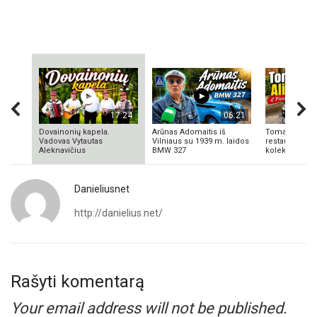
17:24
06:21
Dovainonių kapela.
Arūnas Adomaitis iš
Tomas Aliulis
Vadovas Vytautas
Vilniaus su 1939 m. laidos
restauratorius
Aleknavičius
BMW 327
kolekcionieriu
Danieliusnet
http://danielius.net/
Rašyti komentarą
Your email address will not be published.