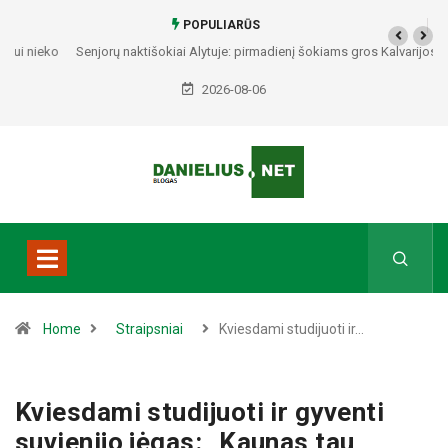
POPULIARŪS
Senjorų naktišokiai Alytuje: pirmadienį šokiams gros Kalvarijos kapela
„Sodžius“
2026-08-06
Home
Straipsniai
Kviesdami studijuoti ir…
Kviesdami studijuoti ir gyventi
suvienijo jėgas: „Kaunas tau