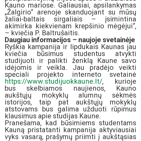
Kauno mariose. Galiausiai, apsilankymas
„Žalgirio“ arenoje skanduojant su mūsų
žaliai-baltais sirgaliais – įsimintina
akimirka kiekvienam krepšinio mėgėjui“,
– kviečia P. Baltrušaitis.
Daugiau informacijos – naujoje svetainėje
Ryškia kampanija ir lipdukais Kaunas jau
kviečia būsimus studentus atvykti
studijuoti ir palikti ženklą Kaune savo
idėjomis ir veikla. Jau pradėjo veikti
speciali projekto interneto svetainė
https://www.studijuokkaune.lt/
, kurioje
bus skelbiamos naujienos, Kauno
aukštųjų mokyklų alumnų sėkmės
istorijos, taip pat aukštųjų mokyklų
atstovams bus galima užduoti rūpimus
klausimus apie studijas Kaune.
Pranešama, kad būsimiems studentams
Kauną pristatanti kampanija aktyviausiai
vyks vasarą, prašymų priimti į aukštąsias