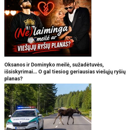
Oksanos ir Dominyko meilė, sužadėtuvės,
išsiskyrimai… O gal tiesiog geriausias viešųjų ryšių
planas?