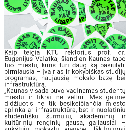
Kaip teigia KTU rektorius prof. dr.
Eugenijus Valatka, šiandien Kaunas tapo
tuo miestu, kuris turi daug ką pasiūlyti,
pirmiausia – įvairias ir kokybiškas studijų
programas, naujausią mokslo bazę bei
infrastruktūrą.
„Kaunas visada buvo vadinamas studentų
miestu ir tikrai ne veltui. Mes galime
didžiuotis ne tik besikeičiančia miesto
aplinka ar infrastruktūra, bet ir nuolatiniu
studentišku šurmuliu, akademinių ir
kultūrinių renginių gausa, galiausiai –
aukštųjų mokyklų vienybe. Iškilmingai