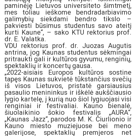
paminėję Lietuvos universiteto šimtmetį,
mes toliau ieškome bendradarbiavimo
galimybių siekdami bendro tikslo –
pakviesti būsimus studentus savo ateitį
kurti Kaune“, – sako KTU rektorius prof.
dr. E. Valatka.
VDU rektorius prof. dr. Juozas Augutis
antrina, jog Kaunas studentus sėkmingai
pritraukti gali ir kultūros gyvumu, renginių,
spektaklių ir koncertų gausa.
„2022-aisiais Europos kultūros sostine
tapęs Kaunas sukvietė tūkstančius svečių
iš visos Lietuvos, pristatė garsiausius
pasaulio menininkus ir iškėlė aukščiausio
lygio kartelę, į kurią nuo šiol lygiuojasi visi
renginiai ir festivaliai. Kauno bienalė,
šiuolaikinio šokio festivalis „AURA“,
„Kaunas Jazz“, parodos M. K. Čiurlionio ir
Kauno miesto muziejuose bei meno
galerijose, spektaklių premjeros net