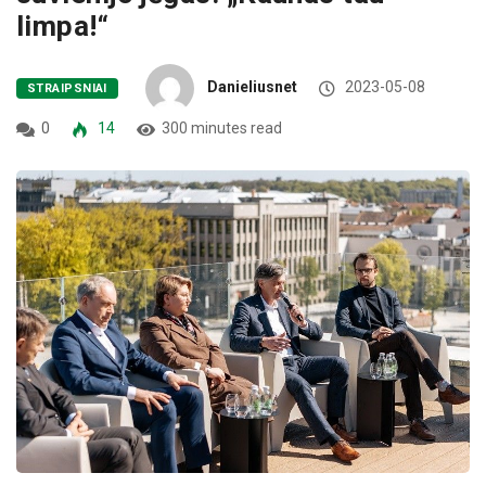
limpa!“
Danieliusnet
2023-05-08
STRAIPSNIAI
0
14
300 minutes read