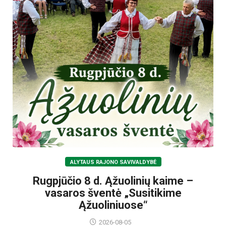
ALYTAUS RAJONO SAVIVALDYBĖ
Rugpjūčio 8 d. Ąžuolinių kaime –
vasaros šventė „Susitikime
Ąžuoliniuose“
2026-08-05