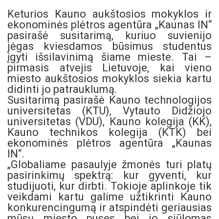
Keturios Kauno aukštosios mokyklos ir
ekonominės plėtros agentūra „Kaunas IN“
pasirašė susitarimą, kuriuo suvienijo
jėgas kviesdamos būsimus studentus
įgyti išsilavinimą šiame mieste. Tai –
pirmasis atvejis Lietuvoje, kai vieno
miesto aukštosios mokyklos siekia kartu
didinti jo patrauklumą.
Susitarimą pasirašė Kauno technologijos
universitetas (KTU), Vytauto Didžiojo
universitetas (VDU), Kauno kolegija (KK),
Kauno technikos kolegija (KTK) bei
ekonominės plėtros agentūra „Kaunas
IN“.
„Globaliame pasaulyje žmonės turi platų
pasirinkimų spektrą: kur gyventi, kur
studijuoti, kur dirbti. Tokioje aplinkoje tik
veikdami kartu galime užtikrinti Kauno
konkurencingumą ir atspindėti geriausias
mūsų miesto puses bei jo siūlomas