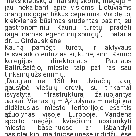
meksikietiškų ar itališkų skonių mėgėjų –
jau nekalbant apie visiems Lietuviams
brangius gigantiškus cepelinus. Vis dėlto,
kiekvienas būsimas studentas pažintį su
gastronominiu Kaunu turėtų pradėti
ragaudamas legendinių spurgų“, – pataria
dr. L. Girdauskienė.
Kauną pamėgti turėtų ir aktyvaus
laisvalaikio entuziastai, kurie, anot Kauno
kolegijos direktoriaus Pauliaus
Baltrušaičio, mieste taip pat ras sau
tinkamų užsiėmimų.
„Daugiau nei 130 km dviračių takų,
gausybė viešųjų erdvių su tinkamai
išvystyta infrastruktūra, žaliuojantys
parkai. Vienas jų – Ąžuolynas – netgi yra
didžiausias miesto teritorijoje esantis
ąžuolynas visoje Europoje. Vandens
sporto mėgėjai kviečiami apsilankyti
miesto baseinuose ar išbandyti
pasiplaukiojimą trijose upėse ir didžiulėse