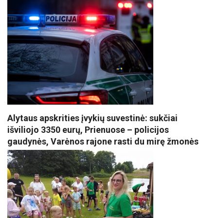
Alytaus apskrities įvykių suvestinė: sukčiai
išviliojo 3350 eurų, Prienuose – policijos
gaudynės, Varėnos rajone rasti du mirę žmonės