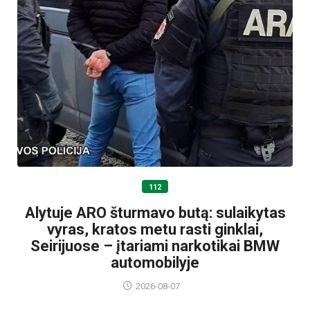
112
Alytuje ARO šturmavo butą: sulaikytas
vyras, kratos metu rasti ginklai,
Seirijuose – įtariami narkotikai BMW
automobilyje
2026-08-07