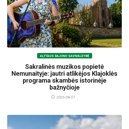
ALYTAUS RAJONO SAVIVALDYBĖ
Sakralinės muzikos popietė
Nemunaityje: jautri atlikėjos Klajoklės
programa skambės istorinėje
bažnyčioje
2026-08-07