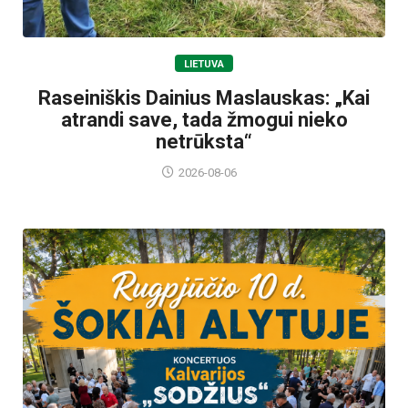
LIETUVA
Raseiniškis Dainius Maslauskas: „Kai
atrandi save, tada žmogui nieko
netrūksta“
2026-08-06