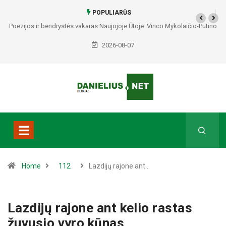
POPULIARŪS
Poezijos ir bendrystės vakaras Naujojoje Ūtoje: Vinco Mykolaičio-Putino
tėviškėje skambės eilės, dainos ir arbatos puodelių šiluma
2026-08-07
Home
112
Lazdijų rajone ant…
Lazdijų rajone ant kelio rastas
žuvusio vyro kūnas