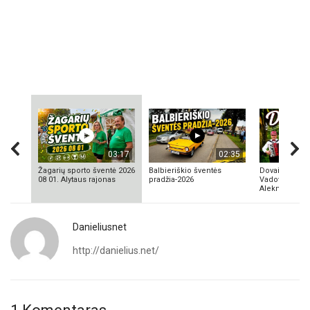
03:17
02:35
Žagarių sporto šventė 2026
Balbieriškio šventės
Dovainonių ka
08 01. Alytaus rajonas
pradžia-2026
Vadovas Vyta
Aleknavičius
Danieliusnet
http://danielius.net/