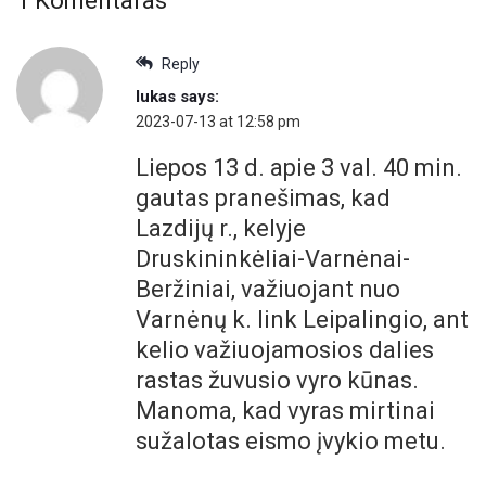
1 Komentaras
Reply
lukas
says:
2023-07-13 at 12:58 pm
Liepos 13 d. apie 3 val. 40 min.
gautas pranešimas, kad
Lazdijų r., kelyje
Druskininkėliai-Varnėnai-
Beržiniai, važiuojant nuo
Varnėnų k. link Leipalingio, ant
kelio važiuojamosios dalies
rastas žuvusio vyro kūnas.
Manoma, kad vyras mirtinai
sužalotas eismo įvykio metu.