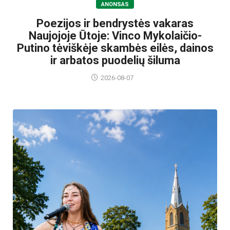
ANONSAS
Poezijos ir bendrystės vakaras
Naujojoje Ūtoje: Vinco Mykolaičio-
Putino tėviškėje skambės eilės, dainos
ir arbatos puodelių šiluma
2026-08-07