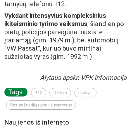
tarnybų telefonu 112.
Vykdant intensyvius kompleksinius
ikiteisminio tyrimo veiksmus
, šiandien po
pietų, policijos pareigūnai nustatė
įtariamąjį (gim. 1979 m.), bei automobilį
“VW Passat”, kuriuo buvo mirtinai
sužalotas vyras (gim. 1992 m.).
Alytaus apskr. VPK informacija
Tags:
112
Dzūkija
Lazdijai
Rastas Lazdijų rajone žuvęs vyras
Naujienos iš interneto