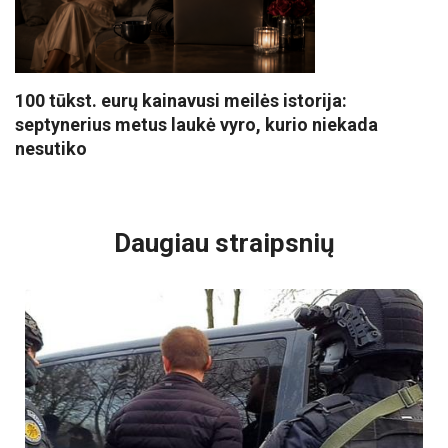
100 tūkst. eurų kainavusi meilės istorija:
septynerius metus laukė vyro, kurio niekada
nesutiko
VISI POPULIARIAUSI
Daugiau straipsnių