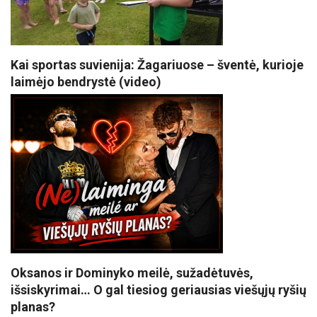
Kai sportas suvienija: Žagariuose – šventė, kurioje
laimėjo bendrystė (video)
Oksanos ir Dominyko meilė, sužadėtuvės,
išsiskyrimai… O gal tiesiog geriausias viešųjų ryšių
planas?