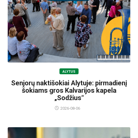
ALYTUS
Senjorų naktišokiai Alytuje: pirmadienį
šokiams gros Kalvarijos kapela
„Sodžius“
2026-08-06