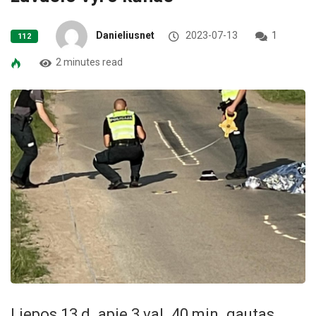
Danieliusnet
2023-07-13
1
112
2 minutes read
Liepos 13 d. apie 3 val. 40 min. gautas