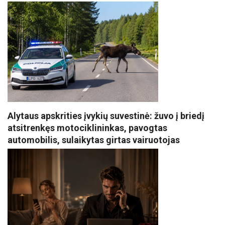
Alytaus apskrities įvykių suvestinė: žuvo į briedį
atsitrenkęs motociklininkas, pavogtas
automobilis, sulaikytas girtas vairuotojas