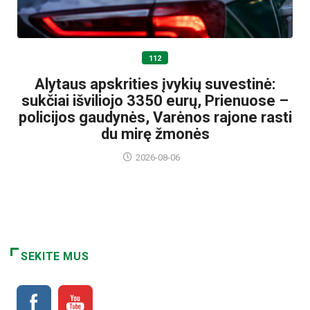
112
Alytaus apskrities įvykių suvestinė:
sukčiai išviliojo 3350 eurų, Prienuose –
policijos gaudynės, Varėnos rajone rasti
du mirę žmonės
2026-08-06
SEKITE MUS