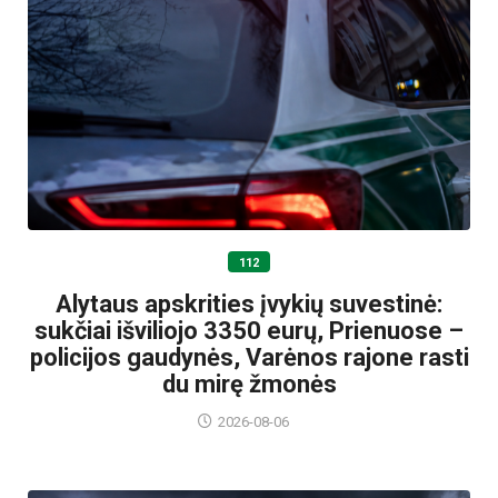
112
Alytaus apskrities įvykių suvestinė:
sukčiai išviliojo 3350 eurų, Prienuose –
policijos gaudynės, Varėnos rajone rasti
du mirę žmonės
2026-08-06