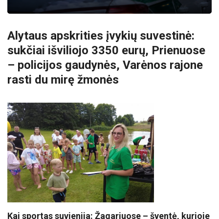
Alytaus apskrities įvykių suvestinė:
sukčiai išviliojo 3350 eurų, Prienuose
– policijos gaudynės, Varėnos rajone
rasti du mirę žmonės
Kai sportas suvienija: Žagariuose – šventė, kurioje