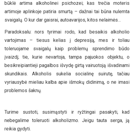
būklė artima alkoholinei psichozei; kas trečia moteris
artimoje aplinkoje patiria smurtą – dažnai tai būna nulemta
svaigalų. O kur dar gaisrai, autoavarijos, kitos nelaimės…
Paradoksalu: nors tyrimai rodo, kad besaikis alkoholio
vartojimas – tiesus kelias į depresiją, mes ir toliau
toleruojame svaigalų kaip problemų sprendimo būdo
įvaizdį; tie, kurie nevartoja, tampa pajuokos objektu, o
besikreipiantieji pagalbos išvydę girtą vairuotoją išvadinami
skundikais. Alkoholis sukelia socialinę suirutę, tačiau
vyriausybė mieliau kalba apie išmokų didinimą, o ne imasi
problemos šaknų.
Turime sustoti, susimąstyti ir ryžtingai pasakyti, kad
nebegalime toleruoti alkoholizmo. Jeigu tauta serga, ją
reikia gydyti.