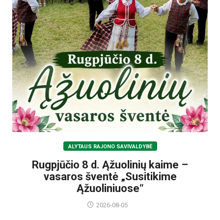
ALYTAUS RAJONO SAVIVALDYBĖ
Rugpjūčio 8 d. Ąžuolinių kaime –
vasaros šventė „Susitikime
Ąžuoliniuose“
2026-08-05