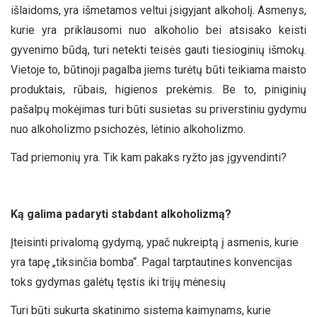
išlaidoms, yra išmetamos veltui įsigyjant alkoholį. Asmenys,
kurie yra priklausomi nuo alkoholio bei atsisako keisti
gyvenimo būdą, turi netekti teisės gauti tiesioginių išmokų.
Vietoje to, būtinoji pagalba jiems turėtų būti teikiama maisto
produktais, rūbais, higienos prekėmis. Be to, piniginių
pašalpų mokėjimas turi būti susietas su priverstiniu gydymu
nuo alkoholizmo psichozės, lėtinio alkoholizmo.
Tad priemonių yra. Tik kam pakaks ryžto jas įgyvendinti?
Ką galima padaryti stabdant alkoholizmą?
Įteisinti privalomą gydymą, ypač nukreiptą į asmenis, kurie
yra tapę „tiksinčia bomba“. Pagal tarptautines konvencijas
toks gydymas galėtų tęstis iki trijų mėnesių
Turi būti sukurta skatinimo sistema kaimynams, kurie