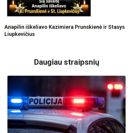
Anapilin iškeliavo Kazimiera Prunskienė ir Stasys
Liupkevičius
VISI POPULIARIAUSI
Daugiau straipsnių