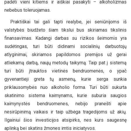
padėti vieni kitiems ir aiškiai pasakyti – alkoholizmas
nebebus toleruojamas.
Praktiškai tai gali tapti realybe, jei seniūnijoms iš
valstybės biudžeto šiam tikslui bus skiriamas tikslinis
finansavimas. Kadangi darbas su rizikos šeimomis yra
sudėtingas, turi būti didinami socialinių darbuotojų
atlyginimai, skiriamos papildomos premijos už gerai
atliekamą darbą, naujų metodų taikymą. Taip pat į sistemą
turi būti įtrauktos vietinės bendruomenės, o ypač
gyvenantieji greta tų asmenų, kurie serga sunkia
priklausomybės nuo alkoholio forma. Turi būti sukurta
skatinimo sistema kaimynams, kurie suburia saugios
kaimynystės bendruomenes, nebijo pranešti apie
nesirūpinimą vaikais ir taip užbėga tragedijoms už akių.
Ilgainiui šios investicijos atsipirks, nes kurs saugesnę
aplinką bei skatins žmones imtis iniciatyvos.