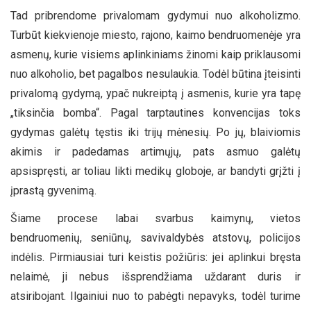
Tad pribrendome privalomam gydymui nuo alkoholizmo.
Turbūt kiekvienoje miesto, rajono, kaimo bendruomenėje yra
asmenų, kurie visiems aplinkiniams žinomi kaip priklausomi
nuo alkoholio, bet pagalbos nesulaukia. Todėl būtina įteisinti
privalomą gydymą, ypač nukreiptą į asmenis, kurie yra tapę
„tiksinčia bomba“. Pagal tarptautines konvencijas toks
gydymas galėtų tęstis iki trijų mėnesių. Po jų, blaiviomis
akimis ir padedamas artimųjų, pats asmuo galėtų
apsispręsti, ar toliau likti medikų globoje, ar bandyti grįžti į
įprastą gyvenimą.
Šiame procese labai svarbus kaimynų, vietos
bendruomenių, seniūnų, savivaldybės atstovų, policijos
indėlis. Pirmiausiai turi keistis požiūris: jei aplinkui bręsta
nelaimė, ji nebus išsprendžiama uždarant duris ir
atsiribojant. Ilgainiui nuo to pabėgti nepavyks, todėl turime