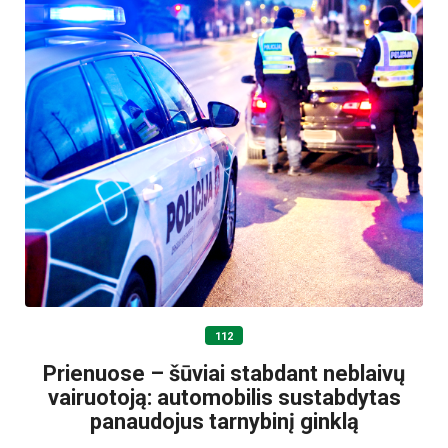
112
Prienuose – šūviai stabdant neblaivų
vairuotoją: automobilis sustabdytas
panaudojus tarnybinį ginklą