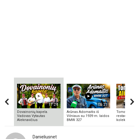
17:24
06:21
Dovainonių kapela.
Arūnas Adomaitis iš
Tomas Aliulis
Vadovas Vytautas
Vilniaus su 1939 m. laidos
restauratorius
Aleknavičius
BMW 327
kolekcionieriu
Danieliusnet