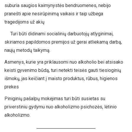
suburia saugios kaimynystės bendruomenes, nebijo
pranešti apie nesirūpinimą vaikais ir taip užbėga
tragedijoms už akių
Turi būti didinami socialinių darbuotojų atlyginimai,
skiriamos papildomos premijos už gerai atliekamą darbą,
naujų metodų taikymą.
Asmenys, kurie yra priklausomi nuo alkoholio bei atsisako
keisti gyvenimo būdą, turi netekti teisės gauti tiesioginių
išmokų, jas keičiant į maisto produktus, rūbus, higienos
prekes
Piniginių pašalpų mokėjimas turi būti susietas su
priverstiniu gydymu nuo alkoholizmo psichozės, lėtinio
alkoholizmo.