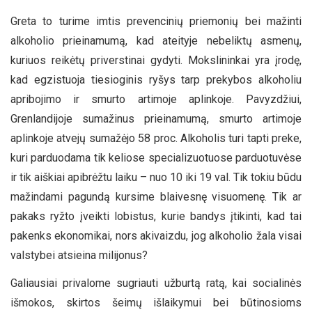
Greta to turime imtis prevencinių priemonių bei mažinti
alkoholio prieinamumą, kad ateityje nebeliktų asmenų,
kuriuos reikėtų priverstinai gydyti. Mokslininkai yra įrodę,
kad egzistuoja tiesioginis ryšys tarp prekybos alkoholiu
apribojimo ir smurto artimoje aplinkoje. Pavyzdžiui,
Grenlandijoje sumažinus prieinamumą, smurto artimoje
aplinkoje atvejų sumažėjo 58 proc. Alkoholis turi tapti preke,
kuri parduodama tik keliose specializuotuose parduotuvėse
ir tik aiškiai apibrėžtu laiku – nuo 10 iki 19 val. Tik tokiu būdu
mažindami pagundą kursime blaivesnę visuomenę. Tik ar
pakaks ryžto įveikti lobistus, kurie bandys įtikinti, kad tai
pakenks ekonomikai, nors akivaizdu, jog alkoholio žala visai
valstybei atsieina milijonus?
Galiausiai privalome sugriauti užburtą ratą, kai socialinės
išmokos, skirtos šeimų išlaikymui bei būtinosioms