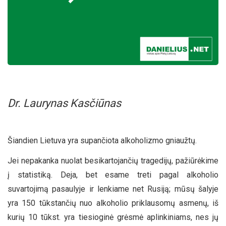
Dr. Laurynas Kasčiūnas
Šiandien Lietuva yra supančiota alkoholizmo gniaužtų.
Jei nepakanka nuolat besikartojančių tragedijų, pažiūrėkime
į statistiką. Deja, bet esame treti pagal alkoholio
suvartojimą pasaulyje ir lenkiame net Rusiją; mūsų šalyje
yra 150 tūkstančių nuo alkoholio priklausomų asmenų, iš
kurių 10 tūkst. yra tiesioginė grėsmė aplinkiniams, nes jų