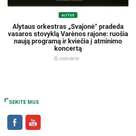
ALYTUS
Alytaus orkestras „Svajonė“ pradeda
vasaros stovyklą Varėnos rajone: ruošia
naują programą ir kviečia į atminimo
koncertą
2026-08-05
SEKITE MUS