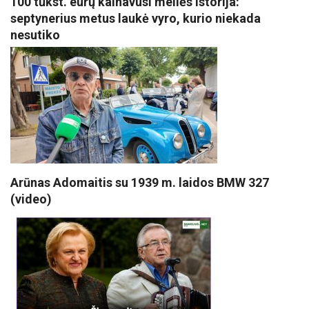
100 tūkst. eurų kainavusi meilės istorija:
septynerius metus laukė vyro, kurio niekada
nesutiko
Arūnas Adomaitis su 1939 m. laidos BMW 327
(video)