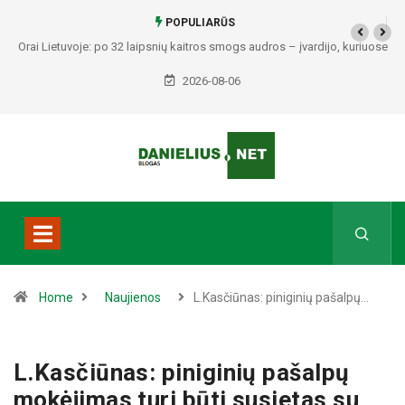
POPULIARŪS
ros smogs audros – įvardijo, kuriuose
Kai sportas suvienija: Žagariuose – šv
s pavojingiausia
(video)
2026-08-06
Home
Naujienos
L.Kasčiūnas: piniginių pašalpų…
L.Kasčiūnas: piniginių pašalpų
mokėjimas turi būti susietas su