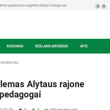
alimai padariusius vagystes Alytuje ir Dauguose
RENGINIAI
REKLAMA ĮMONĖMS
APIE
i problemas…
lemas Alytaus rajone
i pedagogai
1-01-20
0
3
458 minutes read