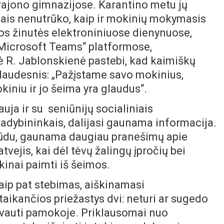
 rajono gimnazijose. Karantino metu jų
jais nenutrūko, kaip ir mokinių mokymasis
os žinutės elektroniniuose dienynuose,
 „Microsoft Teams“ platformose,
ė R. Jablonskienė pastebi, kad kaimiškų
laudesnis: „Pažįstame savo mokinius,
niu ir jo šeima yra glaudus“.
ja ir su seniūnijų socialiniais
vadybininkais, dalijasi gaunama informacija.
būdu, gaunama daugiau pranešimų apie
vejis, kai dėl tėvų žalingų įpročių bei
kinai paimti iš šeimos.
ip pat stebimas, aiškinamasi
taikančios priežastys dvi: neturi ar sugedo
alyvauti pamokoje. Priklausomai nuo