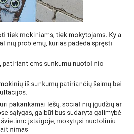
i tiek mokiniams, tiek mokytojams. Kyla
ialinių problemų, kurias padeda spręsti
s, patiriantiems sunkumų nuotolinio
mokinių iš sunkumų patiriančių šeimų bei
ultacijos.
ri pakankamai lėšų, socialinių įgūdžių ar
e sąlygas, galbūt bus sudaryta galimybė
švietimo įstaigoje, mokytųsi nuotoliniu
maitinimas.