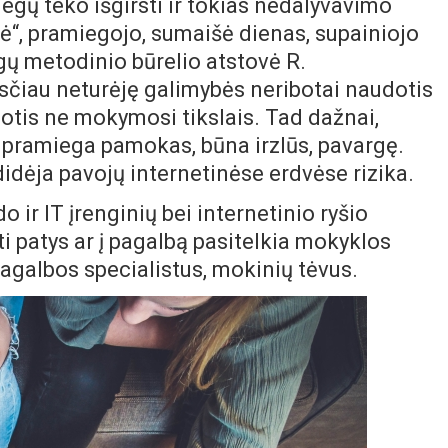
egų teko išgirsti ir tokias nedalyvavimo
ė“, pramiegojo, sumaišė dienas, supainiojo
ų metodinio būrelio atstovė R.
sčiau neturėję galimybės neribotai naudotis
otis ne mokymosi tikslais. Tad dažnai,
 pramiega pamokas, būna irzlūs, pavargę.
didėja pavojų internetinėse erdvėse rizika.
ir IT įrenginių bei internetinio ryšio
i patys ar į pagalbą pasitelkia mokyklos
pagalbos specialistus, mokinių tėvus.