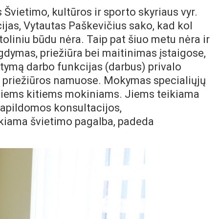
Švietimo, kultūros ir sporto skyriaus vyr.
cijas, Vytautas Paškevičius sako, kad kol
liniu būdu nėra. Taip pat šiuo metu nėra ir
gdymas, priežiūra bei maitinimas įstaigose,
statymą darbo funkcijas (darbus) privalo
aikų priežiūros namuose. Mokymas specialiųjų
isiems kitiems mokiniams. Jiems teikiama
papildomos konsultacijos,
kiama švietimo pagalba, padeda