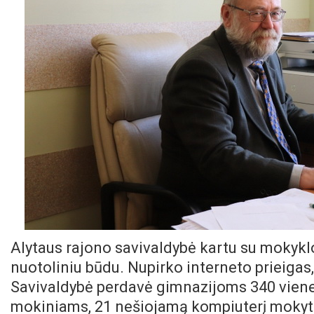
Alytaus rajono savivaldybė kartu su mokyk
nuotoliniu būdu. Nupirko interneto prieigas
Savivaldybė perdavė gimnazijoms 340 viene
mokiniams, 21 nešiojamą kompiuterį mokyto