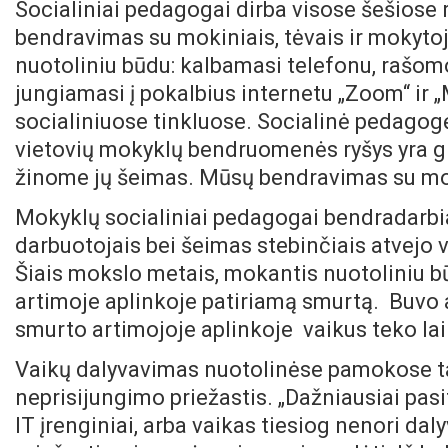
Socialiniai pedagogai dirba visose šešiose
bendravimas su mokiniais, tėvais ir mokyto
nuotoliniu būdu: kalbamasi telefonu, rašom
jungiamasi į pokalbius internetu „Zoom“ ir
socialiniuose tinkluose. Socialinė pedagog
vietovių mokyklų bendruomenės ryšys yra g
žinome jų šeimas. Mūsų bendravimas su moki
Mokyklų socialiniai pedagogai bendradarbiau
darbuotojais bei šeimas stebinčiais atvejo 
Šiais mokslo metais, mokantis nuotoliniu 
artimoje aplinkoje patiriamą smurtą. Buvo at
smurto artimojoje aplinkoje vaikus teko lai
Vaikų dalyvavimas nuotolinėse pamokose ta
neprisijungimo priežastis. „Dažniausiai pasi
IT įrenginiai, arba vaikas tiesiog nenori d