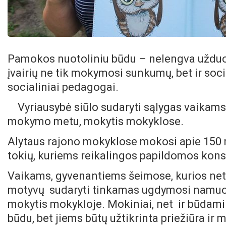
Pamokos nuotoliniu būdu – nelengva užduot
įvairių ne tik mokymosi sunkumų, bet ir soc
socialiniai pedagogai.
Vyriausybė siūlo sudaryti sąlygas vaikam
mokymo metu, mokytis mokyklose.
Alytaus rajono mokyklose mokosi apie 150 
tokių, kuriems reikalingos papildomos kons
Vaikams, gyvenantiems šeimose, kurios netu
motyvų sudaryti tinkamas ugdymosi namuos
mokytis mokykloje. Mokiniai, net ir būdami 
būdu, bet jiems būtų užtikrinta priežiūra ir 