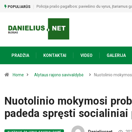
Policija prašo pagalbos: paviešino du vyrus, įtariamus g
POPULIARŪS
PRADŽIA
KONTAKTAI
VIDEO
GALERIJA
Home
Alytaus rajono savivaldybė
Nuotolinio mokymos
Nuotolinio mokymosi prob
padeda spręsti socialinia
Danieliusnet
202