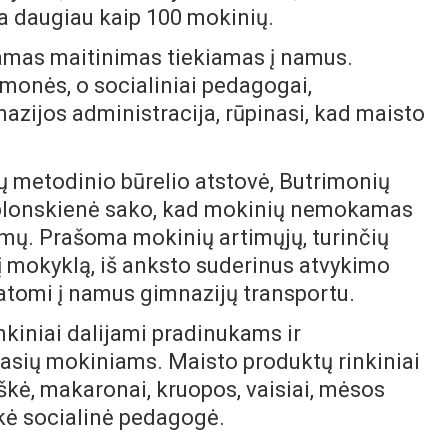
kta daugiau kaip 100 mokinių.
mas maitinimas tiekiamas į namus.
monės, o socialiniai pedagogai,
azijos administracija, rūpinasi, kad maisto
todinio būrelio atstovė, Butrimonių
blonskienė sako, kad mokinių nemokamas
imų. Prašoma mokinių artimųjų, turinčių
 į mokyklą, iš anksto suderinus atvykimo
statomi į namus gimnazijų transportu.
inkiniai dalijami pradinukams ir
lasių mokiniams. Maisto produktų rinkiniai
rškė, makaronai, kruopos, vaisiai, mėsos
sakė socialinė pedagogė.