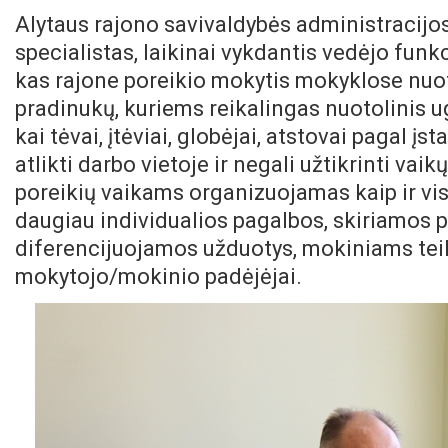
Alytaus rajono savivaldybės administracijos 
specialistas, laikinai vykdantis vedėjo funk
kas rajone poreikio mokytis mokyklose nuoto
pradinukų, kuriems reikalingas nuotolinis u
kai tėvai, įtėviai, globėjai, atstovai pagal į
atlikti darbo vietoje ir negali užtikrinti v
poreikių vaikams organizuojamas kaip ir v
daugiau individualios pagalbos, skiriamos 
diferencijuojamos užduotys, mokiniams tei
mokytojo/mokinio padėjėjai.