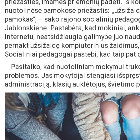
priežasties, imamės priemonių padėti. Iš kol
nuotolinėse pamokose priežastis: „užsižaid
pamokas“, – sako rajono socialinių pedagog
Jablonskienė. Pastebėta, kad mokiniai, ank
internetu, neatsidžiaugia galimybe juo naud
pernakt užsižaidę kompiuterinius žaidimus,
Socialiniai pedagogai pastebi, kad taip pat 
Pasitaiko, kad nuotoliniam mokymui trukdo 
problemos. Jas mokytojai stengiasi išspręst
administraciją, klasių auklėtojus, švietimo 