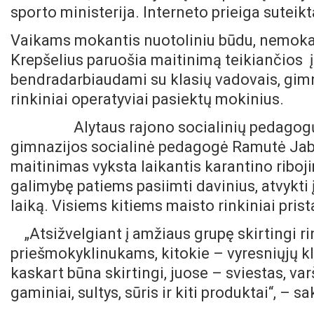
sporto ministerija. Interneto prieiga sutei
Vaikams mokantis nuotoliniu būdu, nemoka
Krepšelius paruošia maitinimą teikiančios į
bendradarbiaudami su klasių vadovais, gimn
rinkiniai operatyviai pasiektų mokinius.
Alytaus rajono socialinių pedagogų me
gimnazijos socialinė pedagogė Ramutė Ja
maitinimas vyksta laikantis karantino riboj
galimybę patiems pasiimti davinius, atvykti
laiką. Visiems kitiems maisto rinkiniai pri
„Atsižvelgiant į amžiaus grupę skirtingi r
priešmokyklinukams, kitokie – vyresniųjų k
kaskart būna skirtingi, juose – sviestas, va
gaminiai, sultys, sūris ir kiti produktai“, – 