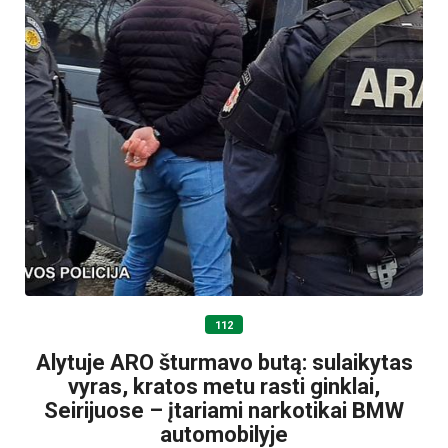
112
Alytuje ARO šturmavo butą: sulaikytas
vyras, kratos metu rasti ginklai,
Seirijuose – įtariami narkotikai BMW
automobilyje