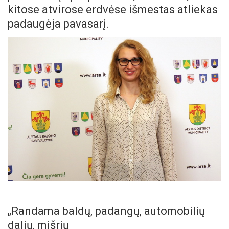
kitose atvirose erdvėse išmestas atliekas
padaugėja pavasarį.
„Randama baldų, padangų, automobilių
dalių, mišrių