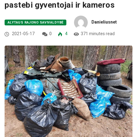
pastebi gyventojai ir kameros
Danieliusnet
ALYTAUS RAJONO SAVIVALDYBĖ
2021-05-17
0
4
371 minutes read