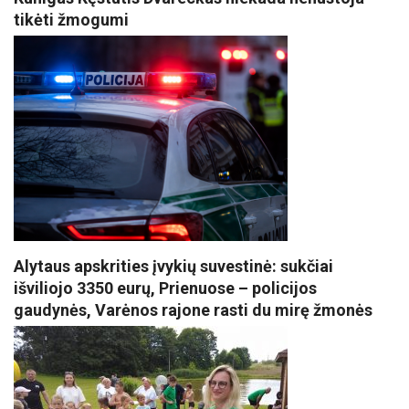
tikėti žmogumi
Alytaus apskrities įvykių suvestinė: sukčiai
išviliojo 3350 eurų, Prienuose – policijos
gaudynės, Varėnos rajone rasti du mirę žmonės