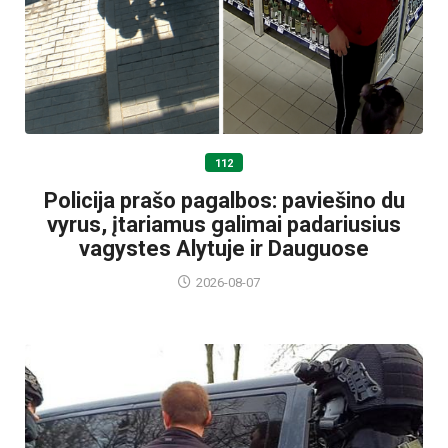
112
Policija prašo pagalbos: paviešino du
vyrus, įtariamus galimai padariusius
vagystes Alytuje ir Dauguose
2026-08-07