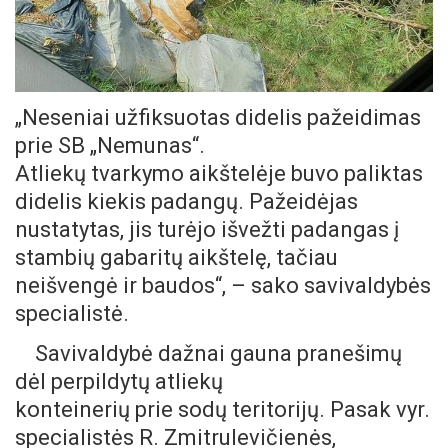
„Neseniai užfiksuotas didelis pažeidimas
prie SB „Nemunas“.
Atliekų tvarkymo aikštelėje buvo paliktas
didelis kiekis padangų. Pažeidėjas
nustatytas, jis turėjo išvežti padangas į
stambių gabaritų aikštelę, tačiau
neišvengė ir baudos“, – sako savivaldybės
specialistė.
Savivaldybė dažnai gauna pranešimų
dėl perpildytų atliekų
konteinerių prie sodų teritorijų. Pasak vyr.
specialistės R. Zmitrulevičienės,