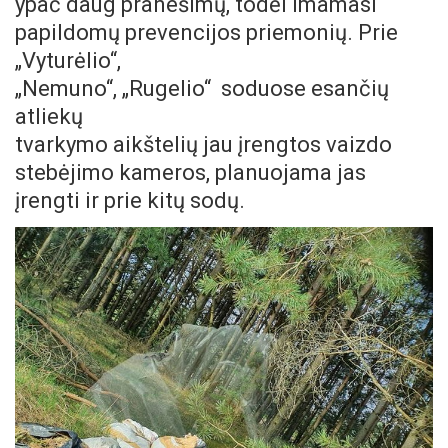
ypač daug pranešimų, todėl imamasi
papildomų prevencijos priemonių. Prie
„Vyturėlio“,
„Nemuno“, „Rugelio“ soduose esančių
atliekų
tvarkymo aikštelių jau įrengtos vaizdo
stebėjimo kameros, planuojama jas
įrengti ir prie kitų sodų.