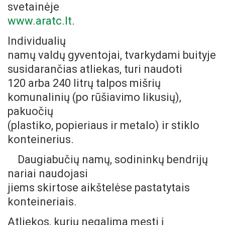
svetainėje
www.aratc.lt
.
Individualių
namų valdų gyventojai, tvarkydami buityje
susidarančias atliekas, turi naudoti
120 arba 240 litrų talpos mišrių
komunalinių (po rūšiavimo likusių),
pakuočių
(plastiko, popieriaus ir metalo) ir stiklo
konteinerius.
Daugiabučių namų, sodininkų bendrijų
nariai naudojasi
jiems skirtose aikštelėse pastatytais
konteineriais.
Atliekos, kurių negalima mesti į