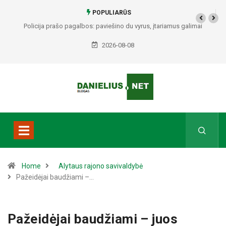
POPULIARŪS
Alytuje ARO šturmavo butą: sulaikytas vyras, kratos metu rasti ginklai,
Seirijuose – įtariami narkotikai BMW automobilyje
2026-08-08
Home
Alytaus rajono savivaldybė
Pažeidėjai baudžiami –…
Pažeidėjai baudžiami – juos