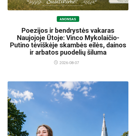
ANONSAS
Poezijos ir bendrystės vakaras
Naujojoje Ūtoje: Vinco Mykolaičio-
Putino tėviškėje skambės eilės, dainos
ir arbatos puodelių šiluma
2026-08-07