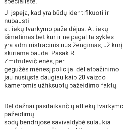
specialistė.
Ji įspėja, kad yra būdų identifikuoti ir
nubausti
atliekų tvarkymo pažeidėjus. Atliekų
išmetimas bet kur ir ne pagal taisykles
yra administracinis nusižengimas, už kurį
skiriama bauda. Pasak R.
Zmitrulevičienės, per
gegužės mėnesį policijai dėl atpažinimo
jau nusiųsta daugiau kaip 20 vaizdo
kameromis užfiksuotų pažeidimo faktų.
Dėl dažnai pasitaikančių atliekų tvarkymo
pažeidimų
sodų bendrijose savivaldybė sulaukia