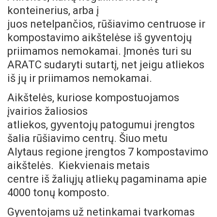
konteinerius, arba į
juos netelpančios, rūšiavimo centruose ir
kompostavimo aikštelėse iš gyventojų
priimamos nemokamai. Įmonės turi su
ARATC sudaryti sutartį, net jeigu atliekos
iš jų ir priimamos nemokamai.
Aikštelės, kuriose kompostuojamos
įvairios žaliosios
atliekos, gyventojų patogumui įrengtos
šalia rūšiavimo centrų. Šiuo metu
Alytaus regione įrengtos 7 kompostavimo
aikštelės. Kiekvienais metais
centre iš žaliųjų atliekų pagaminama apie
4000 tonų komposto.
Gyventojams už netinkamai tvarkomas