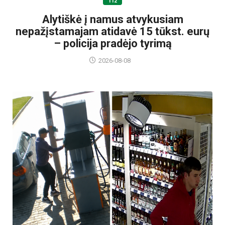
112
Alytiškė į namus atvykusiam
nepažįstamajam atidavė 15 tūkst. eurų
– policija pradėjo tyrimą
2026-08-08