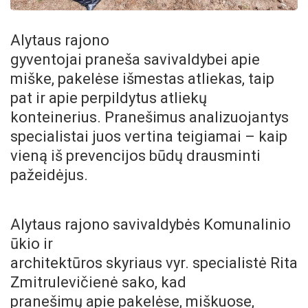
Alytaus rajono
gyventojai praneša savivaldybei apie
miške, pakelėse išmestas atliekas, taip
pat ir apie perpildytus atliekų
konteinerius. Pranešimus analizuojantys
specialistai juos vertina teigiamai – kaip
vieną iš prevencijos būdų drausminti
pažeidėjus.
Alytaus rajono savivaldybės Komunalinio
ūkio ir
architektūros skyriaus vyr. specialistė Rita
Zmitrulevičienė sako, kad
pranešimų apie pakelėse, miškuose,