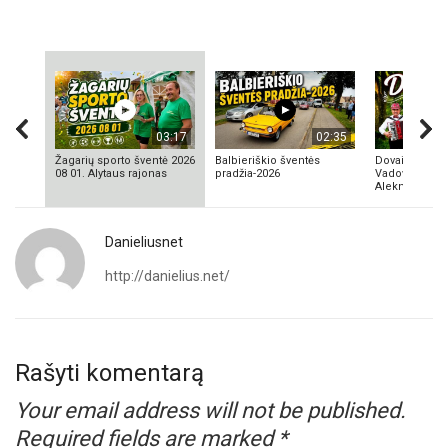
03:17
02:35
Žagarių sporto šventė 2026
Balbieriškio šventės
Dovainonių ka
08 01. Alytaus rajonas
pradžia-2026
Vadovas Vyta
Aleknavičius
Danieliusnet
http://danielius.net/
Rašyti komentarą
Your email address will not be published.
Required fields are marked
*