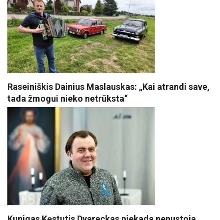
Raseiniškis Dainius Maslauskas: „Kai atrandi save,
tada žmogui nieko netrūksta“
Kunigas Kęstutis Dvareckas niekada nenustoja