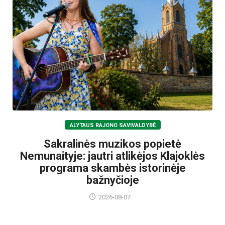
ALYTAUS RAJONO SAVIVALDYBĖ
Sakralinės muzikos popietė
Nemunaityje: jautri atlikėjos Klajoklės
programa skambės istorinėje
bažnyčioje
2026-08-07