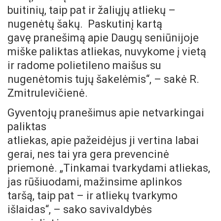
buitinių, taip pat ir žaliųjų atliekų –
nugenėtų šakų. Paskutinį kartą
gavę pranešimą apie Daugų seniūnijoje
miške paliktas atliekas, nuvykome į vietą
ir radome polietileno maišus su
nugenėtomis tujų šakelėmis“, – sakė R.
Zmitrulevičienė.
Gyventojų pranešimus apie netvarkingai
paliktas
atliekas, apie pažeidėjus ji vertina labai
gerai, nes tai yra gera prevencinė
priemonė. „Tinkamai tvarkydami atliekas,
jas rūšiuodami, mažinsime aplinkos
taršą, taip pat – ir atliekų tvarkymo
išlaidas“, – sako savivaldybės