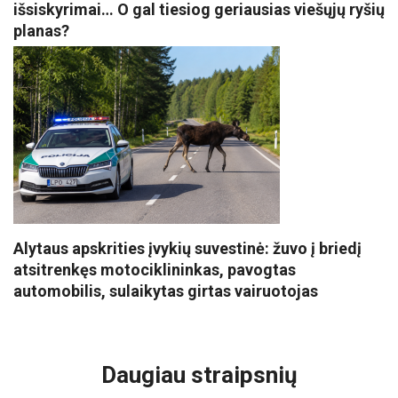
išsiskyrimai… O gal tiesiog geriausias viešųjų ryšių
planas?
Alytaus apskrities įvykių suvestinė: žuvo į briedį
atsitrenkęs motociklininkas, pavogtas
automobilis, sulaikytas girtas vairuotojas
VISI POPULIARIAUSI
Daugiau straipsnių