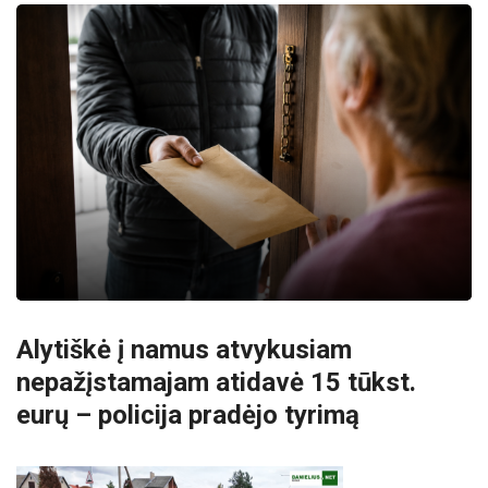
Alytiškė į namus atvykusiam
nepažįstamajam atidavė 15 tūkst.
eurų – policija pradėjo tyrimą