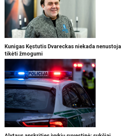
Kunigas Kęstutis Dvareckas niekada nenustoja
tikėti žmogumi
Alytaus apskrities įvykių suvestinė: sukčiai