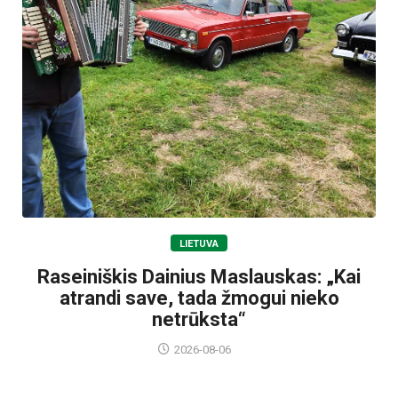
LIETUVA
Raseiniškis Dainius Maslauskas: „Kai
atrandi save, tada žmogui nieko
netrūksta“
2026-08-06