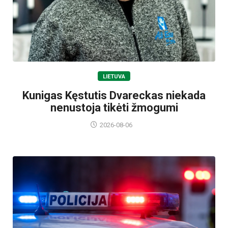
LIETUVA
Kunigas Kęstutis Dvareckas niekada
nenustoja tikėti žmogumi
2026-08-06