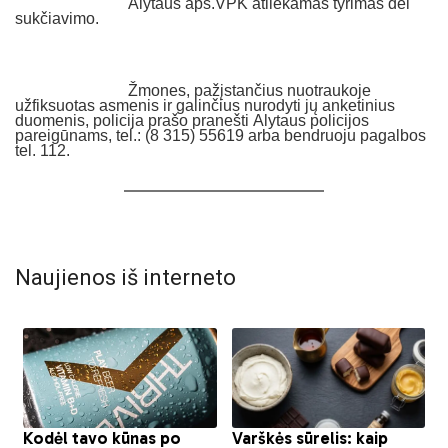
Alytaus aps.VPK atliekamas tyrimas dėl
sukčiavimo.
Žmones, pažįstančius nuotraukoje
užfiksuotas asmenis ir galinčius nurodyti j
ų
anketinius
duomenis, policija prašo pranešti
Alytaus
policijos
pareigūnams, tel.: (8 31
5
)
55619
arba bendruoju pagalbos
tel. 112.
Naujienos iš interneto