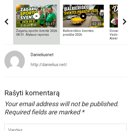
03:17
02:35
Žagarių sporto šventė 2026
Balbieriškio šventės
Dovainonių ka
08 01. Alytaus rajonas
pradžia-2026
Vadovas Vyta
Aleknavičius
Danieliusnet
http://danielius.net/
Rašyti komentarą
Your email address will not be published.
Required fields are marked
*