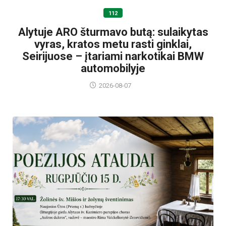
112
Alytuje ARO šturmavo butą: sulaikytas
vyras, kratos metu rasti ginklai,
Seirijuose – įtariami narkotikai BMW
automobilyje
2026-08-07