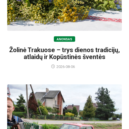
ANONSAS
Žolinė Trakuose – trys dienos tradicijų,
atlaidų ir Kopūstinės šventės
2026-08-06