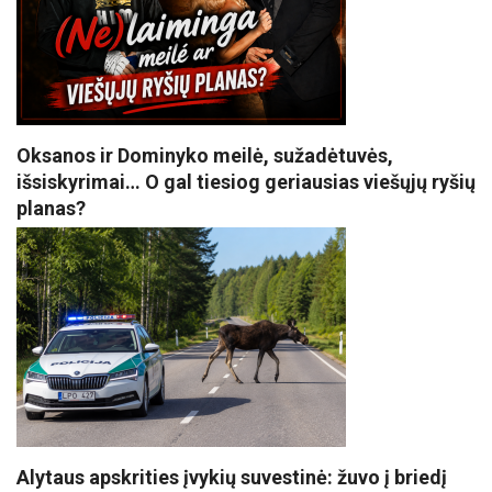
Oksanos ir Dominyko meilė, sužadėtuvės,
išsiskyrimai… O gal tiesiog geriausias viešųjų ryšių
planas?
Alytaus apskrities įvykių suvestinė: žuvo į briedį