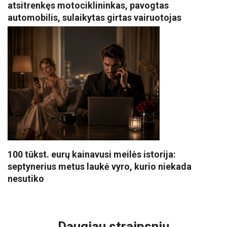
atsitrenkęs motociklininkas, pavogtas
automobilis, sulaikytas girtas vairuotojas
100 tūkst. eurų kainavusi meilės istorija:
septynerius metus laukė vyro, kurio niekada
nesutiko
VISI POPULIARIAUSI
Daugiau straipsnių