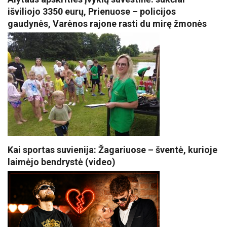
išviliojo 3350 eurų, Prienuose – policijos
gaudynės, Varėnos rajone rasti du mirę žmonės
Kai sportas suvienija: Žagariuose – šventė, kurioje
laimėjo bendrystė (video)