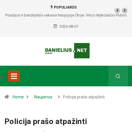
POPULIARŪS
Poezijos ir bendrystės vakaras Naujojoje Ūtoje: Vinco Mykolaičio-Putino
tėviškėje skambės eilės, dainos ir arbatos puodelių šiluma
2026-08-07
Home
Naujienos
Policija prašo atpažinti
Policija prašo atpažinti