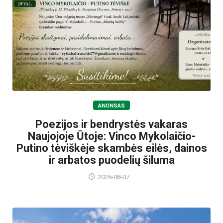
ANONSAS
Poezijos ir bendrystės vakaras
Naujojoje Ūtoje: Vinco Mykolaičio-
Putino tėviškėje skambės eilės, dainos
ir arbatos puodelių šiluma
2026-08-07