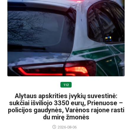
112
Alytaus apskrities įvykių suvestinė:
sukčiai išviliojo 3350 eurų, Prienuose –
policijos gaudynės, Varėnos rajone rasti
du mirę žmonės
2026-08-06