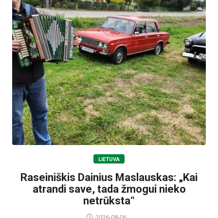
LIETUVA
Raseiniškis Dainius Maslauskas: „Kai
atrandi save, tada žmogui nieko
netrūksta“
2026-08-06