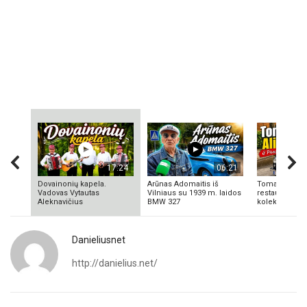
17:24
06:21
Dovainonių kapela.
Arūnas Adomaitis iš
Tomas Aliulis
Vadovas Vytautas
Vilniaus su 1939 m. laidos
restauratorius
Aleknavičius
BMW 327
kolekcionieriu
Danieliusnet
http://danielius.net/