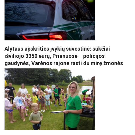
Alytaus apskrities įvykių suvestinė: sukčiai
išviliojo 3350 eurų, Prienuose – policijos
gaudynės, Varėnos rajone rasti du mirę žmonės