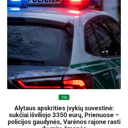
112
Alytaus apskrities įvykių suvestinė:
sukčiai išviliojo 3350 eurų, Prienuose –
policijos gaudynės, Varėnos rajone rasti