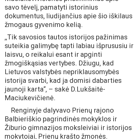
savo tėvelį, pamatyti istorinius
dokumentus, liudijančius apie šio iškilaus
žmogaus gyvenimo kelią.
,,Tik savosios tautos istorijos pažinimas
suteikia galimybę tapti labiau išprususiu ir
laisvu, o reikalui esant ir apginti
žmogiškąsias vertybes. Džiugu, kad
Lietuvos valstybės nepriklausomybės
istorija svarbi, kad ja domisi dabarties
jaunoji karta“, – sakė D.Lukšaitė-
Maciukevičienė.
Renginyje dalyvavo Prienų rajono
Balbieriškio pagrindinės mokyklos ir
Žiburio gimnazijos moksleiviai ir istorijos
mokytojai, Prienų krašto žmonės.