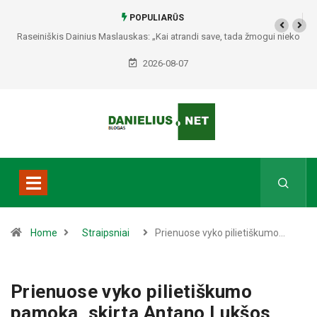
POPULIARŪS
Senjorų naktišokiai Alytuje: pirmadienį šokiams gros Kalvarijos kapela
„Sodžius“
2026-08-07
Home
Straipsniai
Prienuose vyko pilietiškumo…
Prienuose vyko pilietiškumo
pamoka, skirta Antano Lukšos