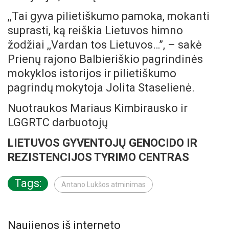
,,Tai gyva pilietiškumo pamoka, mokanti
suprasti, ką reiškia Lietuvos himno
žodžiai ,,Vardan tos Lietuvos…”, – sakė
Prienų rajono Balbieriškio pagrindinės
mokyklos istorijos ir pilietiškumo
pagrindų mokytoja Jolita Staselienė.
Nuotraukos Mariaus Kimbirausko ir
LGGRTC darbuotojų
LIETUVOS GYVENTOJŲ GENOCIDO IR
REZISTENCIJOS TYRIMO CENTRAS
Tags:
Antano Lukšos atminimas
Naujienos iš interneto