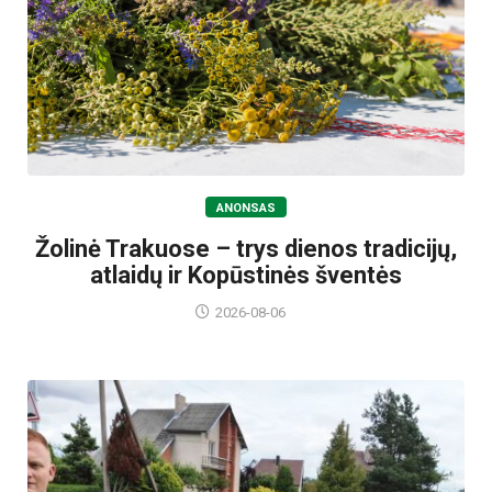
ANONSAS
Žolinė Trakuose – trys dienos tradicijų,
atlaidų ir Kopūstinės šventės
2026-08-06