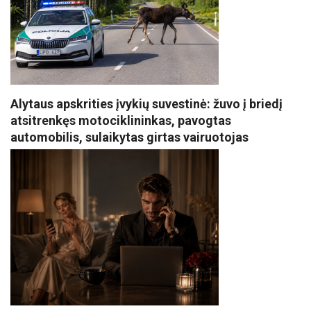
Alytaus apskrities įvykių suvestinė: žuvo į briedį
atsitrenkęs motociklininkas, pavogtas
automobilis, sulaikytas girtas vairuotojas