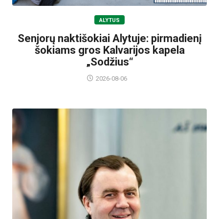
ALYTUS
Senjorų naktišokiai Alytuje: pirmadienį
šokiams gros Kalvarijos kapela
„Sodžius“
2026-08-06