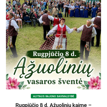
ALYTAUS RAJONO SAVIVALDYBĖ
Rugpjūčio 8 d. Ąžuolinių kaime –