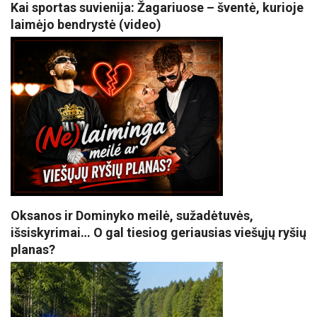
Kai sportas suvienija: Žagariuose – šventė, kurioje
laimėjo bendrystė (video)
Oksanos ir Dominyko meilė, sužadėtuvės,
išsiskyrimai… O gal tiesiog geriausias viešųjų ryšių
planas?