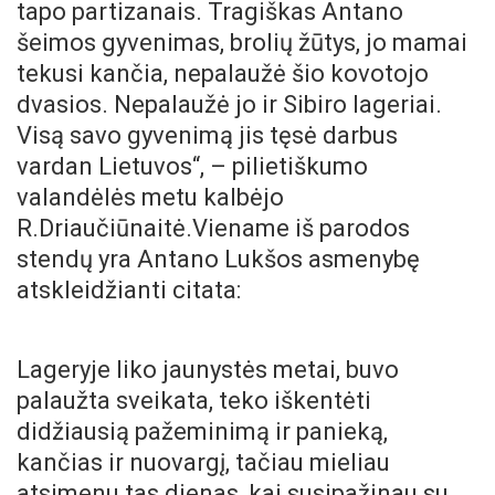
tapo partizanais. Tragiškas Antano
šeimos gyvenimas, brolių žūtys, jo mamai
tekusi kančia, nepalaužė šio kovotojo
dvasios. Nepalaužė jo ir Sibiro lageriai.
Visą savo gyvenimą jis tęsė darbus
vardan Lietuvos“, – pilietiškumo
valandėlės metu kalbėjo
R.Driaučiūnaitė.Viename iš parodos
stendų yra Antano Lukšos asmenybę
atskleidžianti citata:
Lageryje liko jaunystės metai, buvo
palaužta sveikata, teko iškentėti
didžiausią pažeminimą ir panieką,
kančias ir nuovargį, tačiau mieliau
atsimenu tas dienas, kai susipažinau su