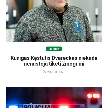
LIETUVA
Kunigas Kęstutis Dvareckas niekada
nenustoja tikėti žmogumi
2026-08-06