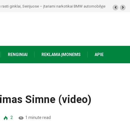
kolaičio-Putino tėviškėje skambės eilės, dainos ir arbatos puodelių šiluma
RENGINIAI
REKLAMA ĮMONĖMS
APIE
imas Simne (video)
2
1 minute read