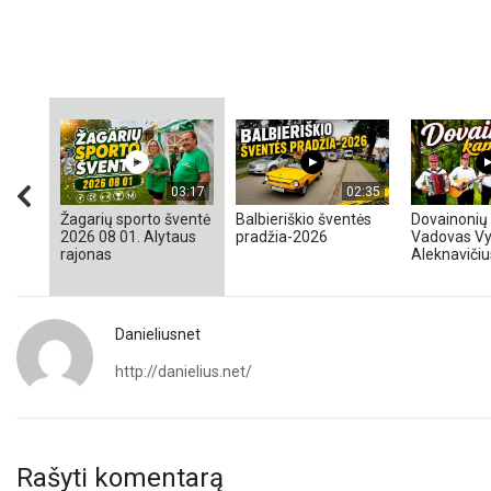
03:17
02:35
Žagarių sporto šventė
Balbieriškio šventės
Dovainonių 
2026 08 01. Alytaus
pradžia-2026
Vadovas Vy
rajonas
Aleknavičiu
Danieliusnet
http://danielius.net/
Rašyti komentarą