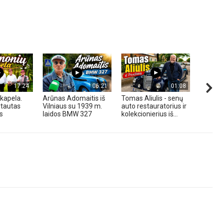
17:24
06:21
01:08
kapela.
Arūnas Adomaitis iš
Tomas Aliulis - senų
„Pune
tautas
Vilniaus su 1939 m.
auto restauratorius ir
2026 
s
laidos BMW 327
kolekcionierius iš...