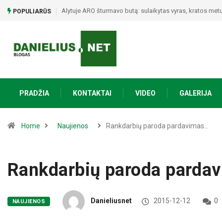
Poezijos ir bendrystės vakaras Naujojoje Ūtoje: Vinco My
POPULIARŪS
PRADŽIA
KONTAKTAI
VIDEO
GALERIJA
Home
Naujienos
Rankdarbių paroda pardavimas…
Rankdarbių paroda pardav
Danieliusnet
2015-12-12
0
NAUJIENOS