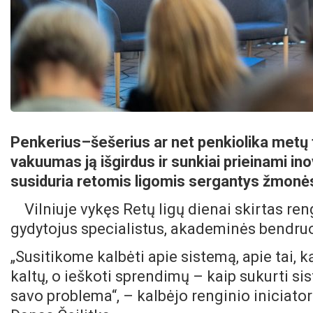
Penkerius–šešerius ar net penkiolika metų 
vakuumas ją išgirdus ir sunkiai prieinami ino
susiduria retomis ligomis sergantys žmonės i
Vilniuje vykęs Retų ligų dienai skirtas re
gydytojus specialistus, akademinės bendru
„Susitikome kalbėti apie sistemą, apie tai, ką 
kaltų, o ieškoti sprendimų – kaip sukurti si
savo problema“, – kalbėjo renginio iniciatori