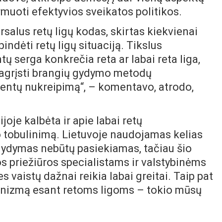
muoti efektyvios sveikatos politikos.
salus retų ligų kodas, skirtas kiekvienai
spindėti retų ligų situaciją. Tikslus
tų serga konkrečia reta ar labai reta liga,
, pagrįsti brangių gydymo metodų
ientų nukreipimą“, – komentavo, atrodo,
oje kalbėta ir apie labai retų
obulinimą. Lietuvoje naudojamas kelias
 gydymas nebūtų pasiekiamas, tačiau šio
 priežiūros specialistams ir valstybinėms
es vaistų dažnai reikia labai greitai. Taip pat
nizmą esant retoms ligoms – tokio mūsų