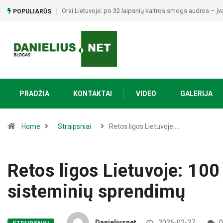
Orai Lietuvoje: po 32 laipsnių kaitros smogs audros – įv
POPULIARŪS
PRADŽIA
KONTAKTAI
VIDEO
GALERIJA
Home
Straipsniai
Retos ligos Lietuvoje:…
Retos ligos Lietuvoje: 100
sisteminių sprendimų
Danieliusnet
2026-02-27
0