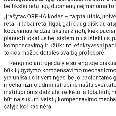
be tikslių retų ligų duomenų neįmanoma for
„Įrašytas ORPHA kodas – tarptautinis, univer
retai ir labai retai ligai, gali daug aiškiau at
kodavimas leidžia tiksliai žinoti, kiek pacien
planuoti lokalius bei sisteminius išteklius
kompensavimą ir užtikrinti efektyvesnį pac
tokios mažos detalės svarbą profesorė.
Renginio antroje dalyje surengtoje diskusij
būklių gydymo kompensavimo mechanizmo t
yra unikalus ir vertingas, be jo pacientams
mechanizmo administracinė našta sveikatos
institucijoms didžiulė, reikėtų ją tobulinti, n
būtina sukurti vaistų kompensavimo mecha
šalyje kol kas nėra.