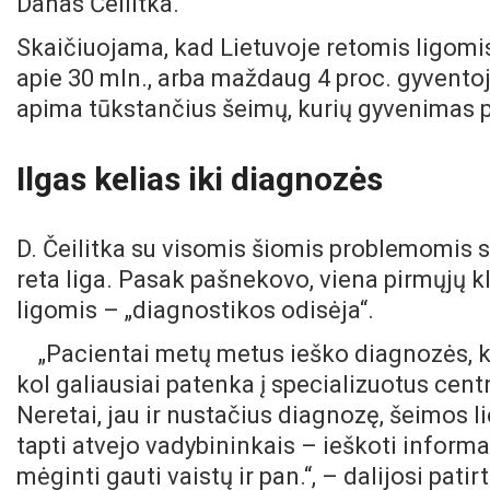
Danas Čeilitka.
Skaičiuojama, kad Lietuvoje retomis ligomi
apie 30 mln., arba maždaug 4 proc. gyventojų
apima tūkstančius šeimų, kurių gyvenimas p
Ilgas kelias iki diagnozės
D. Čeilitka su visomis šiomis problemomis s
reta liga. Pasak pašnekovo, viena pirmųjų kl
ligomis – „diagnostikos odisėja“.
„Pacientai metų metus ieško diagnozės, k
kol galiausiai patenka į specializuotus cen
Neretai, jau ir nustačius diagnozę, šeimos l
tapti atvejo vadybininkais – ieškoti informaci
mėginti gauti vaistų ir pan.“, – dalijosi patirt