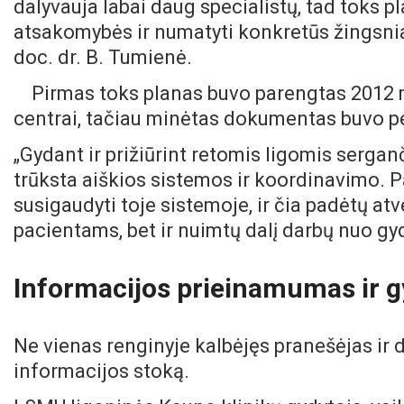
dalyvauja labai daug specialistų, tad toks p
atsakomybės ir numatyti konkretūs žingsniai
doc. dr. B. Tumienė.
Pirmas toks planas buvo parengtas 2012 m
centrai, tačiau minėtas dokumentas buvo pe
„Gydant ir prižiūrint retomis ligomis sergan
trūksta aiškios sistemos ir koordinavimo. 
susigaudyti toje sistemoje, ir čia padėtų at
pacientams, bet ir nuimtų dalį darbų nuo g
Informacijos prieinamumas ir g
Ne vienas renginyje kalbėjęs pranešėjas ir 
informacijos stoką.