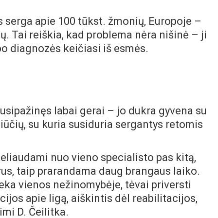
s serga apie 100 tūkst. žmonių, Europoje –
. Tai reiškia, kad problema nėra nišinė – ji
o diagnozės keičiasi iš esmės.
usipažinęs labai gerai – jo dukra gyvena su
iūčių, su kuria susiduria sergantys retomis
eliaudami nuo vieno specialisto pas kitą,
trus, taip prarandama daug brangaus laiko.
ieka vienos nežinomybėje, tėvai priversti
jos apie ligą, aiškintis dėl reabilitacijos,
imi D. Čeilitka.