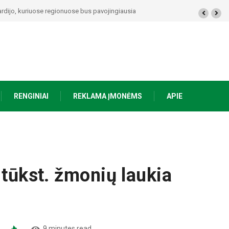
ardijo, kuriuose regionuose bus pavojingiausia
RENGINIAI
REKLAMA ĮMONĖMS
APIE
 tūkst. žmonių laukia
9 minutes read