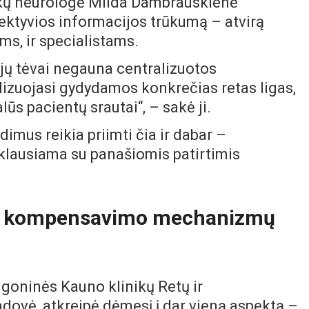
ikų neurologė Milda Dambrauskienė
jektyvios informacijos trūkumą – atvirą
ms, ir specialistams.
 jų tėvai negauna centralizuotos
alizuojasi gydydamos konkrečias retas ligas,
alūs pacientų srautai“, – sakė ji.
dimus reikia priimti čia ir dabar –
klausiama su panašiomis patirtimis
stų kompensavimo mechanizmų
igoninės Kauno klinikų Retų ir
dovė, atkreipė dėmesį į dar vieną aspektą –