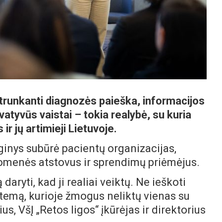
trunkanti diagnozės paieška, informacijos
vatyvūs vaistai – tokia realybė, su kuria
r jų artimieji Lietuvoje.
nginys subūrė pacientų organizacijas,
omenės atstovus ir sprendimų priėmėjus.
daryti, kad ji realiai veiktų. Ne ieškoti
stemą, kurioje žmogus neliktų vienas su
us, VšĮ „Retos ligos“ įkūrėjas ir direktorius