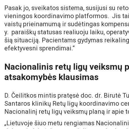
Pasak jo, sveikatos sistema, susijusi su ret
vieningos koordinavimo platformos. Jis taip
vaistų prieinamumą ir sudėtingas kompensa
y. paraiškų statusas realiuoju laiku, opera
šią situaciją. Pacientams gydymas reikalingas
efektyvesni sprendimai.“
Nacionalinis retų ligų veiksmų p
atsakomybės klausimas
D. Čeilitkos mintis pratęsė doc. dr. Birutė 
Santaros klinikų Retų ligų koordinavimo ce
Nacionalinį retų ligų veiksmų planą ir apie 
„Lietuvoje šiuo metu rengiamas Nacionalinis