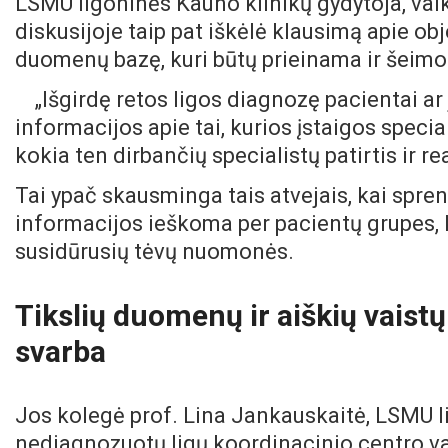
LSMU ligoninės Kauno klinikų gydytoja, va
diskusijoje taip pat iškėlė klausimą apie ob
duomenų bazę, kuri būtų prieinama ir šeimo
„Išgirdę retos ligos diagnozę pacientai ar
informacijos apie tai, kurios įstaigos speci
kokia ten dirbančių specialistų patirtis ir re
Tai ypač skausminga tais atvejais, kai spren
informacijos ieškoma per pacientų grupes, 
susidūrusių tėvų nuomonės.
Tikslių duomenų ir aiškių vai
svarba
Jos kolegė prof. Lina Jankauskaitė, LSMU l
nediagnozuotų ligų koordinacinio centro va