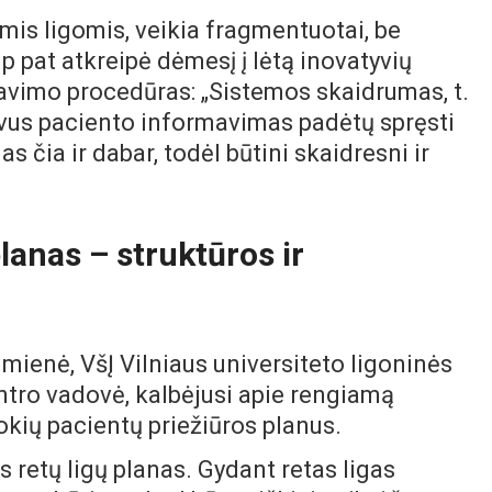
omis ligomis, veikia fragmentuotai, be
 pat atkreipė dėmesį į lėtą inovatyvių
vimo procedūras: „Sistemos skaidrumas, t.
tyvus paciento informavimas padėtų spręsti
 čia ir dabar, todėl būtini skaidresni ir
lanas – struktūros ir
Tumienė, VšĮ Vilniaus universiteto ligoninės
ntro vadovė, kalbėjusi apie rengiamą
tokių pacientų priežiūros planus.
 retų ligų planas. Gydant retas ligas