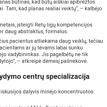
lanas būtinas, kad būtų aiškiai apibrėžtos
. Tam, kad planas realiai veiktų“, – kalbėjo
etais, įsteigti Retų ligų kompetencijos
r daug abstraktus, formalus.
čius pacientus atliekama daug veiklų, tačiau
Pacientams ar jų tėvams labai sunku
vejo vadybininkas. Jis pagelbėtų ne tik
ydytojo“, – atkreipė dėmesį pašnekovė.
ydymo centrų specializacija
diskusijos dalyvis minėjo koncentruotos