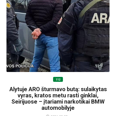
112
Alytuje ARO šturmavo butą: sulaikytas
vyras, kratos metu rasti ginklai,
Seirijuose – įtariami narkotikai BMW
automobilyje