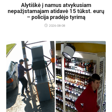
Alytiškė į namus atvykusiam
nepažįstamajam atidavė 15 tūkst. eurų
– policija pradėjo tyrimą
2026-08-08