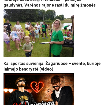
gaudynės, Varėnos rajone rasti du mirę žmonės
Kai sportas suvienija: Žagariuose – šventė, kurioje
laimėjo bendrystė (video)