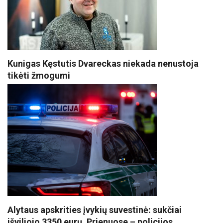
Kunigas Kęstutis Dvareckas niekada nenustoja
tikėti žmogumi
Alytaus apskrities įvykių suvestinė: sukčiai
išviliojo 3350 eurų, Prienuose – policijos