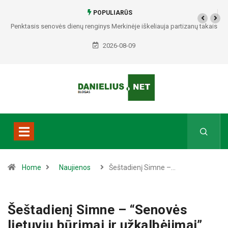
POPULIARŪS
Penktasis senovės dienų renginys Merkinėje iškeliauja partizanų takais
2026-08-09
Home
Naujienos
Šeštadienį Simne –…
Šeštadienį Simne – “Senovės
lietuvių būrimai ir užkalbėjimai”