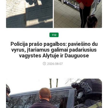
112
Policija prašo pagalbos: paviešino du
vyrus, įtariamus galimai padariusius
vagystes Alytuje ir Dauguose
2026-08-07