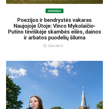
ANONSAS
Poezijos ir bendrystės vakaras
Naujojoje Ūtoje: Vinco Mykolaičio-
Putino tėviškėje skambės eilės, dainos
ir arbatos puodelių šiluma
2026-08-07