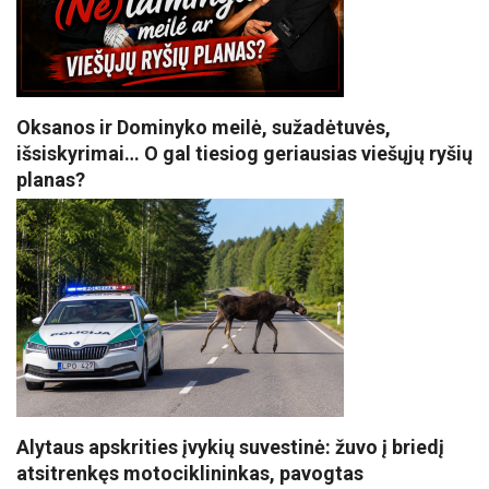
Oksanos ir Dominyko meilė, sužadėtuvės,
išsiskyrimai… O gal tiesiog geriausias viešųjų ryšių
planas?
Alytaus apskrities įvykių suvestinė: žuvo į briedį
atsitrenkęs motociklininkas, pavogtas