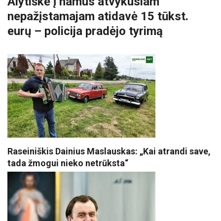
Alytiškė į namus atvykusiam
nepažįstamajam atidavė 15 tūkst.
eurų – policija pradėjo tyrimą
Raseiniškis Dainius Maslauskas: „Kai atrandi save,
tada žmogui nieko netrūksta“