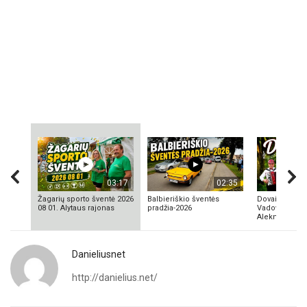
03:17
02:35
Žagarių sporto šventė 2026
Balbieriškio šventės
Dovainonių ka
08 01. Alytaus rajonas
pradžia-2026
Vadovas Vyta
Aleknavičius
Danieliusnet
http://danielius.net/