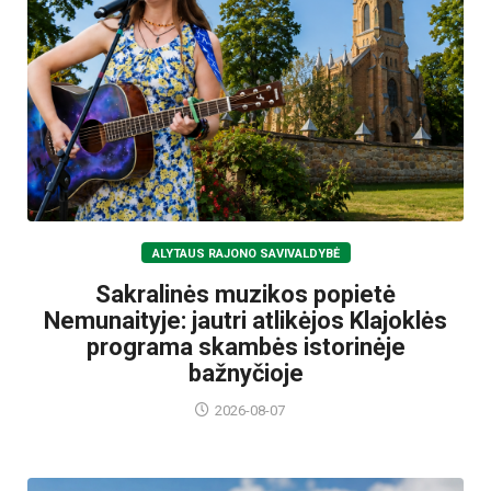
ALYTAUS RAJONO SAVIVALDYBĖ
Sakralinės muzikos popietė
Nemunaityje: jautri atlikėjos Klajoklės
programa skambės istorinėje
bažnyčioje
2026-08-07