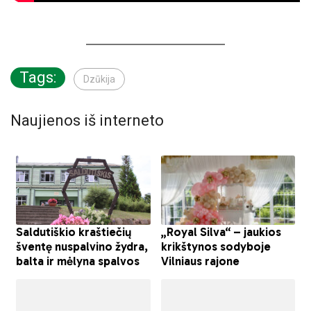
Tags:
Dzūkija
Naujienos iš interneto