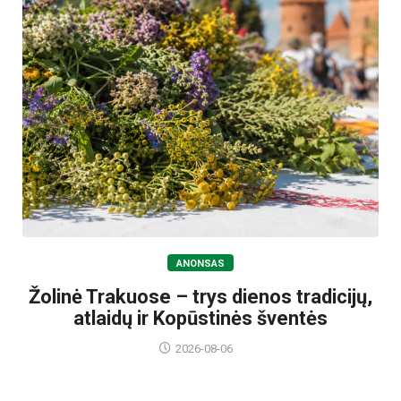
ANONSAS
Žolinė Trakuose – trys dienos tradicijų,
atlaidų ir Kopūstinės šventės
2026-08-06