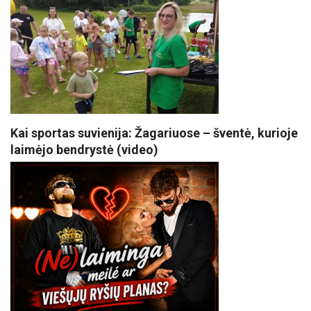
Kai sportas suvienija: Žagariuose – šventė, kurioje
laimėjo bendrystė (video)