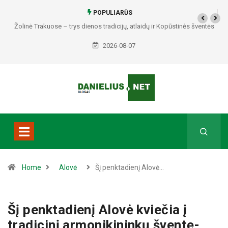
POPULIARŪS
Žolinė Trakuose – trys dienos tradicijų, atlaidų ir Kopūstinės šventės
2026-08-07
Home
Alovė
Šį penktadienį Alovė…
Šį penktadienį Alovė kviečia į
tradicinį armonikininkų šventę-