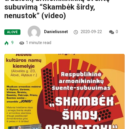
subuvimą “Skambėk širdy,
nenustok” (video)
Danieliusnet
2020-09-22
0
ALOVĖ
9
1 minute read