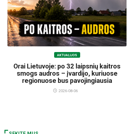
AKTUALIJOS
Orai Lietuvoje: po 32 laipsnių kaitros
smogs audros – įvardijo, kuriuose
regionuose bus pavojingiausia
2026-08-06
SEKITE MUS