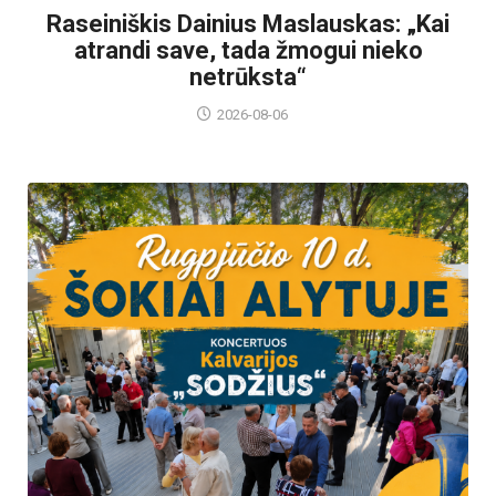
Raseiniškis Dainius Maslauskas: „Kai
atrandi save, tada žmogui nieko
netrūksta“
2026-08-06