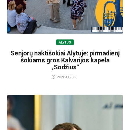
ALYTUS
Senjorų naktišokiai Alytuje: pirmadienį
šokiams gros Kalvarijos kapela
„Sodžius“
2026-08-06