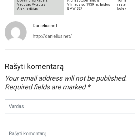
Dovainonių kapela.
Arūnas Adomaitis iš
Tomas Aliulis
Vadovas Vytautas
Vilniaus su 1939 m. laidos
restauratorius
Aleknavičius
BMW 327
kolekcionieriu
Danieliusnet
http://danielius.net/
Rašyti komentarą
Your email address will not be published.
Required fields are marked
*