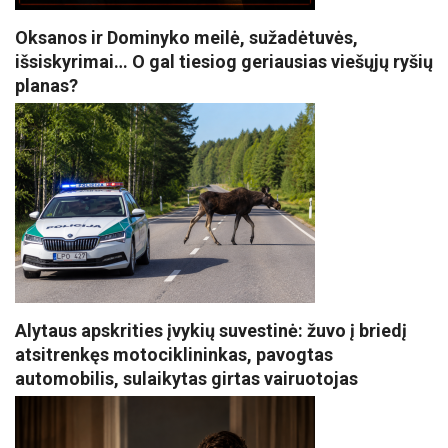
Oksanos ir Dominyko meilė, sužadėtuvės,
išsiskyrimai… O gal tiesiog geriausias viešųjų ryšių
planas?
Alytaus apskrities įvykių suvestinė: žuvo į briedį
atsitrenkęs motociklininkas, pavogtas
automobilis, sulaikytas girtas vairuotojas