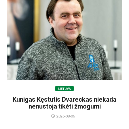
LIETUVA
Kunigas Kęstutis Dvareckas niekada
nenustoja tikėti žmogumi
2026-08-06