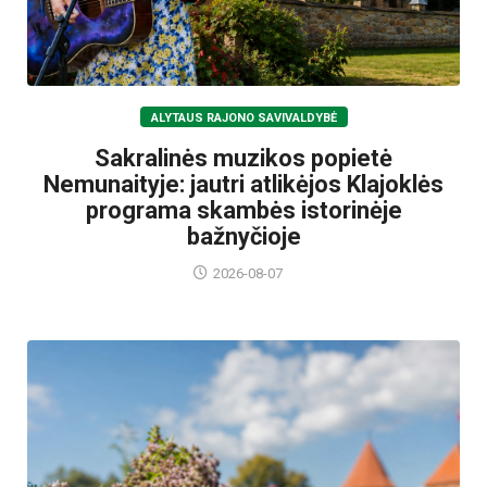
ALYTAUS RAJONO SAVIVALDYBĖ
Sakralinės muzikos popietė
Nemunaityje: jautri atlikėjos Klajoklės
programa skambės istorinėje
bažnyčioje
2026-08-07