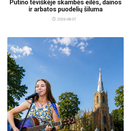
Putino tėviškėje skambės eilės, dainos
ir arbatos puodelių šiluma
2026-08-07