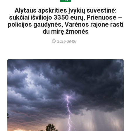
Alytaus apskrities įvykių suvestinė:
sukčiai išviliojo 3350 eurų, Prienuose –
policijos gaudynės, Varėnos rajone rasti
du mirę žmonės
2026-08-06