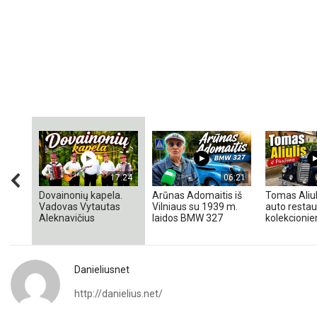
17:24
06:21
Dovainonių kapela.
Arūnas Adomaitis iš
Tomas Aliul
Vadovas Vytautas
Vilniaus su 1939 m.
auto restaur
Aleknavičius
laidos BMW 327
kolekcionieri
Danieliusnet
http://danielius.net/