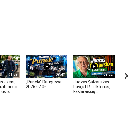
01:08
08:43
03:52
is - senų
„Punelė" Dauguose
Juozas Šalkauskas
„Hond
atorius ir
2026 07 06
buvęs LRT diktorius,
m. - A
us iš...
kaklaraiščių...
Zavadz