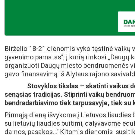
Birželio 18-21 dienomis vyko tęstinė vaikų
gyvenimo pamatas“, į kurią rinkosi ,,Daugų 
organizuoti Daugų miesto bendruomenės vi
gavo finansavimą iš Alytaus rajono savival
Stovyklos tikslas – skatinti vaikus dom
senąsias tradicijas. Stiprinti vaikų bendru
bendradarbiavimo tiek tarpusavyje, tiek s
Pirmąją dieną išvykome į Lietuvos liaudies
su lietuvių liaudies buitimi, dalyvavome edu
dainos, pasakos…“ Kitomis dienomis susiti