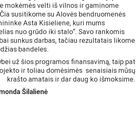
e mokėmės velti iš vilnos ir gaminome
. Čia susitikome su Alovės bendruomenės
ininke Asta Kisieliene, kuri mums
ias nuo grūdo iki stalo“. Savo rankomis
bai sunkus darbas, tačiau rezultatais likome
rdžias bandeles.
i už šios programos finansavimą, taip pat
rojekto ir toliau domėsimės senaisiais mūsų
krašto amatais ir dar daug ko išmoksime.
imonda Šilalienė