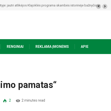
s Klajoklės programa skambės istorinėje bažnyčioje
RENGINIAI
REKLAMA ĮMONĖMS
APIE
nimo pamatas“
2
2 minutes read