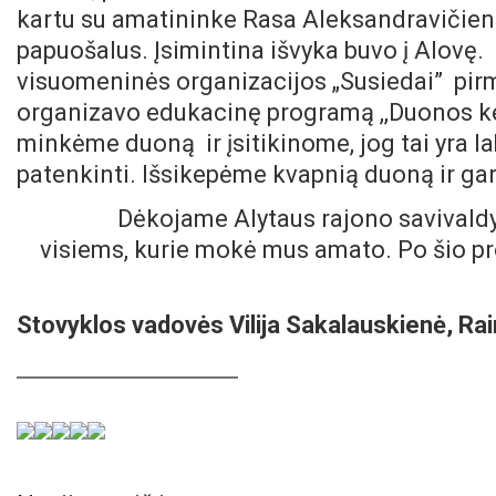
kartu su amatininke Rasa Aleksandravičien
papuošalus. Įsimintina išvyka buvo į Alovę
visuomeninės organizacijos „Susiedai” pirm
organizavo edukacinę programą ,,Duonos kel
minkėme duoną ir įsitikinome, jog tai yra la
patenkinti. Išsikepėme kvapnią duoną ir ga
Dėkojame Alytaus rajono savivaldybe
visiems, kurie mokė mus amato. Po šio p
Stovyklos vadovės Vilija Sakalauskienė, Ra