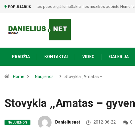
Sakralinės muzikos popietė Nemunaityje: jautri atlikėjo
POPULIARŪS
PRADŽIA
KONTAKTAI
VIDEO
GALERIJA
Home
Naujienos
Stovykla ,,Amatas –…
Stovykla ,,Amatas – gyve
Danieliusnet
2012-06-22
0
NAUJIENOS