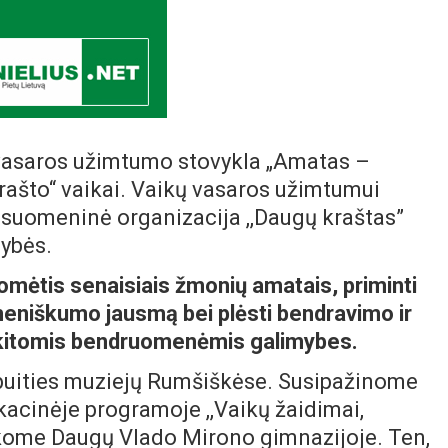
 vasaros užimtumo stovykla „Amatas –
krašto“ vaikai. Vaikų vasaros užimtumui
suomeninė organizacija ,,Daugų kraštas”
dybės.
ėtis senaisiais žmonių amatais, priminti
omeniškumo jausmą bei plėsti bendravimo ir
u kitomis bendruomenėmis galimybes.
 buities muziejų Rumšiškėse. Susipažinome
kacinėje programoje ,,Vaikų žaidimai,
kome Daugų Vlado Mirono gimnazijoje. Ten,