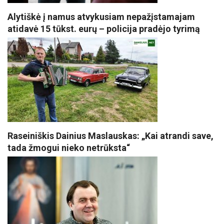
Alytiškė į namus atvykusiam nepažįstamajam
atidavė 15 tūkst. eurų – policija pradėjo tyrimą
Raseiniškis Dainius Maslauskas: „Kai atrandi save,
tada žmogui nieko netrūksta“