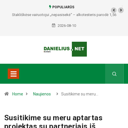
POPULIARŪS
Stakliškėse vairuotojui „nepasisekė“ – alkotesteris parodė 1,56
promilės
2026-08-10
Home
Naujienos
Susitikime su meru…
Susitikime su meru aptartas
projektas su partneriais iš