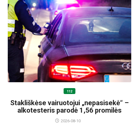
112
Stakliškėse vairuotojui „nepasisekė“ –
alkotesteris parodė 1,56 promilės
2026-08-10