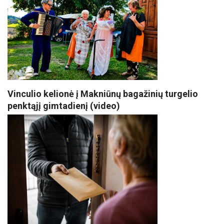
Vinculio kelionė į Makniūnų bagažinių turgelio
penktąjį gimtadienį (video)