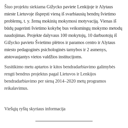
Šiuo projektu siekiama
Gižycko paviete Lenkijoje ir Alytaus
mieste Lietuvoje išspręsti vieną iš svarbiausių bendrų švietimo
problemų, t. y. žemą mokinių mokymosi motyvaciją. Vienas iš
būdų pagerinti švietimo kokybę bus veiksmingų mokymo metodų
naudojimas. Projekte dalyvaus 100 mokytojų, 10 darbuotojų iš
Gižycko pavieto Švietimo plėtros ir paramos centro ir Alytaus
miesto pedagoginės psichologinės tarnybos ir 2 asmenys,
atstovaujantys vietos valdžios institucijoms.
Susitikimo metu aptartos ir kitos bendradarbiavimo galimybės
rengti bendrus projektus pagal Lietuvos ir Lenkijos
bendradarbiavimo per sieną 2014–2020 metų programos
reikalavimus.
Viešųjų ryšių skyriaus informacija