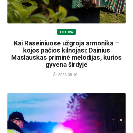
LIETUVA
Kai Raseiniuose užgroja armonika –
kojos pačios kilnojasi: Dainius
Maslauskas priminė melodijas, kurios
gyvena širdyje
2026-08-10