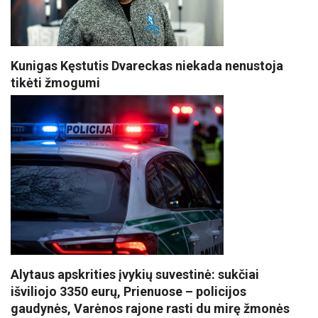
Kunigas Kęstutis Dvareckas niekada nenustoja
tikėti žmogumi
Alytaus apskrities įvykių suvestinė: sukčiai
išviliojo 3350 eurų, Prienuose – policijos
gaudynės, Varėnos rajone rasti du mirę žmonės