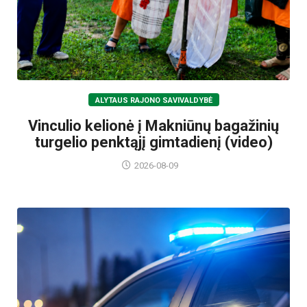
ALYTAUS RAJONO SAVIVALDYBĖ
Vinculio kelionė į Makniūnų bagažinių
turgelio penktąjį gimtadienį (video)
2026-08-09