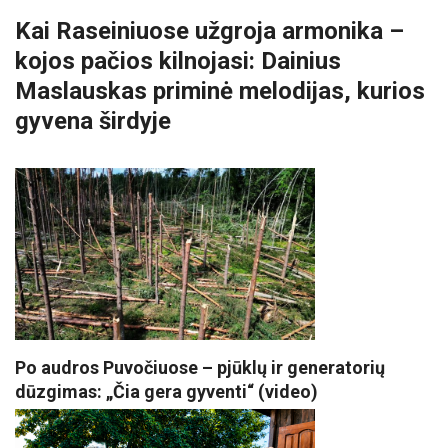
Kai Raseiniuose užgroja armonika –
kojos pačios kilnojasi: Dainius
Maslauskas priminė melodijas, kurios
gyvena širdyje
Po audros Puvočiuose – pjūklų ir generatorių
dūzgimas: „Čia gera gyventi“ (video)