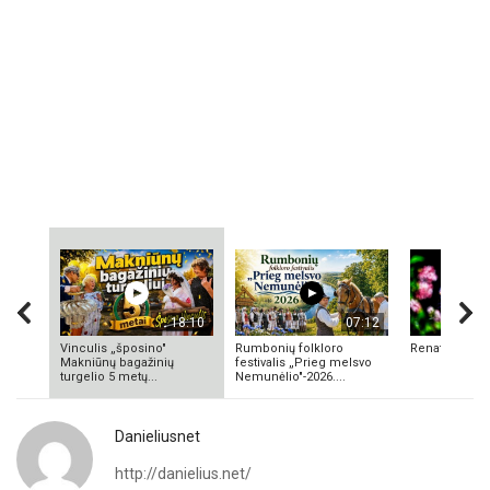
18:10
07:12
Vinculis „šposino"
Rumbonių folkloro
Renata Valuk
Makniūnų bagažinių
festivalis „Prieg melsvo
turgelio 5 metų...
Nemunėlio"-2026....
Danieliusnet
http://danielius.net/