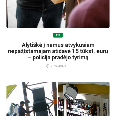
112
Alytiškė į namus atvykusiam
nepažįstamajam atidavė 15 tūkst. eurų
– policija pradėjo tyrimą
2026-08-08