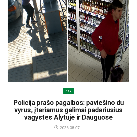
112
Policija prašo pagalbos: paviešino du
vyrus, įtariamus galimai padariusius
vagystes Alytuje ir Dauguose
2026-08-07