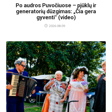
Po audros Puvočiuose – pjūklų ir
generatorių dūzgimas: „Čia gera
gyventi“ (video)
2026-08-09