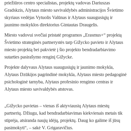
priežiūros centro specialistas, projektų vadovas Dariuszas
Gradskzis, Alytaus miesto savivaldybės administracijos Švietimo
skyriaus vedėjas Vytuolis Valūnas ir Alytaus suaugusiųjų ir
jaunimo mokyklos direktorius Gintautas Draugelis.
Miesto vadovui svečiai pristatė programos „Erasmus+“ projektą
Švietimo strateginės partnerystės tarp Gižycko pavieto ir Alytaus
miesto projektą bei pakvietė į šio projekto bendradarbiavimo
sutarties pasirašymo renginį Gižycke.
Projekte dalyvaus Alytaus suaugusiųjų ir jaunimo mokykla,
Alytaus Dzūkijos pagrindinė mokykla, Alytaus miesto pedagoginė
psichologinė tarnyba, Alytaus profesinio rengimo centras ir
Alytaus miesto savivaldybės atstovas.
„Gižycko pavietas – vienas iš aktyviausių Alytaus miestų
partnerių. Džiugu, kad bendradarbiavimas kiekvienais metais tik
stiprėja, atsiranda naujų idėjų, projektų. Daug ko galime iš jūsų
pasimokyti“, – sakė V. Grigaravičius.