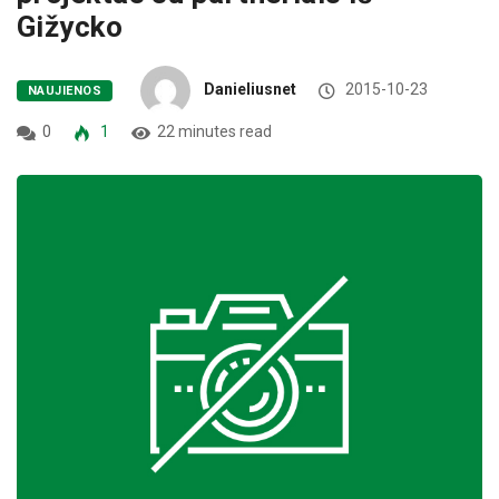
Gižycko
Danieliusnet
2015-10-23
NAUJIENOS
0
1
22 minutes read