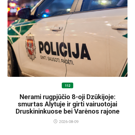
112
Nerami rugpjūčio 8-oji Dzūkijoje:
smurtas Alytuje ir girti vairuotojai
Druskininkuose bei Varėnos rajone
2026-08-09