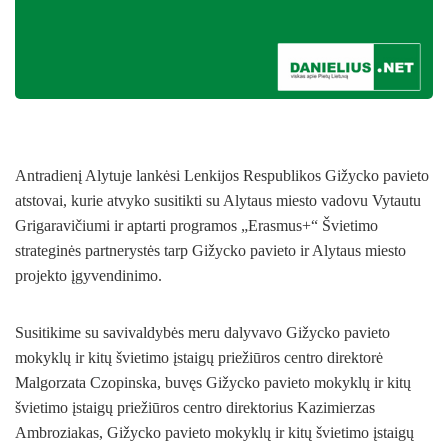
Antradienį Alytuje lankėsi Lenkijos Respublikos Gižycko pavieto
atstovai, kurie atvyko susitikti su Alytaus miesto vadovu Vytautu
Grigaravičiumi ir aptarti programos „Erasmus+“ Švietimo
strateginės partnerystės tarp Gižycko pavieto ir Alytaus miesto
projekto įgyvendinimo.
Susitikime su savivaldybės meru dalyvavo Gižycko pavieto
mokyklų ir kitų švietimo įstaigų priežiūros centro direktorė
Malgorzata Czopinska, buvęs Gižycko pavieto mokyklų ir kitų
švietimo įstaigų priežiūros centro direktorius Kazimierz
as
Ambroziakas, Gižycko pavieto mokyklų ir kitų švietimo įstaigų