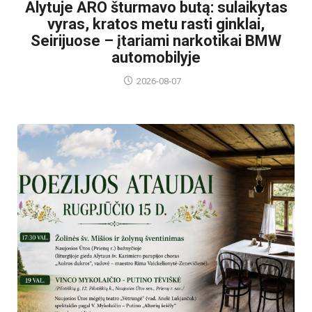
Alytuje ARO šturmavo butą: sulaikytas
vyras, kratos metu rasti ginklai,
Seirijuose – įtariami narkotikai BMW
automobilyje
2026-08-07