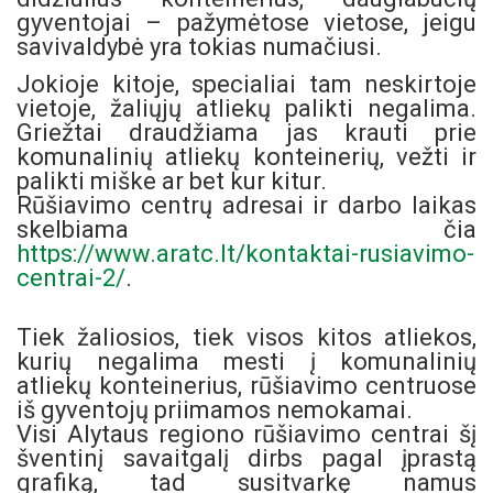
gyventojai – pažymėtose vietose, jeigu
savivaldybė yra tokias numačiusi.
Jokioje kitoje, specialiai tam neskirtoje
vietoje, žaliųjų atliekų palikti negalima.
Griežtai draudžiama jas krauti prie
komunalinių atliekų konteinerių, vežti ir
palikti miške ar bet kur kitur.
Rūšiavimo centrų adresai ir darbo laikas
skelbiama čia
https://www.aratc.lt/kontaktai-rusiavimo-
centrai-2/
.
Tiek žaliosios, tiek visos kitos atliekos,
kurių negalima mesti į komunalinių
atliekų konteinerius, rūšiavimo centruose
iš gyventojų priimamos nemokamai.
Visi Alytaus regiono rūšiavimo centrai šį
šventinį savaitgalį dirbs pagal įprastą
grafiką, tad susitvarkę namus