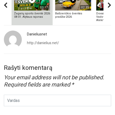
03:17
02:35
Žagarių sporto šventė 2026
Balbieriškio šventės
Dovainonių ka
08 01. Alytaus rajonas
pradžia-2026
Vadovas Vyta
Aleknavičius
Danieliusnet
http://danielius.net/
Rašyti komentarą
Your email address will not be published.
Required fields are marked
*