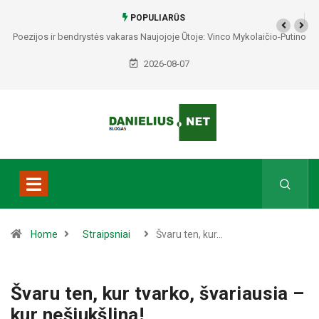
POPULIARŪS
Poezijos ir bendrystės vakaras Naujojoje Ūtoje: Vinco Mykolaičio-Putino
tėviškėje skambės eilės, dainos ir arbatos puodelių šiluma
2026-08-07
Home
Straipsniai
Švaru ten, kur…
Švaru ten, kur tvarko, švariausia –
kur nešiukšlina!