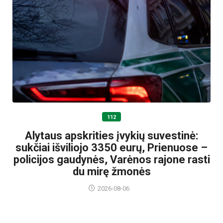
112
Alytaus apskrities įvykių suvestinė:
sukčiai išviliojo 3350 eurų, Prienuose –
policijos gaudynės, Varėnos rajone rasti
du mirę žmonės
2026-08-06