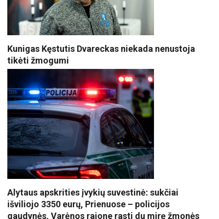
Kunigas Kęstutis Dvareckas niekada nenustoja
tikėti žmogumi
Alytaus apskrities įvykių suvestinė: sukčiai
išviliojo 3350 eurų, Prienuose – policijos
gaudynės, Varėnos rajone rasti du mirę žmonės