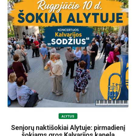
ALYTUS
Senjorų naktišokiai Alytuje: pirmadienį
šokiams gros Kalvarijos kapela