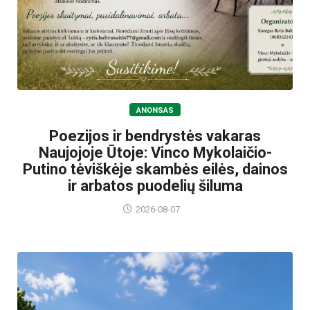
ANONSAS
Poezijos ir bendrystės vakaras
Naujojoje Ūtoje: Vinco Mykolaičio-
Putino tėviškėje skambės eilės, dainos
ir arbatos puodelių šiluma
2026-08-07