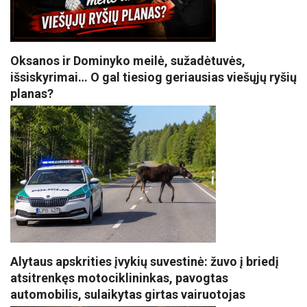
Oksanos ir Dominyko meilė, sužadėtuvės,
išsiskyrimai… O gal tiesiog geriausias viešųjų ryšių
planas?
Alytaus apskrities įvykių suvestinė: žuvo į briedį
atsitrenkęs motociklininkas, pavogtas
automobilis, sulaikytas girtas vairuotojas