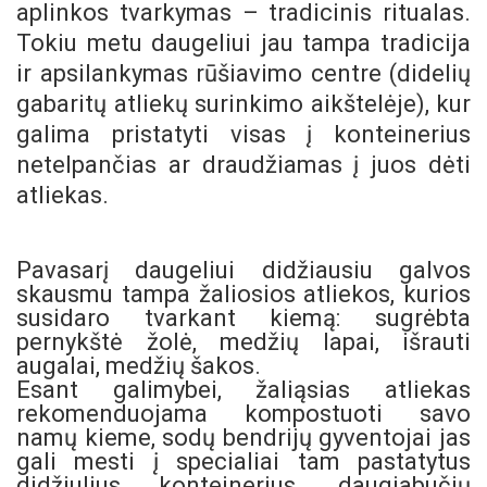
aplinkos tvarkymas – tradicinis ritualas.
Tokiu metu daugeliui jau tampa tradicija
ir apsilankymas rūšiavimo centre (didelių
gabaritų atliekų surinkimo aikštelėje), kur
galima pristatyti visas į konteinerius
netelpančias ar draudžiamas į juos dėti
atliekas.
Pavasarį daugeliui didžiausiu galvos
skausmu tampa žaliosios atliekos, kurios
susidaro tvarkant kiemą: sugrėbta
pernykštė žolė, medžių lapai, išrauti
augalai, medžių šakos.
Esant galimybei, žaliąsias atliekas
rekomenduojama kompostuoti savo
namų kieme, sodų bendrijų gyventojai jas
gali mesti į specialiai tam pastatytus
didžiulius konteinerius, daugiabučių