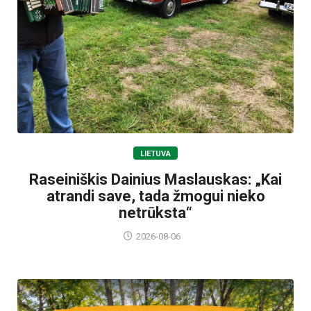
LIETUVA
Raseiniškis Dainius Maslauskas: „Kai
atrandi save, tada žmogui nieko
netrūksta“
2026-08-06