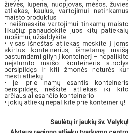
žieves, lupena, nuopjovas, mėsos, žuvies
atliekas, kaulus, vartojimui netinkamus
maisto produktus
• neišmeskite vartojimui tinkamų maisto
likučių: panaudokite juos kitų patiekalų
ruošimui, užšaldykite
• visas išneštas atliekas meskite į joms
skirtus konteinerius, išmetamą maišą
pastumdami gilyn į konteinerį – nepalikite
neįstumto maišo: konteineris atrodys
persipildęs ir kiti žmonės neturės kur
mesti atliekų
• jei prie namų esantis konteineris
persipildęs, neškite atliekas iki kito
arčiausiai esančio konteinerio
• jokių atliekų nepalikite prie konteinerių!
Saulėtų ir jaukių šv. Velykų!
Alytaus regiono atliekų tvarkymo centro