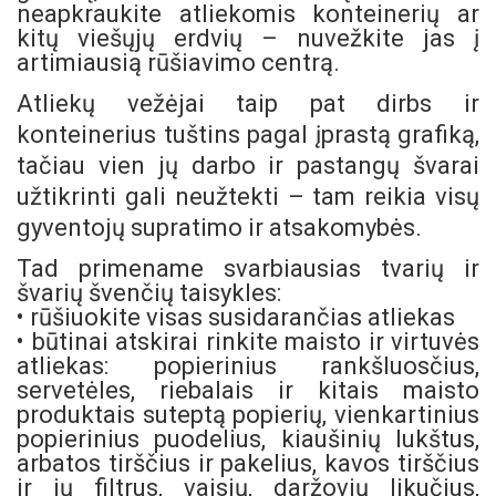
neapkraukite atliekomis konteinerių ar
kitų viešųjų erdvių – nuvežkite jas į
artimiausią rūšiavimo centrą.
Atliekų vežėjai taip pat dirbs ir
konteinerius tuštins pagal įprastą grafiką,
tačiau vien jų darbo ir pastangų švarai
užtikrinti gali neužtekti – tam reikia visų
gyventojų supratimo ir atsakomybės.
Tad primename svarbiausias tvarių ir
švarių švenčių taisykles:
• rūšiuokite visas susidarančias atliekas
• būtinai atskirai rinkite maisto ir virtuvės
atliekas: popierinius rankšluosčius,
servetėles, riebalais ir kitais maisto
produktais suteptą popierių, vienkartinius
popierinius puodelius, kiaušinių lukštus,
arbatos tirščius ir pakelius, kavos tirščius
ir jų filtrus, vaisių, daržovių likučius,