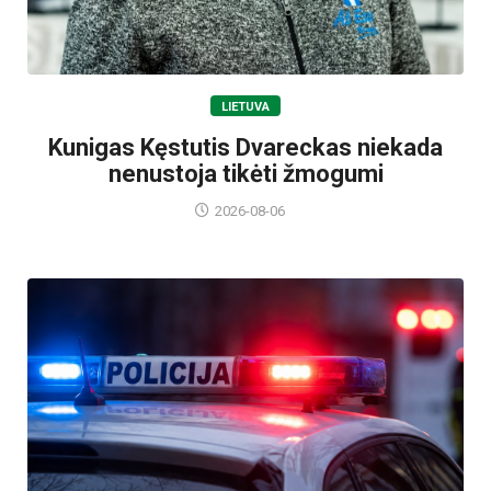
LIETUVA
Kunigas Kęstutis Dvareckas niekada
nenustoja tikėti žmogumi
2026-08-06