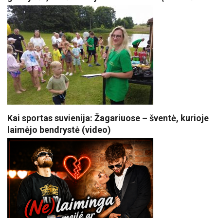
Kai sportas suvienija: Žagariuose – šventė, kurioje
laimėjo bendrystė (video)