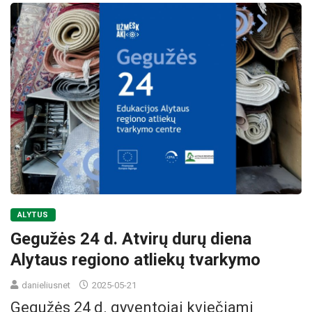
ALYTUS
Gegužės 24 d. Atvirų durų diena
Alytaus regiono atliekų tvarkymo
danieliusnet
2025-05-21
Gegužės 24 d. gyventojai kviečiami