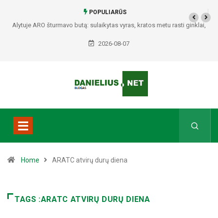
POPULIARŪS
Alytuje ARO šturmavo butą: sulaikytas vyras, kratos metu rasti ginklai,
Seirijuose – įtariami narkotikai BMW automobilyje
2026-08-07
Home
ARATC atvirų durų diena
TAGS :ARATC ATVIRŲ DURŲ DIENA