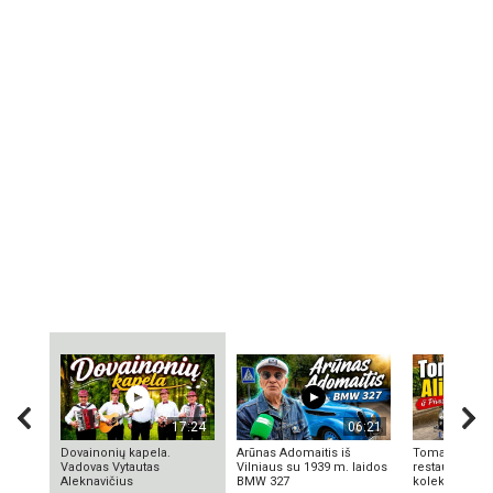
17:24
06:21
Dovainonių kapela.
Arūnas Adomaitis iš
Tomas Aliulis
Vadovas Vytautas
Vilniaus su 1939 m. laidos
restauratorius
Aleknavičius
BMW 327
kolekcionieriu