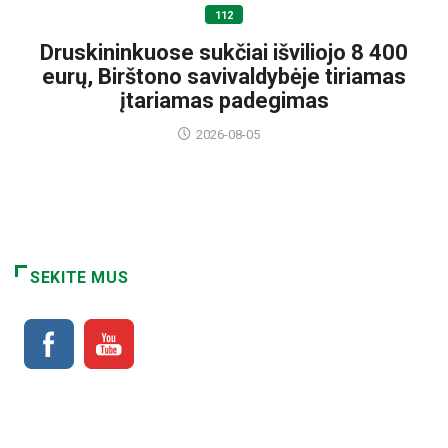
112
Druskininkuose sukčiai išviliojo 8 400
eurų, Birštono savivaldybėje tiriamas
įtariamas padegimas
2026-08-05
SEKITE MUS