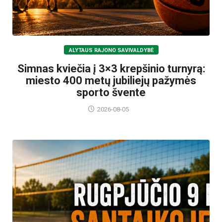
ALYTAUS RAJONO SAVIVALDYBĖ
Simnas kviečia į 3×3 krepšinio turnyrą:
miesto 400 metų jubiliejų pažymės
sporto švente
2026-08-05