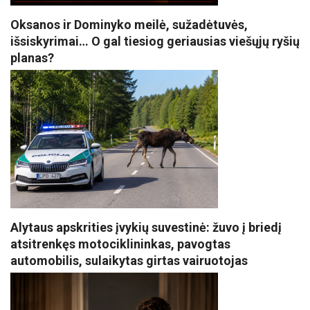
Oksanos ir Dominyko meilė, sužadėtuvės,
išsiskyrimai… O gal tiesiog geriausias viešųjų ryšių
planas?
Alytaus apskrities įvykių suvestinė: žuvo į briedį
atsitrenkęs motociklininkas, pavogtas
automobilis, sulaikytas girtas vairuotojas