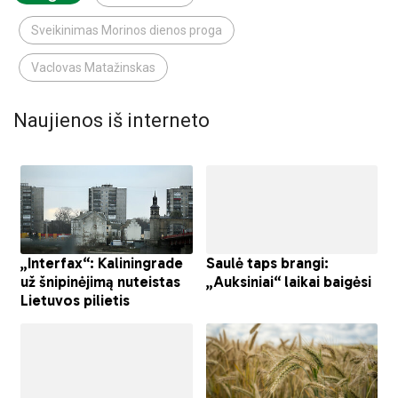
Sveikinimas Morinos dienos proga
Vaclovas Matažinskas
Naujienos iš interneto