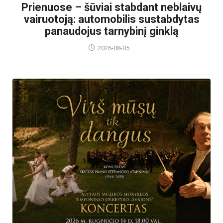
Prienuose – šūviai stabdant neblaivų
vairuotoją: automobilis sustabdytas
panaudojus tarnybinį ginklą
2026-08-05