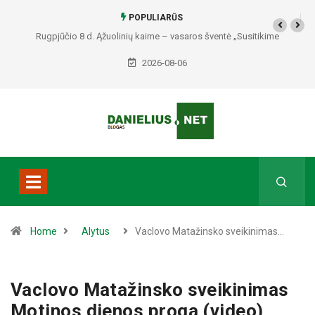
POPULIARŪS
Rugpjūčio 8 d. Ąžuolinių kaime – vasaros šventė „Susitikime
Ąžuoliniuose“
2026-08-06
Home
Alytus
Vaclovo Matažinsko sveikinimas…
Vaclovo Matažinsko sveikinimas
Motinos dienos proga (video)