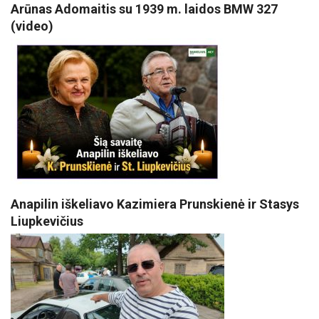
Arūnas Adomaitis su 1939 m. laidos BMW 327
(video)
Anapilin iškeliavo Kazimiera Prunskienė ir Stasys
Liupkevičius