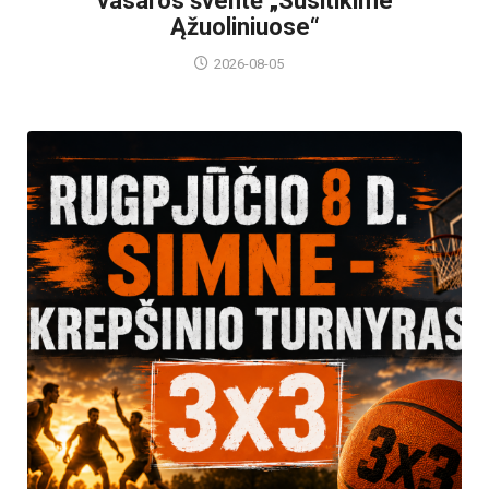
vasaros šventė „Susitikime
Ąžuoliniuose“
2026-08-05