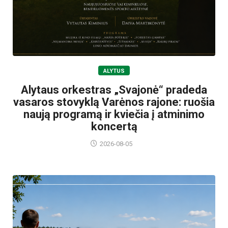
ALYTUS
Alytaus orkestras „Svajonė“ pradeda
vasaros stovyklą Varėnos rajone: ruošia
naują programą ir kviečia į atminimo
koncertą
2026-08-05