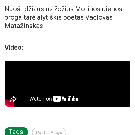
Nuoširdžiausius žožius Motinos dienos
proga tarė alytiškis poetas Vaclovas
Matažinskas.
Video:
Tags:
Poetas Vacys