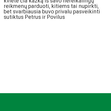
kvietė čia kažką iš savo nereikalingų
reikmenų parduoti, kitiems tai nupirkti,
bet svarbiausia buvo privalu pasveikinti
sutiktus Petrus ir Povilus