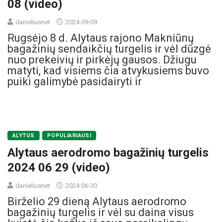
08 (video)
danieliusnet
2024-09-09
Rugsėjo 8 d. Alytaus rajono Makniūnų
bagažinių sendaikčių turgelis ir vėl dūzgė
nuo prekeivių ir pirkėjų gausos. Džiugu
matyti, kad visiems čia atvykusiems buvo
puiki galimybė pasidairyti ir
ALYTUS
POPULIARIAUSI
Alytaus aerodromo bagažinių turgelis
2024 06 29 (video)
danieliusnet
2024-06-30
Birželio 29 dieną Alytaus aerodromo
bagažinių turgelis ir vėl su daina visus