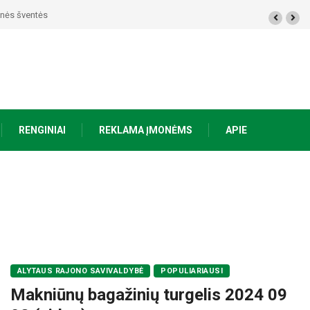
tinės šventės
RENGINIAI
REKLAMA ĮMONĖMS
APIE
ALYTAUS RAJONO SAVIVALDYBĖ
POPULIARIAUSI
Makniūnų bagažinių turgelis 2024 09