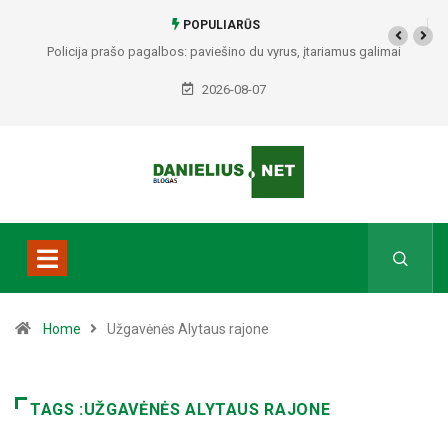
POPULIARŪS
Policija prašo pagalbos: paviešino du vyrus, įtariamus galimai
padariusius vagystes Alytuje ir Dauguose
2026-08-07
Home
Užgavėnės Alytaus rajone
TAGS :UŽGAVĖNĖS ALYTAUS RAJONE