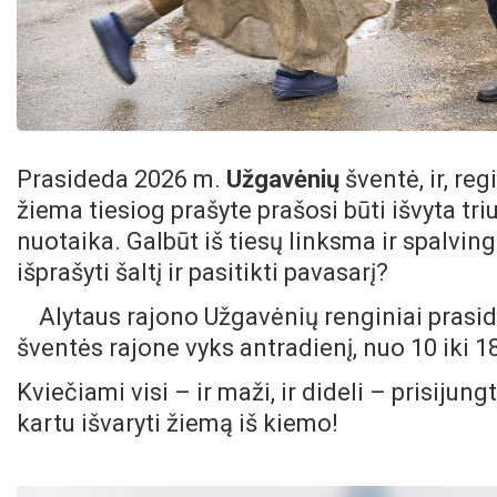
Prasideda 2026 m.
Užgavėnių
šventė, ir, reg
žiema tiesiog prašyte prašosi būti išvyta tri
nuotaika. Galbūt iš tiesų linksma ir spalvi
išprašyti šaltį ir pasitikti pavasarį?
Alytaus rajono Užgavėnių renginiai prasi
šventės rajone vyks antradienį, nuo 10 iki 1
Kviečiami visi – ir maži, ir dideli – prisijun
kartu išvaryti žiemą iš kiemo!