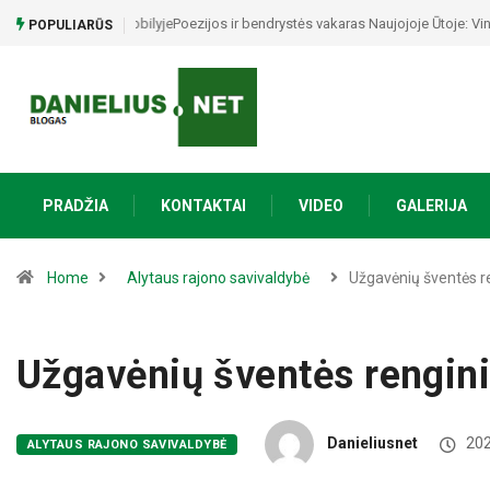
Poezijos ir bendrystės vakaras Naujojoje Ūtoje: Vinco My
POPULIARŪS
PRADŽIA
KONTAKTAI
VIDEO
GALERIJA
Home
Alytaus rajono savivaldybė
Užgavėnių šventės r
Užgavėnių šventės rengini
Danieliusnet
202
ALYTAUS RAJONO SAVIVALDYBĖ