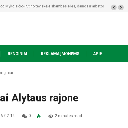
kolaičio-Putino tėviškėje skambės eilės, dainos ir arbatos puodelių šiluma
RENGINIAI
REKLAMA ĮMONĖMS
APIE
enginiai…
ai Alytaus rajone
6-02-14
0
2 minutes read