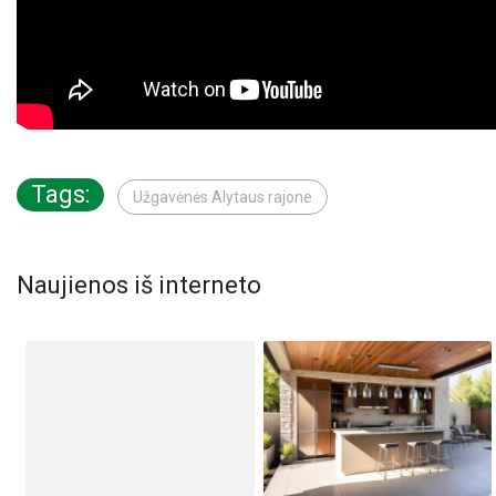
Tags:
Užgavėnės Alytaus rajone
Naujienos iš interneto