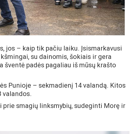
is, jos – kaip tik pačiu laiku. Įsismarkavusi
ukšmingai, su dainomis, šokiais ir gera
nga šventė padės pagaliau iš mūsų krašto
dės Punioje – sekmadienį 14 valandą. Kitos
8 valandos.
gti prie smagių linksmybių, sudeginti Morę ir