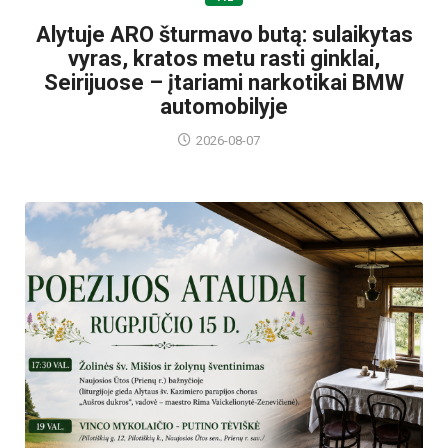
Alytuje ARO šturmavo butą: sulaikytas
vyras, kratos metu rasti ginklai,
Seirijuose – įtariami narkotikai BMW
automobilyje
2026-08-07