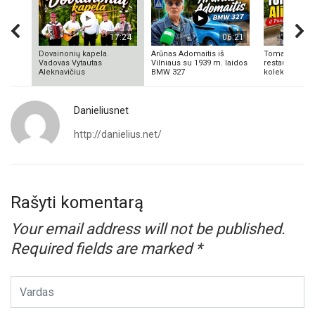
17:24
06:21
Dovainonių kapela.
Arūnas Adomaitis iš
Tomas Aliulis
Vadovas Vytautas
Vilniaus su 1939 m. laidos
restauratorius
Aleknavičius
BMW 327
kolekcionieriu
Danieliusnet
http://danielius.net/
Rašyti komentarą
Your email address will not be published.
Required fields are marked
*