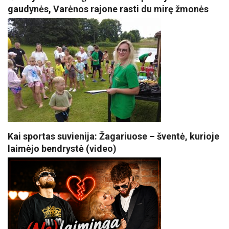
gaudynės, Varėnos rajone rasti du mirę žmonės
Kai sportas suvienija: Žagariuose – šventė, kurioje
laimėjo bendrystė (video)