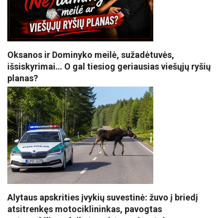
Oksanos ir Dominyko meilė, sužadėtuvės,
išsiskyrimai… O gal tiesiog geriausias viešųjų ryšių
planas?
Alytaus apskrities įvykių suvestinė: žuvo į briedį
atsitrenkęs motociklininkas, pavogtas