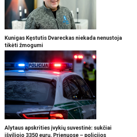
Kunigas Kęstutis Dvareckas niekada nenustoja
tikėti žmogumi
Alytaus apskrities įvykių suvestinė: sukčiai
išviliojo 3350 eurų, Prienuose – policijos