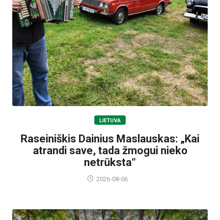
LIETUVA
Raseiniškis Dainius Maslauskas: „Kai
atrandi save, tada žmogui nieko
netrūksta“
2026-08-06