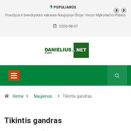
POPULIARŪS
Poezijos ir bendrystės vakaras Naujojoje Ūtoje: Vinco Mykolaičio-Putino
tėviškėje skambės eilės, dainos ir arbatos puodelių šiluma
2026-08-07
Home
Naujienos
Tikintis gandras
Tikintis gandras