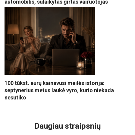
automobilis, sulaikytas girtas vairuotojas
100 tūkst. eurų kainavusi meilės istorija:
septynerius metus laukė vyro, kurio niekada
nesutiko
VISI POPULIARIAUSI
Daugiau straipsnių