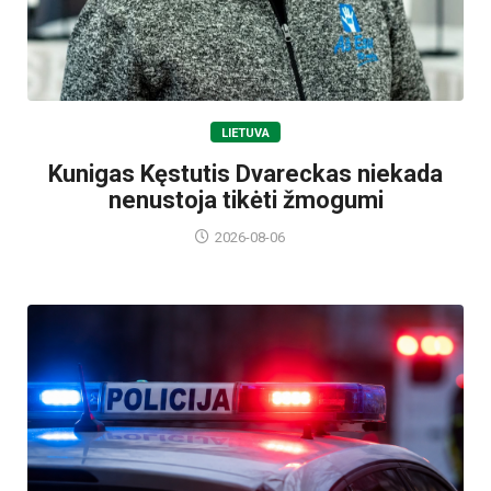
LIETUVA
Kunigas Kęstutis Dvareckas niekada
nenustoja tikėti žmogumi
2026-08-06