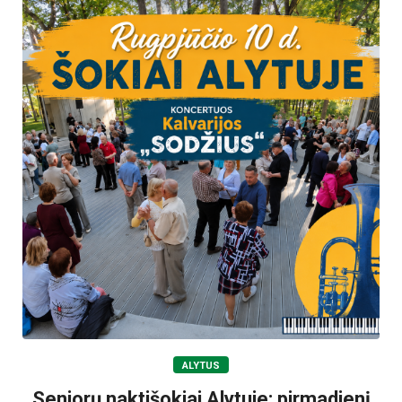
ALYTUS
Senjorų naktišokiai Alytuje: pirmadienį