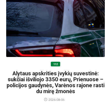
112
Alytaus apskrities įvykių suvestinė:
sukčiai išviliojo 3350 eurų, Prienuose –
policijos gaudynės, Varėnos rajone rasti
du mirę žmonės
2026-08-06