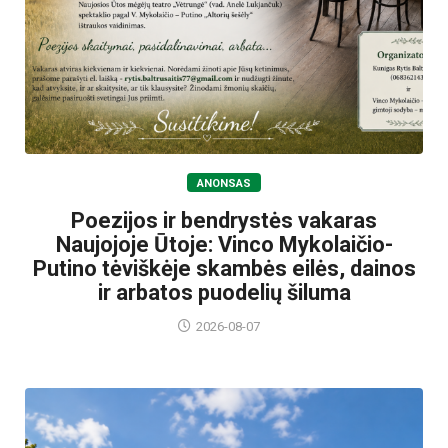
ANONSAS
Poezijos ir bendrystės vakaras
Naujojoje Ūtoje: Vinco Mykolaičio-
Putino tėviškėje skambės eilės, dainos
ir arbatos puodelių šiluma
2026-08-07