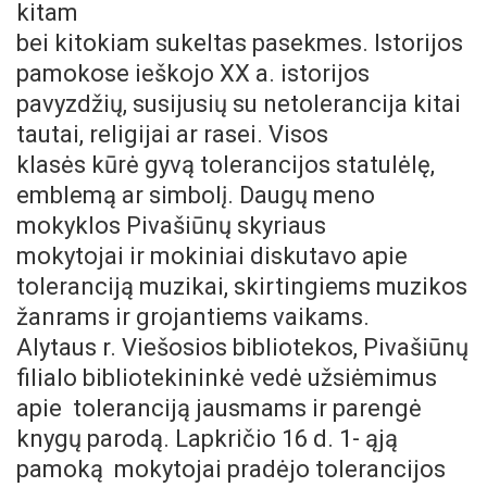
kitam
bei kitokiam sukeltas pasekmes. Istorijos
pamokose ieškojo XX a. istorijos
pavyzdžių, susijusių su netolerancija kitai
tautai, religijai ar rasei. Visos
klasės kūrė gyvą tolerancijos statulėlę,
emblemą ar simbolį. Daugų meno
mokyklos Pivašiūnų skyriaus
mokytojai ir mokiniai diskutavo apie
toleranciją muzikai, skirtingiems muzikos
žanrams ir grojantiems vaikams.
Alytaus r. Viešosios bibliotekos, Pivašiūnų
filialo bibliotekininkė vedė užsiėmimus
apie
toleranciją jausmams ir parengė
knygų parodą.
Lapkričio 16 d. 1- ąją
pamoką mokytojai pradėjo tolerancijos