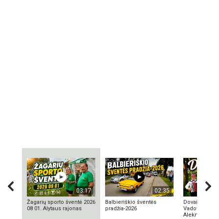
03:17
02:35
Žagarių sporto šventė 2026
Balbieriškio šventės
Dovainonių ka
08 01. Alytaus rajonas
pradžia-2026
Vadovas Vyta
Aleknavičius