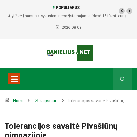
POPULIARŪS
Alytiškė į namus atvykusiam nepažįstamajam atidavė 15 tūkst. eurų –
policija pradėjo tyrimą
2026-08-08
Home
Straipsniai
Tolerancijos savaitė Pivašiūnų…
Tolerancijos savaitė Pivašiūnų
gimnazijoje