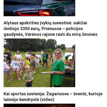
Alytaus apskrities įvykių suvestinė: sukčiai
išviliojo 3350 eurų, Prienuose – policijos
gaudynės, Varėnos rajone rasti du mirę žmonės
Kai sportas suvienija: Žagariuose – šventė, kurioje
laimėjo bendrystė (video)