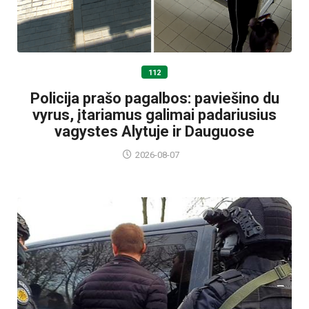
112
Policija prašo pagalbos: paviešino du
vyrus, įtariamus galimai padariusius
vagystes Alytuje ir Dauguose
2026-08-07