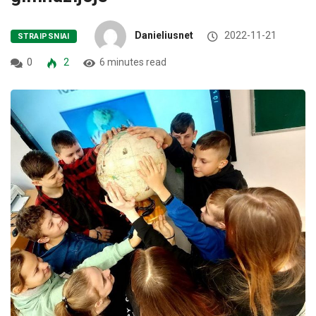
Danieliusnet
2022-11-21
STRAIPSNIAI
0
2
6 minutes read