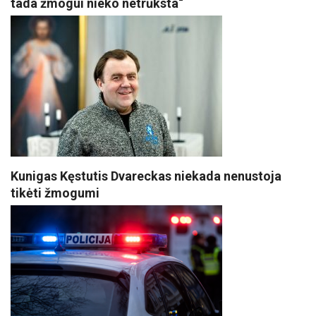
tada žmogui nieko netrūksta“
Kunigas Kęstutis Dvareckas niekada nenustoja
tikėti žmogumi