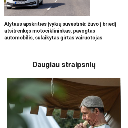
Alytaus apskrities įvykių suvestinė: žuvo į briedį
atsitrenkęs motociklininkas, pavogtas
automobilis, sulaikytas girtas vairuotojas
VISI POPULIARIAUSI
Daugiau straipsnių