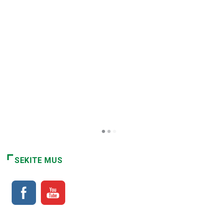
LIETUVA
Raseiniškis Dainius Maslauskas: „Kai
atrandi save, tada žmogui nieko
netrūksta“
2026-08-06
SEKITE MUS