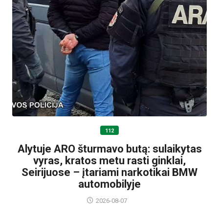
112
Alytuje ARO šturmavo butą: sulaikytas
vyras, kratos metu rasti ginklai,
Seirijuose – įtariami narkotikai BMW
automobilyje
2026-08-07