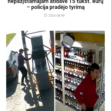
nepažįstamajam atidavė 15 tūkst. eurų
– policija pradėjo tyrimą
2026-08-08