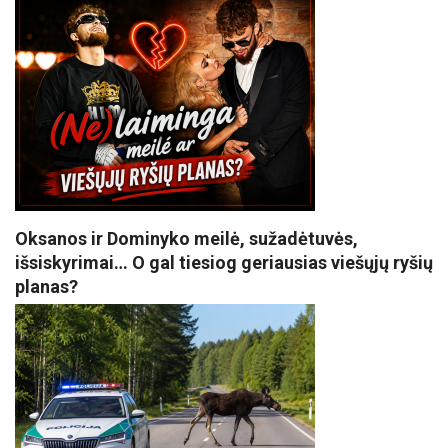
Oksanos ir Dominyko meilė, sužadėtuvės,
išsiskyrimai… O gal tiesiog geriausias viešųjų ryšių
planas?