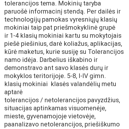
tolerancijos tema. Mokinių taryba
paruošė informacinį stendą. Per dailės ir
technologijų pamokas vyresniųjų klasių
mokiniai taip pat priešmokyklinė grupė
ir 1-4 klasių mokiniai kartu su mokytojais
piešė piešinius, darė koliažus, aplikacijas,
kūrė maketus, kurie susiję su Tolerancijos
namo idėja. Darbelius iškabino ir
demonstravo ant savo klasės durų ir
mokyklos teritorijoje. 5-8, I-IV gimn.
klasių mokiniai klasės valandėlių metu
aptarė
tolerancijos / netolerancijos pavyzdžius,
situacijas aptinkamas visuomenėje,
mieste, gyvenamojoje vietovėje,
paanalizavo netolerancijos, priešiškumo