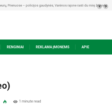
ardijo, kuriuose regionuose bus pavojingiausia
RENGINIAI
REKLAMA ĮMONĖMS
APIE
eo)
1 minute read