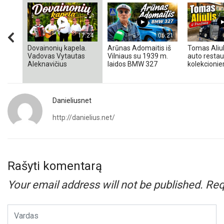
17:24
06:21
Dovainonių kapela.
Arūnas Adomaitis iš
Tomas Aliul
Vadovas Vytautas
Vilniaus su 1939 m.
auto restaur
Aleknavičius
laidos BMW 327
kolekcionieri
Danieliusnet
http://danielius.net/
Rašyti komentarą
Your email address will not be published.
Req