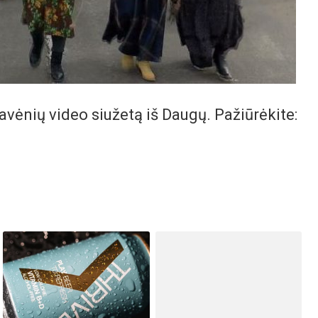
vėnių video siužetą iš Daugų. Pažiūrėkite: