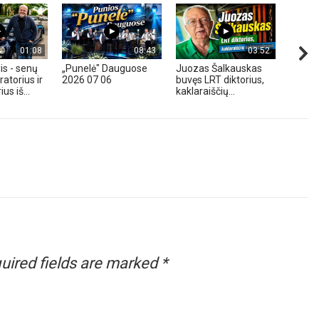
01:08
08:43
03:52
is - senų
„Punelė" Dauguose
Juozas Šalkauskas
„Hond
atorius ir
2026 07 06
buvęs LRT diktorius,
m. - A
us iš...
kaklaraiščių...
Zavadz
uired fields are marked
*