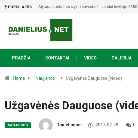
Orai Lietuvoje: po 32 laipsnių kaitros smogs audros – įv
POPULIARŪS
PRADŽIA
KONTAKTAI
VIDEO
GALERIJA
Home
Naujienos
Užgavėnės Dauguose (video)
Užgavėnės Dauguose (vid
Danieliusnet
2017-02-28
0
NAUJIENOS