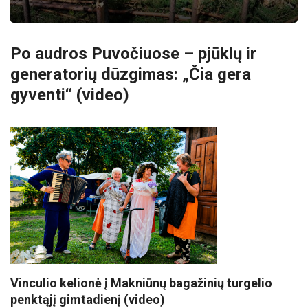
Po audros Puvočiuose – pjūklų ir
generatorių dūzgimas: „Čia gera
gyventi“ (video)
Vinculio kelionė į Makniūnų bagažinių turgelio
penktąjį gimtadienį (video)