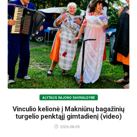
ALYTAUS RAJONO SAVIVALDYBĖ
Vinculio kelionė į Makniūnų bagažinių
turgelio penktąjį gimtadienį (video)
2026-08-09