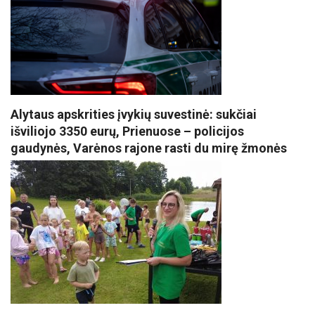
Alytaus apskrities įvykių suvestinė: sukčiai
išviliojo 3350 eurų, Prienuose – policijos
gaudynės, Varėnos rajone rasti du mirę žmonės