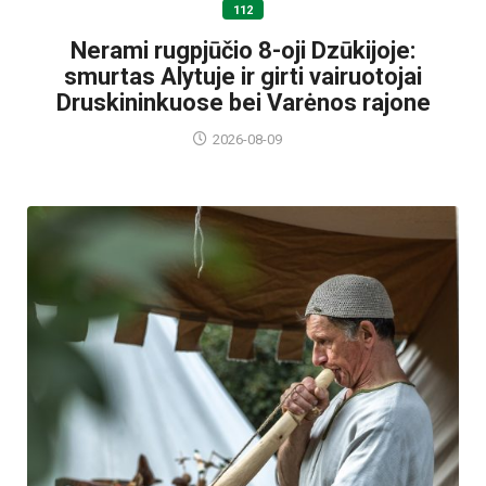
112
Nerami rugpjūčio 8-oji Dzūkijoje:
smurtas Alytuje ir girti vairuotojai
Druskininkuose bei Varėnos rajone
2026-08-09