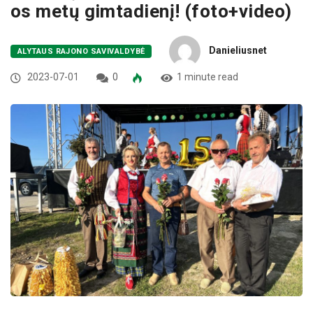
os metų gimtadienį! (foto+video)
Danieliusnet
ALYTAUS RAJONO SAVIVALDYBĖ
2023-07-01
0
1 minute read