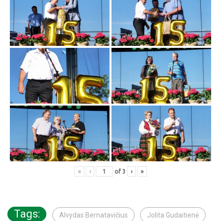
«
‹
of
3
›
»
Tags:
Alvydas Bernatavičius
Jolita Gudaitienė