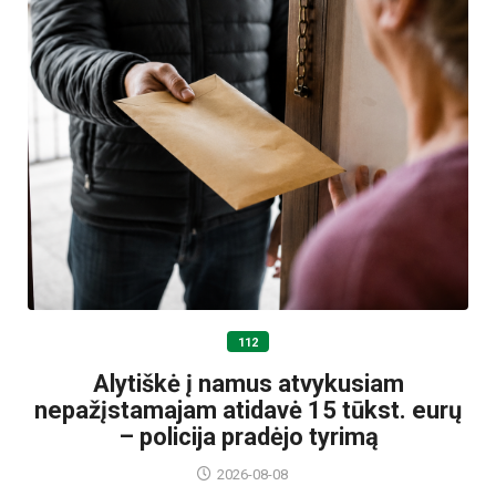
112
Alytiškė į namus atvykusiam
nepažįstamajam atidavė 15 tūkst. eurų
– policija pradėjo tyrimą
2026-08-08