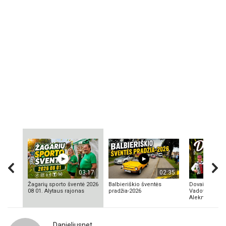
03:17
02:35
Žagarių sporto šventė 2026
Balbieriškio šventės
Dovainonių ka
08 01. Alytaus rajonas
pradžia-2026
Vadovas Vyta
Aleknavičius
Danieliusnet