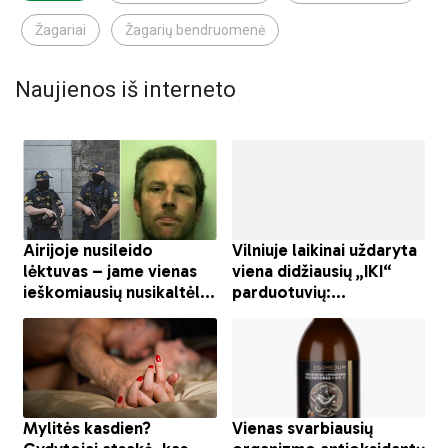
Žagariai
Žagarių bendruomenė
Naujienos iš interneto