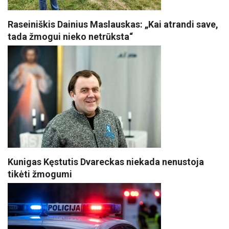
Raseiniškis Dainius Maslauskas: „Kai atrandi save,
tada žmogui nieko netrūksta“
Kunigas Kęstutis Dvareckas niekada nenustoja
tikėti žmogumi