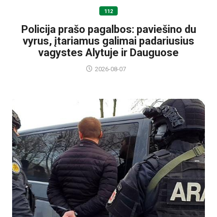
112
Policija prašo pagalbos: paviešino du
vyrus, įtariamus galimai padariusius
vagystes Alytuje ir Dauguose
2026-08-07