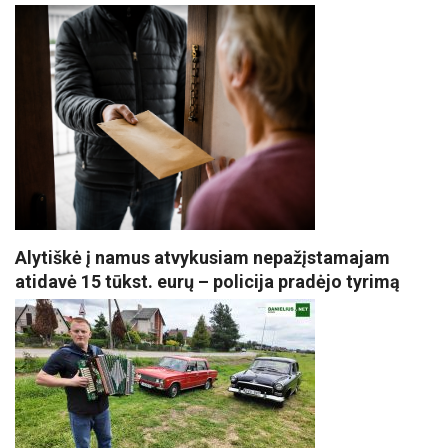
Alytiškė į namus atvykusiam nepažįstamajam
atidavė 15 tūkst. eurų – policija pradėjo tyrimą