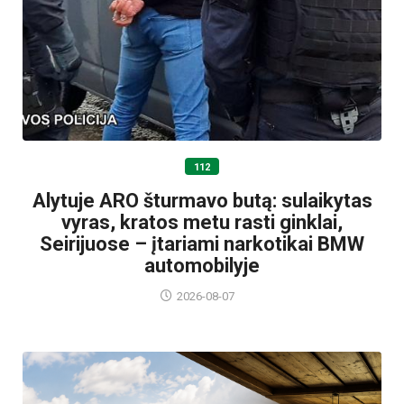
112
Alytuje ARO šturmavo butą: sulaikytas
vyras, kratos metu rasti ginklai,
Seirijuose – įtariami narkotikai BMW
automobilyje
2026-08-07