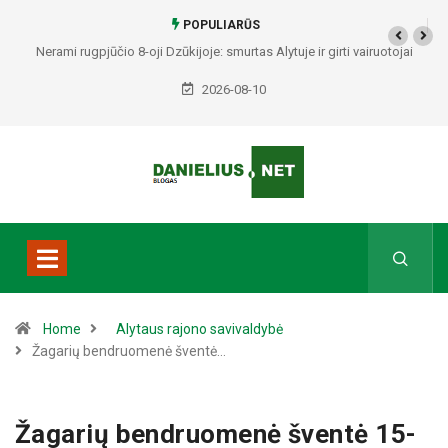
POPULIARŪS
Nerami rugpjūčio 8-oji Dzūkijoje: smurtas Alytuje ir girti vairuotojai
Druskininkuose bei Varėnos rajone
2026-08-10
Home
Alytaus rajono savivaldybė
Žagarių bendruomenė šventė…
Žagarių bendruomenė šventė 15-