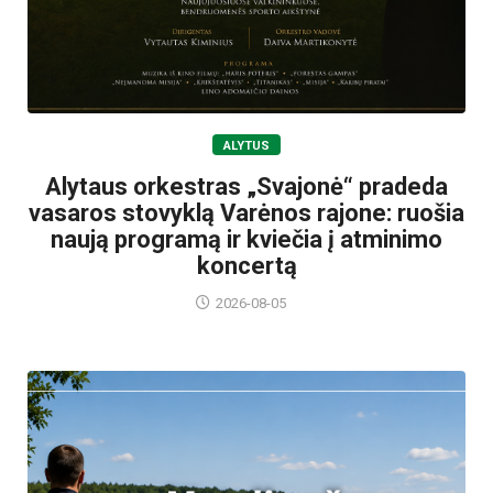
ALYTUS
Alytaus orkestras „Svajonė“ pradeda
vasaros stovyklą Varėnos rajone: ruošia
naują programą ir kviečia į atminimo
koncertą
2026-08-05