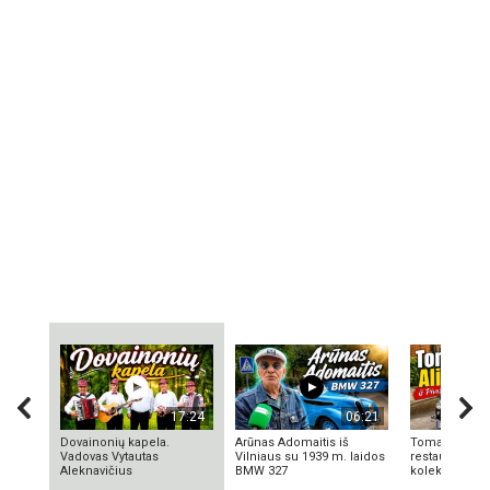
17:24
06:21
Dovainonių kapela.
Arūnas Adomaitis iš
Tomas Aliulis
Vadovas Vytautas
Vilniaus su 1939 m. laidos
restauratorius
Aleknavičius
BMW 327
kolekcionieriu