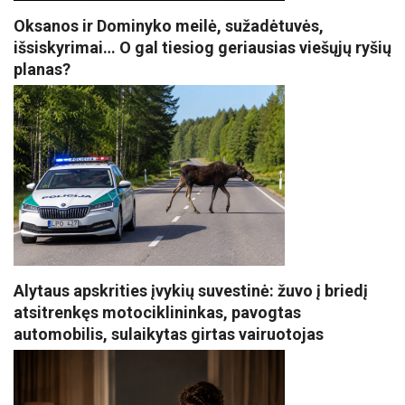
Oksanos ir Dominyko meilė, sužadėtuvės,
išsiskyrimai… O gal tiesiog geriausias viešųjų ryšių
planas?
Alytaus apskrities įvykių suvestinė: žuvo į briedį
atsitrenkęs motociklininkas, pavogtas
automobilis, sulaikytas girtas vairuotojas