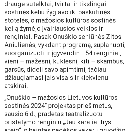
drauge sutelktai, tvirtai ir tikslingai
sostinės keliu žygiavo iki paskutinės
stotelės, o mažosios kultūros sostinės
kelią žymėjo įvairiausios veiklos ir
renginiai. Pasak Onuškio seniūnės Zitos
Aniulienės, vykdant programą, suplanuoti,
suorganizuoti ir įgyvendinti 54 renginiai,
vieni – mažesni, kuklesni, kiti – skambūs,
garsūs, dideli savo apimtimi, tačiau
džiaugiamasi jais visais ir kiekvienu
atskirai.
„Onuškio – mažosios Lietuvos kultūros
sostinės 2024“ projektas prieš metus,
sausio 6 d., pradėtas teatralizuotu
pristatymo renginiu „Jau karaliai trys
atėjo“, o baigtas padėkos vakaru gruodžio