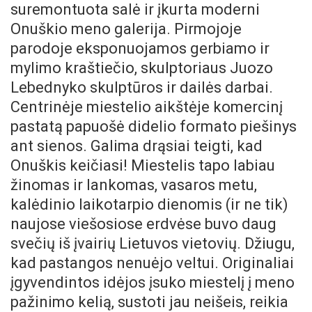
suremontuota salė ir įkurta moderni
Onuškio meno galerija. Pirmojoje
parodoje eksponuojamos gerbiamo ir
mylimo kraštiečio, skulptoriaus Juozo
Lebednyko skulptūros ir dailės darbai.
Centrinėje miestelio aikštėje komercinį
pastatą papuošė didelio formato piešinys
ant sienos. Galima drąsiai teigti, kad
Onuškis keičiasi! Miestelis tapo labiau
žinomas ir lankomas, vasaros metu,
kalėdinio laikotarpio dienomis (ir ne tik)
naujose viešosiose erdvėse buvo daug
svečių iš įvairių Lietuvos vietovių. Džiugu,
kad pastangos nenuėjo veltui. Originaliai
įgyvendintos idėjos įsuko miestelį į meno
pažinimo kelią, sustoti jau neišeis, reikia