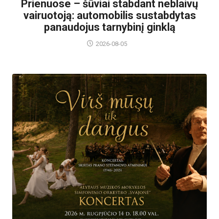
Prienuose – šūviai stabdant neblaivų
vairuotoją: automobilis sustabdytas
panaudojus tarnybinį ginklą
2026-08-05