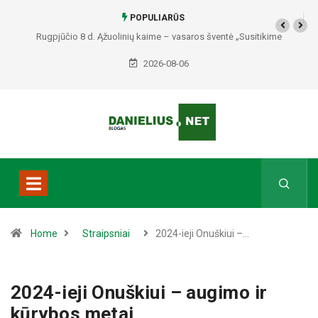
POPULIARŪS
Simnas kviečia į 3×3 krepšinio turnyrą: miesto 400 metų jubiliejų
pažymės sporto švente
2026-08-06
Home
Straipsniai
2024-ieji Onuškiui –…
2024-ieji Onuškiui – augimo ir
kūrybos metai