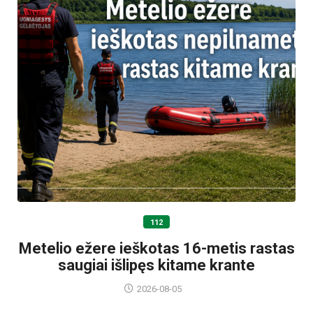
112
Metelio ežere ieškotas 16-metis rastas
saugiai išlipęs kitame krante
2026-08-05