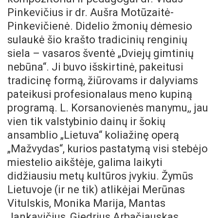
Pinkevičius ir dr. Aušra Motūzaitė-
Pinkevičienė. Didelio žmonių dėmesio
sulaukė šio krašto tradicinių renginių
siela – vasaros šventė „Dviejų gimtinių
nebūna“. Ji buvo išskirtinė, pakeitusi
tradicinę formą, žiūrovams ir dalyviams
pateikusi profesionalaus meno kupiną
programą. L. Korsanovienės manymu,, jau
vien tik valstybinio dainų ir šokių
ansamblio „Lietuva“ koliažinę operą
„Mažvydas“, kurios pastatymą visi stebėjo
miestelio aikštėje, galima laikyti
didžiausiu metų kultūros įvykiu. Žymūs
Lietuvoje (ir ne tik) atlikėjai Merūnas
Vitulskis, Monika Marija, Mantas
Jankavičius, Giedrius Arbačiauskas,