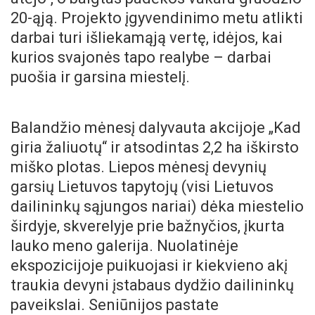
20-ąją. Projekto įgyvendinimo metu atlikti
darbai turi išliekamąją vertę, idėjos, kai
kurios svajonės tapo realybe – darbai
puošia ir garsina miestelį.
Balandžio mėnesį dalyvauta akcijoje „Kad
giria žaliuotų“ ir atsodintas 2,2 ha iškirsto
miško plotas. Liepos mėnesį devynių
garsių Lietuvos tapytojų (visi Lietuvos
dailininkų sąjungos nariai) dėka miestelio
širdyje, skverelyje prie bažnyčios, įkurta
lauko meno galerija. Nuolatinėje
ekspozicijoje puikuojasi ir kiekvieno akį
traukia devyni įstabaus dydžio dailininkų
paveikslai. Seniūnijos pastate