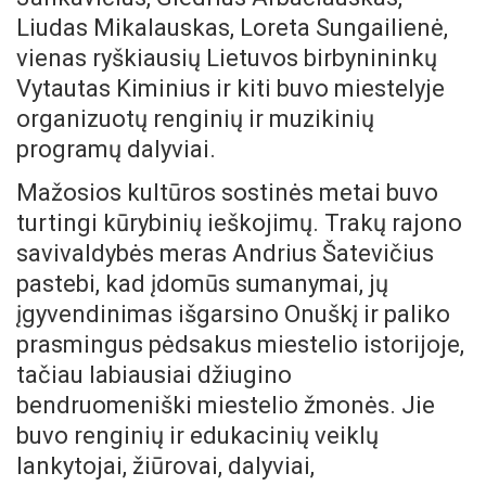
Liudas Mikalauskas, Loreta Sungailienė,
vienas ryškiausių Lietuvos birbynininkų
Vytautas Kiminius ir kiti buvo miestelyje
organizuotų renginių ir muzikinių
programų dalyviai.
Mažosios kultūros sostinės metai buvo
turtingi kūrybinių ieškojimų. Trakų rajono
savivaldybės meras Andrius Šatevičius
pastebi, kad įdomūs sumanymai, jų
įgyvendinimas išgarsino Onuškį ir paliko
prasmingus pėdsakus miestelio istorijoje,
tačiau labiausiai džiugino
bendruomeniški miestelio žmonės. Jie
buvo renginių ir edukacinių veiklų
lankytojai, žiūrovai, dalyviai,