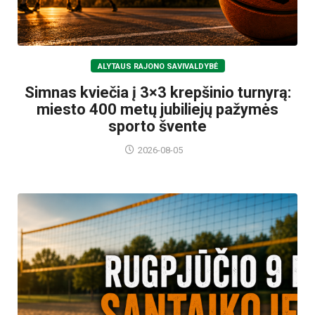
ALYTAUS RAJONO SAVIVALDYBĖ
Simnas kviečia į 3×3 krepšinio turnyrą:
miesto 400 metų jubiliejų pažymės
sporto švente
2026-08-05