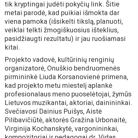
tik kryptingai judėti pokyčių link. Šitie
metai parodė, kad puikiai išmokta dar
viena pamoka (išsikelti tikslą, planuoti,
veiklai telkti žmogiškuosius išteklius,
pasidžiaugti rezultatu) ir jau ruošiamasi
kitai.
Projekto vadovė, kultūrinių renginių
organizatorė, Onuškio bendruomenės
pirmininkė Liuda Korsanovienė primena,
kad projekto metu miestelį aplankė
profesionalaus meno puoselėtojai, žymūs
Lietuvos muzikantai, aktoriai, dainininkai.
Svečiavosi Dainius Puišys, Aistė
Pilibavičiūtė, aktorės Gražina Urbonaitė,
Virginija Kochanskytė, vargonininkai,
kompozitoriai ir pedagogai dr. Vidas