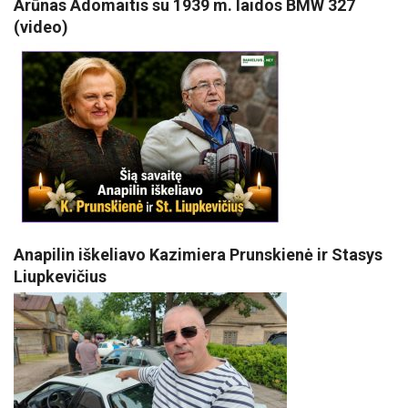
Arūnas Adomaitis su 1939 m. laidos BMW 327
(video)
Anapilin iškeliavo Kazimiera Prunskienė ir Stasys
Liupkevičius