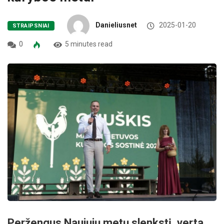
Danieliusnet
2025-01-20
STRAIPSNIAI
0
5 minutes read
Peržengus Naujųjų metų slenkstį, verta