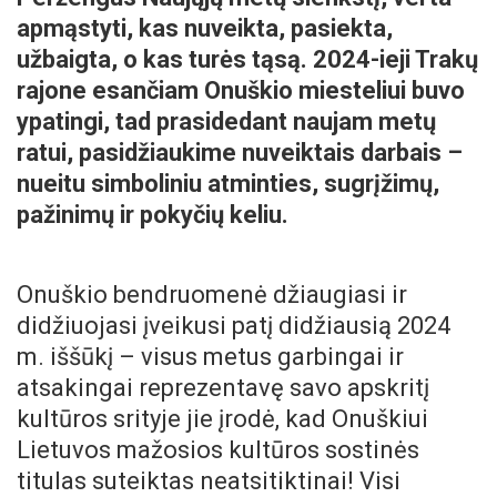
apmąstyti, kas nuveikta, pasiekta,
užbaigta, o kas turės tąsą. 2024-ieji Trakų
rajone esančiam Onuškio miesteliui buvo
ypatingi, tad prasidedant naujam metų
ratui, pasidžiaukime nuveiktais darbais –
nueitu simboliniu atminties, sugrįžimų,
pažinimų ir pokyčių keliu.
Onuškio bendruomenė džiaugiasi ir
didžiuojasi įveikusi patį didžiausią 2024
m. iššūkį – visus metus garbingai ir
atsakingai reprezentavę savo apskritį
kultūros srityje jie įrodė, kad Onuškiui
Lietuvos mažosios kultūros sostinės
titulas suteiktas neatsitiktinai! Visi