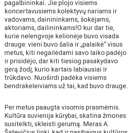
pagalbininkai. Jie plojo visiems
koncertavusiems kolektyvų nariams ir
vadovams, dainininkams, šokėjams,
aktoriams, dailininkams!O kur dar tie,
kurie nelengvoje kelionėje buvo visada
drauge: vieni buvo šalia ir „palaikė“ visus
metus, kiti negailėdami savo laiko padėjo
ir prisidėjo, dar kiti tiesiog pasakydavo
gerą žodį, kurio kartais labiausiai ir
trūkdavo. Nuoširdi padėka visiems
bendrakeleiviams už tai, kad buvo drauge.
Per metus paaugta visomis prasmėmis.
Kultūra suvienija kūrybai, skatina žmones
susitelkti, skleisti gerumą. Meras A.
Šatevičius linki, kad ir pasibaigus kultūros