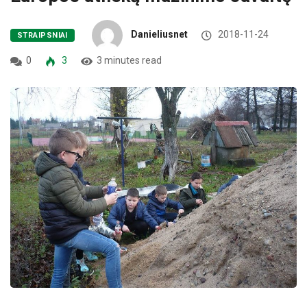
Danieliusnet
2018-11-24
STRAIPSNIAI
0
3
3 minutes read