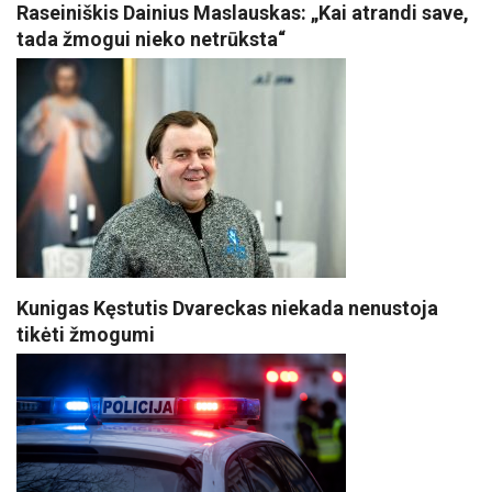
Raseiniškis Dainius Maslauskas: „Kai atrandi save,
tada žmogui nieko netrūksta“
Kunigas Kęstutis Dvareckas niekada nenustoja
tikėti žmogumi