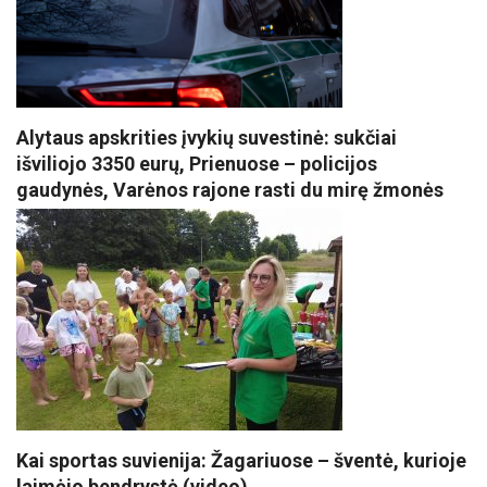
Alytaus apskrities įvykių suvestinė: sukčiai
išviliojo 3350 eurų, Prienuose – policijos
gaudynės, Varėnos rajone rasti du mirę žmonės
Kai sportas suvienija: Žagariuose – šventė, kurioje
laimėjo bendrystė (video)