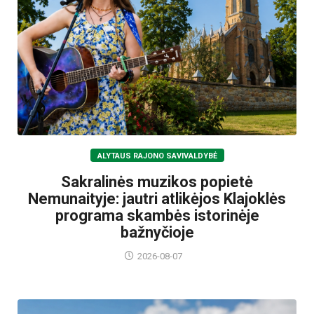
ALYTAUS RAJONO SAVIVALDYBĖ
Sakralinės muzikos popietė
Nemunaityje: jautri atlikėjos Klajoklės
programa skambės istorinėje
bažnyčioje
2026-08-07