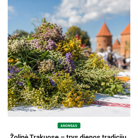
ANONSAS
Žolinė Trakuose – trys dienos tradicijų,