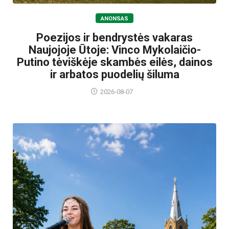
ANONSAS
Poezijos ir bendrystės vakaras
Naujojoje Ūtoje: Vinco Mykolaičio-
Putino tėviškėje skambės eilės, dainos
ir arbatos puodelių šiluma
2026-08-07