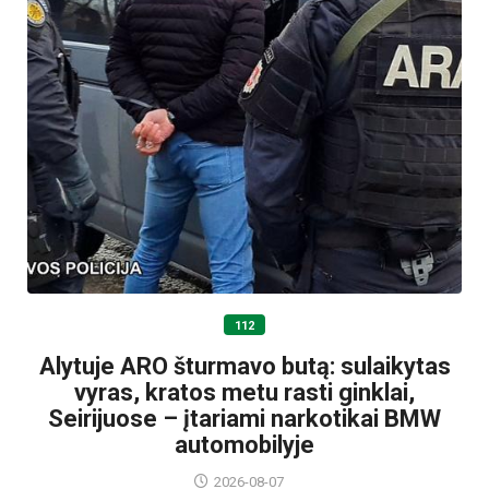
112
Alytuje ARO šturmavo butą: sulaikytas
vyras, kratos metu rasti ginklai,
Seirijuose – įtariami narkotikai BMW
automobilyje
2026-08-07