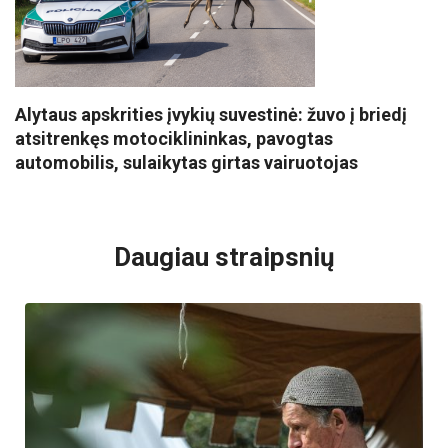
Alytaus apskrities įvykių suvestinė: žuvo į briedį
atsitrenkęs motociklininkas, pavogtas
automobilis, sulaikytas girtas vairuotojas
VISI POPULIARIAUSI
Daugiau straipsnių