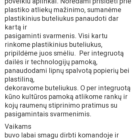
poveikiu aplinkai. Norėdami prisidėti prie
plastiko atliekų mažinimo, sumanėme
plastikinius buteliukus panaudoti dar
kartą ir
pasigaminti svarmenis. Visi kartu
rinkome plastikinius buteliukus,
pripildėme juos smėliu. Per integruotą
dailės ir technologijų pamoką,
panaudodami lipnų spalvotą popierių bei
plastiliną,
dekoravome buteliukus. O per integruotą
kūno kultūros pamoką atlikome rankų ir
kojų raumenų stiprinimo pratimus su
pasigamintais svarmenimis.
Vaikams
buvo labai smagu dirbti komandoje ir