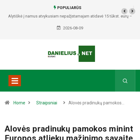
POPULIARŪS
Alytiškė į namus atvykusiam nepažįstamajam atidavė 15 tūkst. eurų –
policija pradėjo tyrimą
2026-08-09
Home
Straipsniai
Alovės pradinukų pamokos…
Alovės pradinukų pamokos minint
Europos atliekų mažinimo savaitę