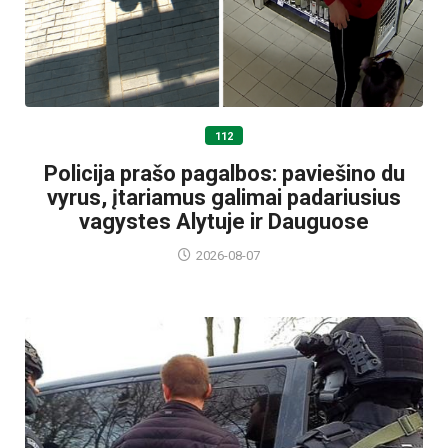
112
Policija prašo pagalbos: paviešino du
vyrus, įtariamus galimai padariusius
vagystes Alytuje ir Dauguose
2026-08-07