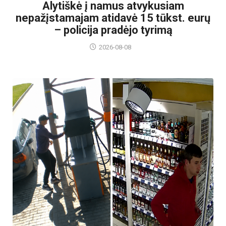
Alytiškė į namus atvykusiam
nepažįstamajam atidavė 15 tūkst. eurų
– policija pradėjo tyrimą
2026-08-08