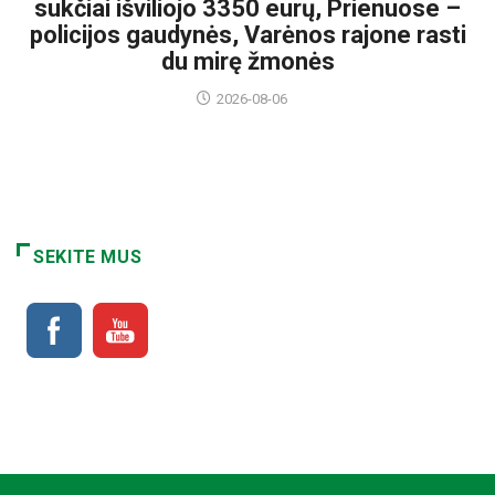
sukčiai išviliojo 3350 eurų, Prienuose –
policijos gaudynės, Varėnos rajone rasti
du mirę žmonės
2026-08-06
SEKITE MUS