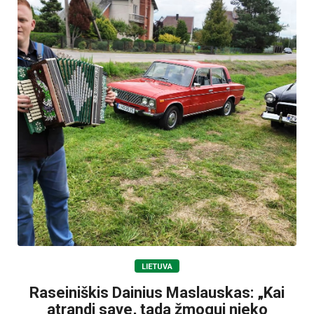
LIETUVA
Raseiniškis Dainius Maslauskas: „Kai
atrandi save, tada žmogui nieko