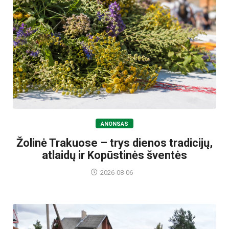
ANONSAS
Žolinė Trakuose – trys dienos tradicijų,
atlaidų ir Kopūstinės šventės
2026-08-06