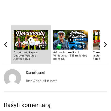
17:24
06:21
Dovainonių kapela.
Arūnas Adomaitis iš
Tomas Aliulis
Vadovas Vytautas
Vilniaus su 1939 m. laidos
restauratorius
Aleknavičius
BMW 327
kolekcionieriu
Danieliusnet
http://danielius.net/
Rašyti komentarą