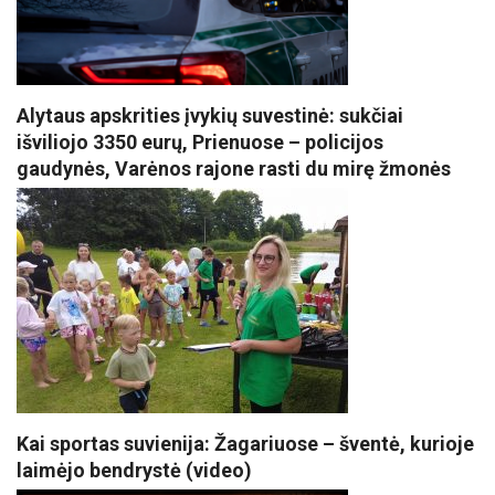
Alytaus apskrities įvykių suvestinė: sukčiai
išviliojo 3350 eurų, Prienuose – policijos
gaudynės, Varėnos rajone rasti du mirę žmonės
Kai sportas suvienija: Žagariuose – šventė, kurioje
laimėjo bendrystė (video)