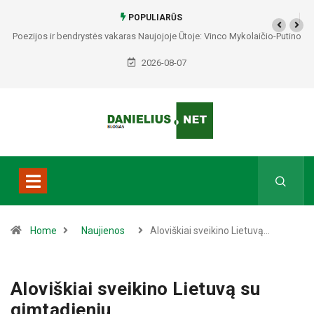
POPULIARŪS
Poezijos ir bendrystės vakaras Naujojoje Ūtoje: Vinco Mykolaičio-Putino
tėviškėje skambės eilės, dainos ir arbatos puodelių šiluma
2026-08-07
Home
Naujienos
Aloviškiai sveikino Lietuvą…
Aloviškiai sveikino Lietuvą su
gimtadieniu