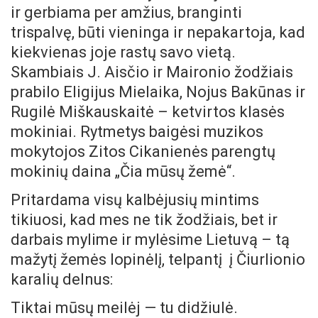
ir gerbiama per amžius, branginti
trispalvę, būti vieninga ir nepakartoja, kad
kiekvienas joje rastų savo vietą.
Skambiais J. Aisčio ir Maironio žodžiais
prabilo Eligijus Mielaika, Nojus Bakūnas ir
Rugilė Miškauskaitė – ketvirtos klasės
mokiniai. Rytmetys baigėsi muzikos
mokytojos Zitos Cikanienės parengtų
mokinių daina „Čia mūsų žemė“.
Pritardama visų kalbėjusių mintims
tikiuosi, kad mes ne tik žodžiais, bet ir
darbais mylime ir mylėsime Lietuvą – tą
mažytį žemės lopinėlį, telpantį
į Čiurlionio
karalių delnus:
Tiktai mūsų meilėj — tu didžiulė.