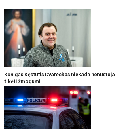
Kunigas Kęstutis Dvareckas niekada nenustoja
tikėti žmogumi