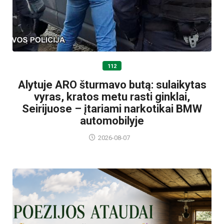
112
Alytuje ARO šturmavo butą: sulaikytas
vyras, kratos metu rasti ginklai,
Seirijuose – įtariami narkotikai BMW
automobilyje
2026-08-07