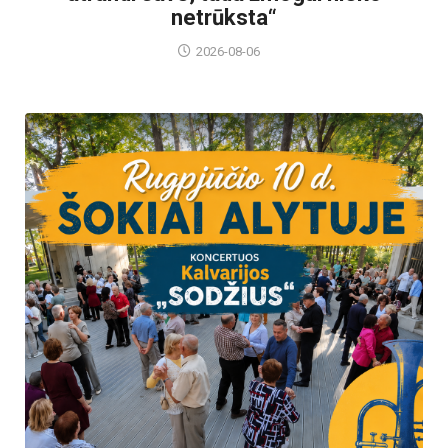
netrūksta“
2026-08-06