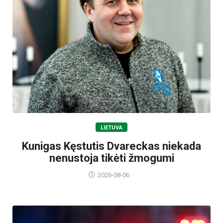
LIETUVA
Kunigas Kęstutis Dvareckas niekada
nenustoja tikėti žmogumi
2026-08-06