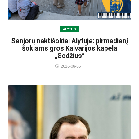
ALYTUS
Senjorų naktišokiai Alytuje: pirmadienį
šokiams gros Kalvarijos kapela
„Sodžius“
2026-08-06