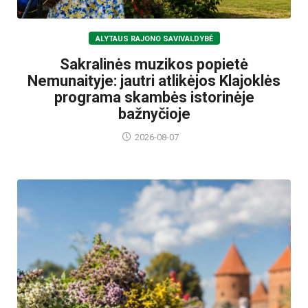
ALYTAUS RAJONO SAVIVALDYBĖ
Sakralinės muzikos popietė
Nemunaityje: jautri atlikėjos Klajoklės
programa skambės istorinėje
bažnyčioje
2026-08-07