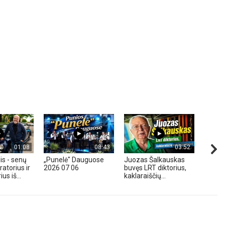
01:08
08:43
03:52
is - senų
„Punelė" Dauguose
Juozas Šalkauskas
„Hond
atorius ir
2026 07 06
buvęs LRT diktorius,
m. - A
us iš...
kaklaraiščių...
Zavadz