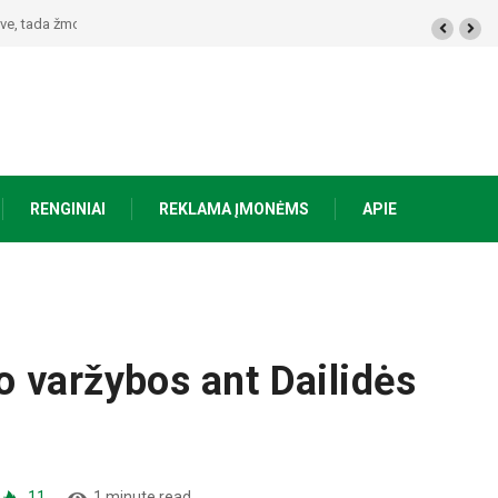
 žmogui nieko netrūksta“
RENGINIAI
REKLAMA ĮMONĖMS
APIE
 varžybos ant Dailidės
11
1 minute read