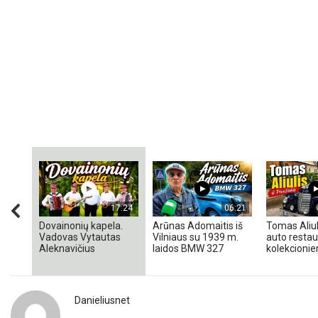
17:24
06:21
Dovainonių kapela.
Arūnas Adomaitis iš
Tomas Aliul
Vadovas Vytautas
Vilniaus su 1939 m.
auto restaur
Aleknavičius
laidos BMW 327
kolekcionieri
Danieliusnet