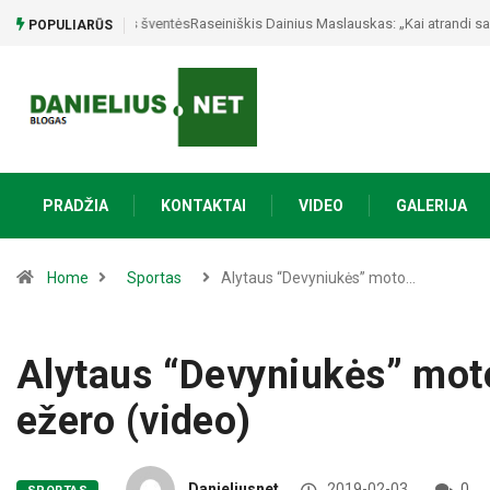
Raseiniškis Dainius Maslauskas: „Kai atrandi save, tada
POPULIARŪS
PRADŽIA
KONTAKTAI
VIDEO
GALERIJA
Home
Sportas
Alytaus “Devyniukės” moto…
Alytaus “Devyniukės” moto
ežero (video)
Danieliusnet
2019-02-03
0