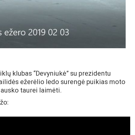
iklų klubas “Devyniukė” su prezidentu
ailidės ežerėlio ledo surengė puikias moto
ausko taurei laimėti.
žo: