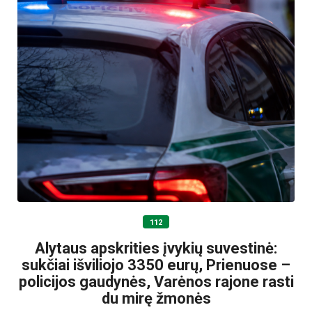
112
Alytaus apskrities įvykių suvestinė:
sukčiai išviliojo 3350 eurų, Prienuose –
policijos gaudynės, Varėnos rajone rasti
du mirę žmonės