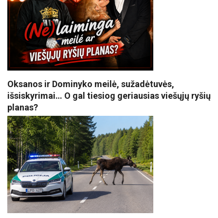
Oksanos ir Dominyko meilė, sužadėtuvės,
išsiskyrimai… O gal tiesiog geriausias viešųjų ryšių
planas?