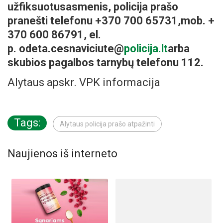
užfiksuotusasmenis, policija prašo
pranešti telefonu +370 700 65731,mob. +
370 600 86791, el.
p. odeta.cesnaviciute@
policija.lt
arba
skubios pagalbos tarnybų telefonu 112.
Alytaus apskr. VPK informacija
Tags:
Alytaus policija prašo atpažinti
Naujienos iš interneto