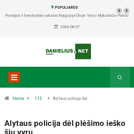
POPULIARŪS
Poezijos ir bendrystės vakaras Naujojoje Ūtoje: Vinco Mykolaičio-Putino
tėviškėje skambės eilės, dainos ir arbatos puodelių šiluma
2026-08-07
Home
112
Alytaus policija dėl…
Alytaus policija dėl plėšimo ieško
šių vyrų