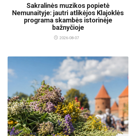
Sakralinės muzikos popietė
Nemunaityje: jautri atlikėjos Klajoklės
programa skambės istorinėje
bažnyčioje
2026-08-07