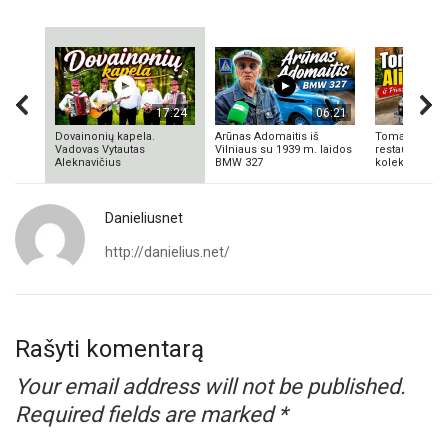
17:24
06:21
Dovainonių kapela.
Arūnas Adomaitis iš
Tomas Aliulis
Vadovas Vytautas
Vilniaus su 1939 m. laidos
restauratorius
Aleknavičius
BMW 327
kolekcionieriu
Danieliusnet
http://danielius.net/
Rašyti komentarą
Your email address will not be published.
Required fields are marked
*