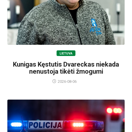
LIETUVA
Kunigas Kęstutis Dvareckas niekada
nenustoja tikėti žmogumi
2026-08-06