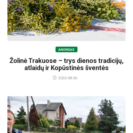
ANONSAS
Žolinė Trakuose – trys dienos tradicijų,
atlaidų ir Kopūstinės šventės
2026-08-06