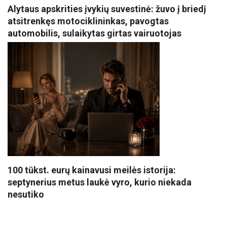
Alytaus apskrities įvykių suvestinė: žuvo į briedį
atsitrenkęs motociklininkas, pavogtas
automobilis, sulaikytas girtas vairuotojas
100 tūkst. eurų kainavusi meilės istorija:
septynerius metus laukė vyro, kurio niekada
nesutiko
VISI POPULIARIAUSI