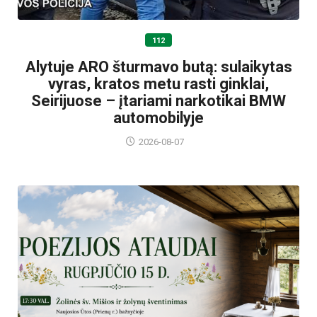
112
Alytuje ARO šturmavo butą: sulaikytas
vyras, kratos metu rasti ginklai,
Seirijuose – įtariami narkotikai BMW
automobilyje
2026-08-07