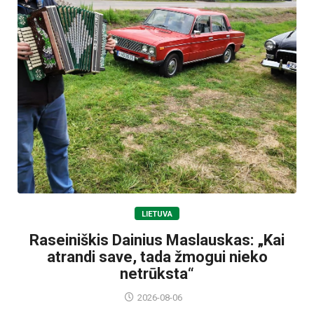
LIETUVA
Raseiniškis Dainius Maslauskas: „Kai
atrandi save, tada žmogui nieko
netrūksta“
2026-08-06