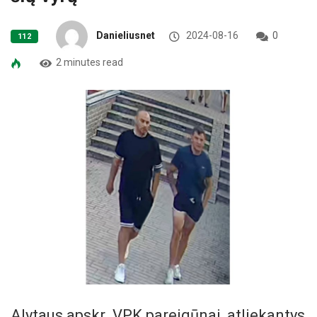
Danieliusnet
2024-08-16
0
112
2 minutes read
Alytaus apskr. VPK pareigūnai, atliekantys