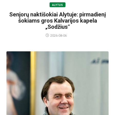
ALYTUS
Senjorų naktišokiai Alytuje: pirmadienį
šokiams gros Kalvarijos kapela
„Sodžius“
2026-08-06