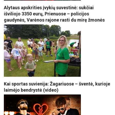
Alytaus apskrities įvykių suvestinė: sukčiai
išviliojo 3350 eurų, Prienuose – policijos
gaudynės, Varėnos rajone rasti du mirę žmonės
Kai sportas suvienija: Žagariuose – šventė, kurioje
laimėjo bendrystė (video)