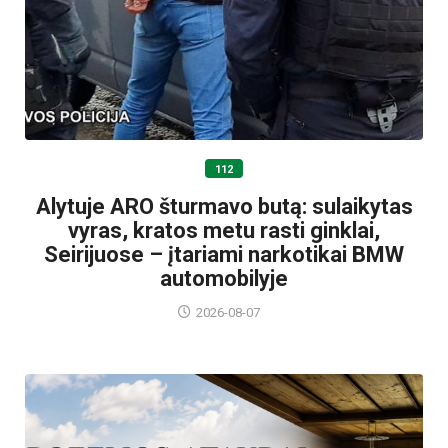
112
Alytuje ARO šturmavo butą: sulaikytas
vyras, kratos metu rasti ginklai,
Seirijuose – įtariami narkotikai BMW
automobilyje
2026-08-07