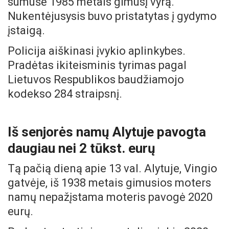
sumušė 1985 metais gimusį vyrą.
Nukentėjusysis buvo pristatytas į gydymo
įstaigą.
Policija aiškinasi įvykio aplinkybes.
Pradėtas ikiteisminis tyrimas pagal
Lietuvos Respublikos baudžiamojo
kodekso 284 straipsnį.
Iš senjorės namų Alytuje pavogta
daugiau nei 2 tūkst. eurų
Tą pačią dieną apie 13 val. Alytuje, Vingio
gatvėje, iš 1938 metais gimusios moters
namų nepažįstama moteris pavogė 2020
eurų.