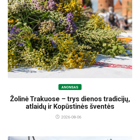
ANONSAS
Žolinė Trakuose – trys dienos tradicijų,
atlaidų ir Kopūstinės šventės
2026-08-06