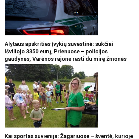
Alytaus apskrities įvykių suvestinė: sukčiai
išviliojo 3350 eurų, Prienuose – policijos
gaudynės, Varėnos rajone rasti du mirę žmonės
Kai sportas suvienija: Žagariuose – šventė, kurioje