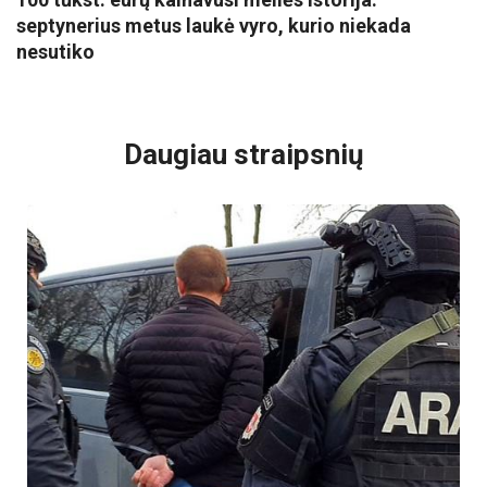
septynerius metus laukė vyro, kurio niekada
nesutiko
VISI POPULIARIAUSI
Daugiau straipsnių