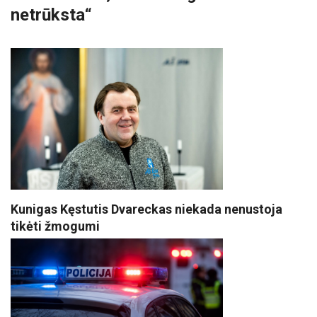
netrūksta“
Kunigas Kęstutis Dvareckas niekada nenustoja
tikėti žmogumi