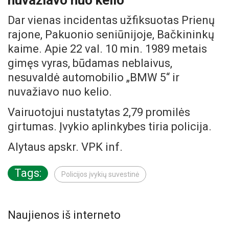
nuvažiavo nuo kelio
Dar vienas incidentas užfiksuotas Prienų
rajone, Pakuonio seniūnijoje, Bačkininkų
kaime. Apie 22 val. 10 min. 1989 metais
gimęs vyras, būdamas neblaivus,
nesuvaldė automobilio „BMW 5“ ir
nuvažiavo nuo kelio.
Vairuotojui nustatytas 2,79 promilės
girtumas. Įvykio aplinkybes tiria policija.
Alytaus apskr. VPK inf.
Tags:
Policijos įvykių suvestinė
Naujienos iš interneto