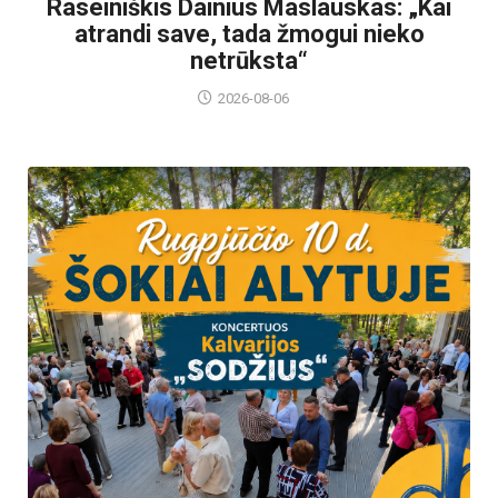
Raseiniškis Dainius Maslauskas: „Kai
atrandi save, tada žmogui nieko
netrūksta“
2026-08-06