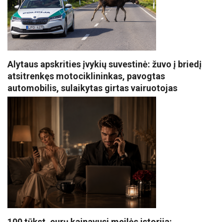
Alytaus apskrities įvykių suvestinė: žuvo į briedį
atsitrenkęs motociklininkas, pavogtas
automobilis, sulaikytas girtas vairuotojas
100 tūkst. eurų kainavusi meilės istorija: