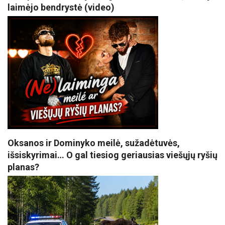
laimėjo bendrystė (video)
Oksanos ir Dominyko meilė, sužadėtuvės,
išsiskyrimai… O gal tiesiog geriausias viešųjų ryšių
planas?