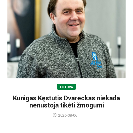
LIETUVA
Kunigas Kęstutis Dvareckas niekada
nenustoja tikėti žmogumi
2026-08-06