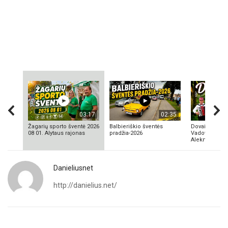
03:17
02:35
Žagarių sporto šventė 2026
Balbieriškio šventės
Dovainonių ka
08 01. Alytaus rajonas
pradžia-2026
Vadovas Vyta
Aleknavičius
Danieliusnet
http://danielius.net/