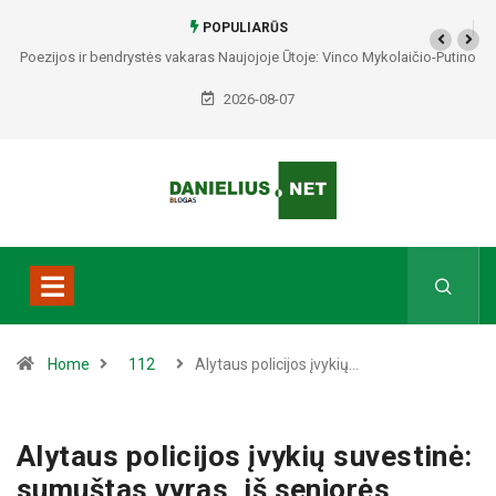
POPULIARŪS
Poezijos ir bendrystės vakaras Naujojoje Ūtoje: Vinco Mykolaičio-Putino
tėviškėje skambės eilės, dainos ir arbatos puodelių šiluma
2026-08-07
Home
112
Alytaus policijos įvykių…
Alytaus policijos įvykių suvestinė:
sumuštas vyras, iš senjorės