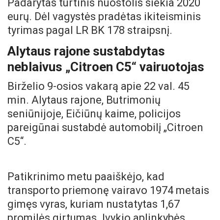
Padarytas turtinis nuostolis siekia 2020
eurų. Dėl vagystės pradėtas ikiteisminis
tyrimas pagal LR BK 178 straipsnį.
Alytaus rajone sustabdytas
neblaivus „Citroen C5“ vairuotojas
Birželio 9-osios vakarą apie 22 val. 45
min. Alytaus rajone, Butrimonių
seniūnijoje, Eičiūnų kaime, policijos
pareigūnai sustabdė automobilį „Citroen
C5“.
Patikrinimo metu paaiškėjo, kad
transporto priemonę vairavo 1974 metais
gimęs vyras, kuriam nustatytas 1,67
promilės girtumas. Įvykio aplinkybės