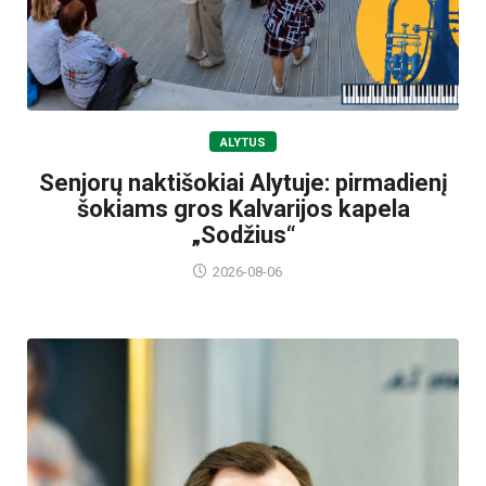
ALYTUS
Senjorų naktišokiai Alytuje: pirmadienį
šokiams gros Kalvarijos kapela
„Sodžius“
2026-08-06