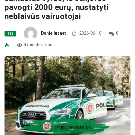
pavogti 2000 eurų, nustatyti
neblaivūs vairuotojai
Danieliusnet
2026-06-10
0
112
4 minutes read