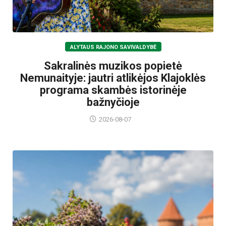
ALYTAUS RAJONO SAVIVALDYBĖ
Sakralinės muzikos popietė
Nemunaityje: jautri atlikėjos Klajoklės
programa skambės istorinėje
bažnyčioje
2026-08-07