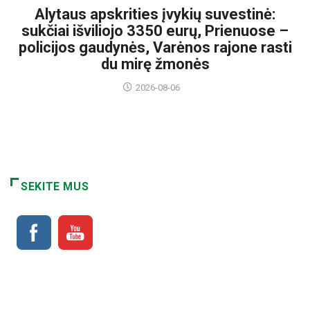
Alytaus apskrities įvykių suvestinė:
sukčiai išviliojo 3350 eurų, Prienuose –
policijos gaudynės, Varėnos rajone rasti
du mirę žmonės
2026-08-06
SEKITE MUS