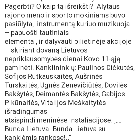
Pagerbti? O kaip tą išreikšti? Alytaus
rajono meno ir sporto mokiniams buvo
pasiūlyta, instrumentą kuriuo muzikuoja
– papuošti tautiniais
elementai, ir dalyvauti pilietinėje akcijoje
– skiriant dovaną Lietuvos
nepriklausomybės dienai Kovo 11-ąją
paminėti. Kanklininkių: Paulinos Dičkutės,
Sofijos Rutkauskaitės, Aušrinės
Turskaitės, Ugnės Zenevičiūtės, Dovilės
Bakšytės, Deimantės Bakšytės, Gabijos
Pikūnaitės, Vitalijos Meškaitytės
išradingumas
atsispindi meninėse instaliacijose. ,,…
Bunda Lietuva. Bunda Lietuva su
kanklėmis rankose!..“