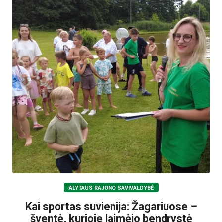
ALYTAUS RAJONO SAVIVALDYBĖ
Kai sportas suvienija: Žagariuose –
šventė, kurioje laimėjo bendrystė