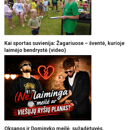
Kai sportas suvienija: Žagariuose – šventė, kurioje
laimėjo bendrystė (video)
Oksanos ir Dominyko meilė, sužadėtuvės,