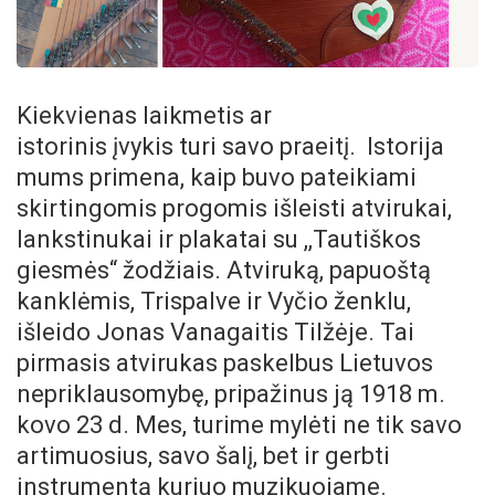
Kiekvienas laikmetis ar
istorinis įvykis turi savo praeitį. Istorija
mums primena, kaip buvo pateikiami
skirtingomis progomis išleisti atvirukai,
lankstinukai ir plakatai su ,,Tautiškos
giesmės“ žodžiais. Atviruką, papuoštą
kanklėmis, Trispalve ir Vyčio ženklu,
išleido Jonas Vanagaitis Tilžėje. Tai
pirmasis atvirukas paskelbus Lietuvos
nepriklausomybę, pripažinus ją 1918 m.
kovo 23 d. Mes, turime mylėti ne tik savo
artimuosius, savo šalį, bet ir gerbti
instrumentą kuriuo muzikuojame.