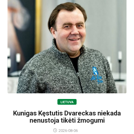
LIETUVA
Kunigas Kęstutis Dvareckas niekada
nenustoja tikėti žmogumi
2026-08-06