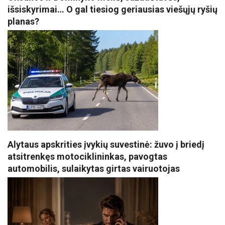
išsiskyrimai… O gal tiesiog geriausias viešųjų ryšių
planas?
Alytaus apskrities įvykių suvestinė: žuvo į briedį
atsitrenkęs motociklininkas, pavogtas
automobilis, sulaikytas girtas vairuotojas