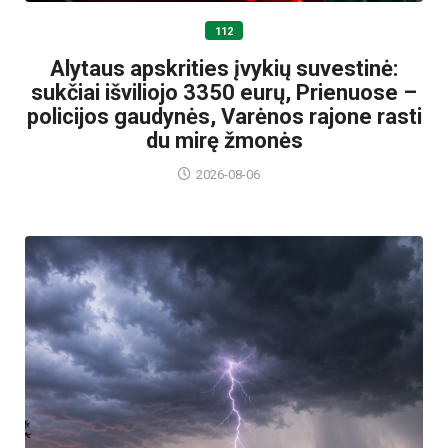
112
Alytaus apskrities įvykių suvestinė:
sukčiai išviliojo 3350 eurų, Prienuose –
policijos gaudynės, Varėnos rajone rasti
du mirę žmonės
2026-08-06