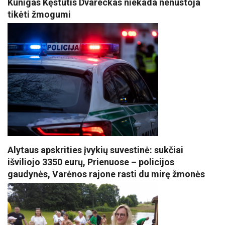
Kunigas Kęstutis Dvareckas niekada nenustoja
tikėti žmogumi
Alytaus apskrities įvykių suvestinė: sukčiai
išviliojo 3350 eurų, Prienuose – policijos
gaudynės, Varėnos rajone rasti du mirę žmonės