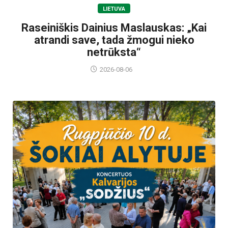
LIETUVA
Raseiniškis Dainius Maslauskas: „Kai
atrandi save, tada žmogui nieko
netrūksta“
2026-08-06