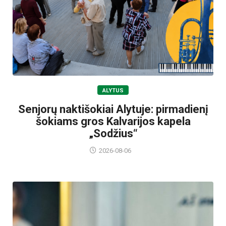
ALYTUS
Senjorų naktišokiai Alytuje: pirmadienį
šokiams gros Kalvarijos kapela
„Sodžius“
2026-08-06