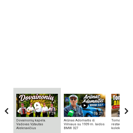
17:24
06:21
Dovainonių kapela.
Arūnas Adomaitis iš
Tomas Aliulis
Vadovas Vytautas
Vilniaus su 1939 m. laidos
restauratorius
Aleknavičius
BMW 327
kolekcionieriu